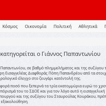
Κόσμος
Οικονομία
Πολιτική
Αθλητικά
 κατηγορείται ο Γιάννος Παπαντωνίου
απαντωνίου, σε βαθμό πλημμελήματος και της συζύγου 
ρη Εισαγγελέας Διαφθοράς Πόπη Παπανδρέου από τα στοιχ
ολογικό έλεγχο στο ζευγάρι κατ΄εντολή της.
φορά ποσό που ξεπερνά τα τρία εκατομμύρια ευρώ το χρο
πόρισμά του το ΣΔΟΕ και για τον λόγο αυτό η εισαγγελική
υπουργού και της συζύγου του Σταυρούλας Κουράκου, πρέπ
´ εξακολούθηση.