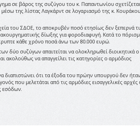
ημα σε βάρος της συζύγου του κ. Παπαντωνίου σχετίζεται
 μέσω της λίστας Λαγκάρντ σε λογαριασμό της κ. Κουράκου
χεία του ΣΔΟΕ, το αποκρυβέν ποσό ετησίως δεν ξεπερνά τι
 κακουργηματικής δίωξης για φοροδιαφυγή. Κατά το πόρισ
ρυπτε κάθε χρόνο ποσά άνω των 80.000 ευρώ.
των δύο συζύγων απαιτείται να ολοκληρωθεί διοικητικά ο
αι ακολούθως να απαγγείλει τις κατηγορίες ο αρμόδιος
α διαπιστώνει ότι τα έξοδα του πρώην υπουργού δεν ήταν
γονός που μελετάται από τις αρμόδιες εισαγγελικές αρχές
ς εσόδων.