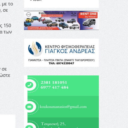
 με το
, σε
ς 150
μα των
 σε
 ώστε