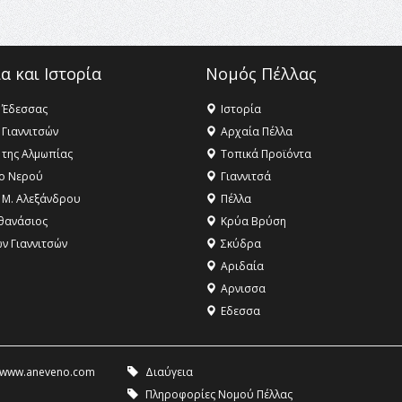
α και Ιστορία
Νομός Πέλλας
 Έδεσσας
Ιστορία
 Γιαννιτσών
Αρχαία Πέλλα
 της Αλμωπίας
Τοπικά Προϊόντα
ο Νερού
Γιαννιτσά
 Μ. Αλεξάνδρου
Πέλλα
θανάσιος
Κρύα Βρύση
ων Γιαννιτσών
Σκύδρα
Αριδαία
Aρνισσα
Eδεσσα
www.aneveno.com
Διαύγεια
Πληροφορίες Νομού Πέλλας