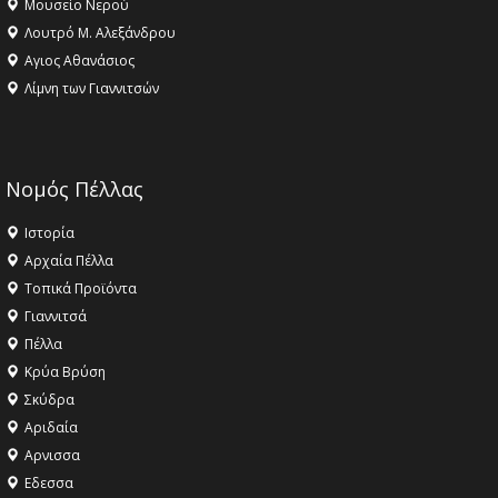
Μουσείο Νερού
Λουτρό Μ. Αλεξάνδρου
Αγιος Αθανάσιος
Λίμνη των Γιαννιτσών
Νομός Πέλλας
Ιστορία
Αρχαία Πέλλα
Τοπικά Προϊόντα
Γιαννιτσά
Πέλλα
Κρύα Βρύση
Σκύδρα
Αριδαία
Aρνισσα
Eδεσσα