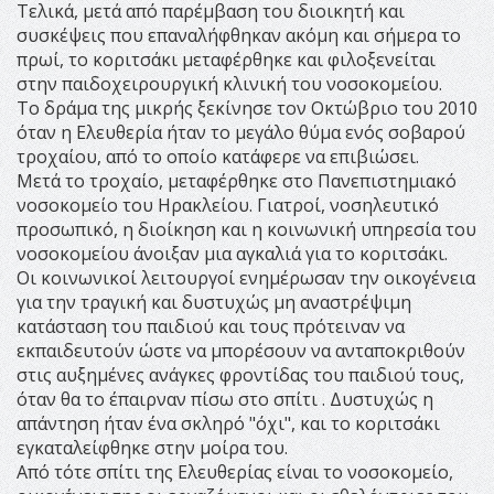
Τελικά, μετά από παρέμβαση του διοικητή και
συσκέψεις που επαναλήφθηκαν ακόμη και σήμερα το
πρωί, το κοριτσάκι μεταφέρθηκε και φιλοξενείται
στην παιδοχειρουργική κλινική του νοσοκομείου.
Το δράμα της μικρής ξεκίνησε τον Οκτώβριο του 2010
όταν η Ελευθερία ήταν το μεγάλο θύμα ενός σοβαρού
τροχαίου, από το οποίο κατάφερε να επιβιώσει.
Μετά το τροχαίο, μεταφέρθηκε στο Πανεπιστημιακό
νοσοκομείο του Ηρακλείου. Γιατροί, νοσηλευτικό
προσωπικό, η διοίκηση και η κοινωνική υπηρεσία του
νοσοκομείου άνοιξαν μια αγκαλιά για το κοριτσάκι.
Οι κοινωνικοί λειτουργοί ενημέρωσαν την οικογένεια
για την τραγική και δυστυχώς μη αναστρέψιμη
κατάσταση του παιδιού και τους πρότειναν να
εκπαιδευτούν ώστε να μπορέσουν να ανταποκριθούν
στις αυξημένες ανάγκες φροντίδας του παιδιού τους,
όταν θα το έπαιρναν πίσω στο σπίτι . Δυστυχώς η
απάντηση ήταν ένα σκληρό "όχι", και το κοριτσάκι
εγκαταλείφθηκε στην μοίρα του.
Από τότε σπίτι της Ελευθερίας είναι το νοσοκομείο,