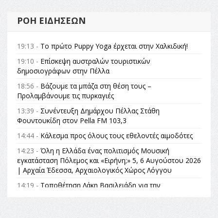
ΡΟΉ ΕΙΔΉΣΕΩΝ
19:13 -
Το πρώτο Puppy Yoga έρχεται στην Χαλκιδική!
19:10 -
Επίσκεψη αυστραλών τουριστικών
δημοσιογράφων στην Πέλλα
18:56 -
Βάζουμε τα μπάζα στη θέση τους –
Προλαμβάνουμε τις πυρκαγιές
13:39 -
Συνέντευξη Δημάρχου Πέλλας Στάθη
Φουντουκίδη στον Pella FM 103,3
14:44 -
Κάλεσμα προς όλους τους εθελοντές αιμοδότες
14:23 -
Όλη η Ελλάδα ένας πολιτισμός Μουσική
εγκατάσταση Πόλεμος και «Ειρήνη;» 5, 6 Αυγούστου 2026
| Αρχαία Έδεσσα, Αρχαιολογικός Χώρος Λόγγου
14:19 -
Τοποθέτηση Λάκη Βασιλειάδη για την
Αναθεώρηση του Συντάγματος: «Σε τέτοιες κορυφαίες
θεσμικές διαδικασίες υπάρχει μόνο η ευθύνη απέναντι
στις επόμενες γενιές»