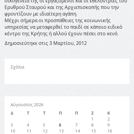
οικογένεια της οι εργαζόμενοι και οι εθελόντριες του
Ερυθρού Σταυρού και της Αρχιεπισκοπής που την
φροντίζουν με ιδιαίτερη αγάπη.
Μέχρι σήμερα οι προσπάθειες της κοινωνικής
υπηρεσίας να μεταφερθεί το παιδί σε κάποιο ειδικό
κέντρο της Κρήτης ή αλλού έχουν πέσει στο κενό.
Δημοσιεύτηκε στις 3 Μαρτίου, 2012
Σχόλια
Αύγουστος 2026
Δ
Τ
Τ
Π
Π
Σ
Κ
1
2
3
4
5
6
7
8
9
10
11
12
13
14
15
16