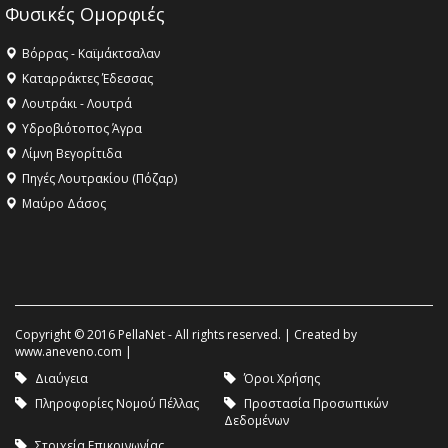
Φυσικές Ομορφιές
Βόρρας - Καϊμάκτσαλαν
Καταρράκτες Έδεσσας
Λουτράκι - Λουτρά
Υδροβιότοπος Άγρα
Λίμνη Βεγορίτιδα
Πηγές Λουτρακίου (Πόζαρ)
Μαύρο Δάσος
Copyright © 2016 PellaNet - All rights reserved. | Created by
www.aneveno.com
|
Διαύγεια
Όροι Χρήσης
Πληροφορίες Νομού Πέλλας
Προστασία Προσωπικών
Δεδομένων
Στοιχεία Επικοινωνίας