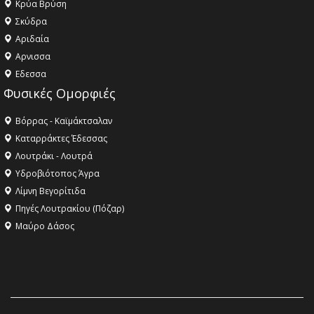
Κρύα Βρύση
Σκύδρα
Αριδαία
Aρνισσα
Eδεσσα
Φυσικές Ομορφιές
Βόρρας - Καϊμάκτσαλαν
Καταρράκτες Έδεσσας
Λουτράκι - Λουτρά
Υδροβιότοπος Άγρα
Λίμνη Βεγορίτιδα
Πηγές Λουτρακίου (Πόζαρ)
Μαύρο Δάσος