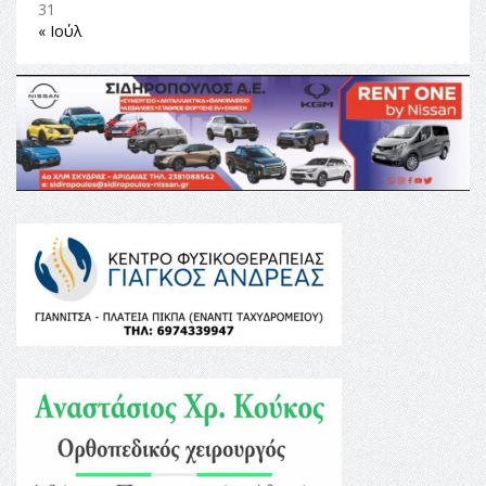
31
« Ιούλ