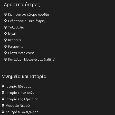
Champions League!
Δραστηριότητες
16:27 -
Όλυμπος: Εντάχθηκε στον Κατάλογο Παγκόσμιας
Κληρονομιάς της UNESCO – Ομόφωνη η απόφαση Ο
Κωπηλατικό κέντρο Λουδία
Όλυμπος αναγνωρίστηκε ως φυσικό και πολιτιστικό
Πεζοπορεία - Περιήγηση
αγαθό εξέχουσας οικουμενικής αξίας για την
Τοξοβολία
ανθρωπότητα
kayak
16:18 -
ΕΝΟΡΙΑΚΕΣ ΚΑΛΟΚΑΙΡΙΝΕΣ ΔΡΑΣΕΙΣ ΓΙΑ ΠΑΙΔΙΑ
Ιππασία
ΣΤΗΝ ΕΔΕΣΣΑ
Parapente
Πίστα Moto cross
Κατάβαση Μογλενίτσας (rafting)
Μνημεία και Ιστορία
Ιστορία Έδεσσας
Ιστορία Γιαννιτσών
Ιστορία της Αλμωπίας
Μουσείο Νερού
Λουτρό Μ. Αλεξάνδρου