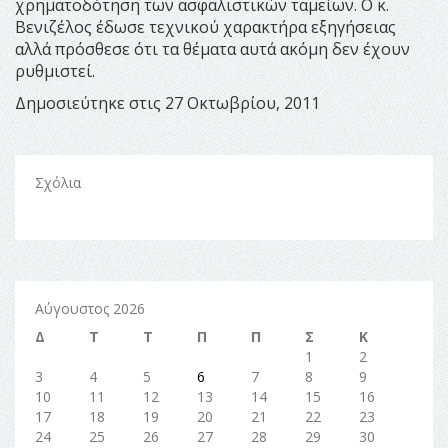
χρηματοδότηση των ασφαλιστικών ταμείων. Ο κ.
Βενιζέλος έδωσε τεχνικού χαρακτήρα εξηγήσειας
αλλά πρόσθεσε ότι τα θέματα αυτά ακόμη δεν έχουν
ρυθμιστεί.
Δημοσιεύτηκε στις 27 Οκτωβρίου, 2011
Σχόλια
Αύγουστος 2026
Δ
Τ
Τ
Π
Π
Σ
Κ
1
2
3
4
5
6
7
8
9
10
11
12
13
14
15
16
17
18
19
20
21
22
23
24
25
26
27
28
29
30