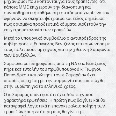
μηχανισμοί που κόπτονται για τους τραπεζίτες, ότι
κάποια ΜΜΕ επιχειρούν την διανοητική και
συναισθηματική καθήλωση του κόσμου χωρίς να τον
αφήνουν να σκεφτεί ψύχραιμα και τέλος σημείωσε
πως ορισμένα προοδευτικά κόμματα υιοθετούν την
επιχειρηματολογία των τραπεζών.
Μετά το υπουργικό συμβούλιο ο αντιπρόεδρος της
κυβέρνησης κ. Ευάγγελος Βενιζελος επικοινώνησε με
τους πολιτικούς αρχηγούς για την χθεσινή Συμφωνία
των Βρυξελλών.
Σύμφωνα με πληροφορίες από τη ΝΔ ο κ. Βενιζέλος
πήρε κατ εντολήν του πρωθυπουργού κ. Γιώργου
Παπανδρέου και ρώτησε τον κ. Σαμαρά αν έχει
απορίες σε σχέση με την συμφωνία που επετεύχθη
στην Ευρώπη για το ελληνικό χρέος.
Ο κ. Σαμαράς απάντησε ότι έχει δύο τεχνικού
χαρακτήρα ερωτήσεις. Η πρώτη πως θα γίνει και θα
καταγραφεί λογιστικά η επανακεφαλαιοποίηση των
τραπεζών και η δεύτερη πως θα γίνει η