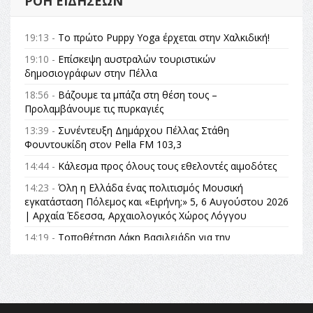
ΡΟΉ ΕΙΔΉΣΕΩΝ
19:13 -
Το πρώτο Puppy Yoga έρχεται στην Χαλκιδική!
19:10 -
Επίσκεψη αυστραλών τουριστικών
δημοσιογράφων στην Πέλλα
18:56 -
Βάζουμε τα μπάζα στη θέση τους –
Προλαμβάνουμε τις πυρκαγιές
13:39 -
Συνέντευξη Δημάρχου Πέλλας Στάθη
Φουντουκίδη στον Pella FM 103,3
14:44 -
Κάλεσμα προς όλους τους εθελοντές αιμοδότες
14:23 -
Όλη η Ελλάδα ένας πολιτισμός Μουσική
εγκατάσταση Πόλεμος και «Ειρήνη;» 5, 6 Αυγούστου 2026
| Αρχαία Έδεσσα, Αρχαιολογικός Χώρος Λόγγου
14:19 -
Τοποθέτηση Λάκη Βασιλειάδη για την
Αναθεώρηση του Συντάγματος: «Σε τέτοιες κορυφαίες
θεσμικές διαδικασίες υπάρχει μόνο η ευθύνη απέναντι
στις επόμενες γενιές»
16:35 -
Το πρόγραμμα του ΠΑΟΚ στον δεύτερο γύρο του