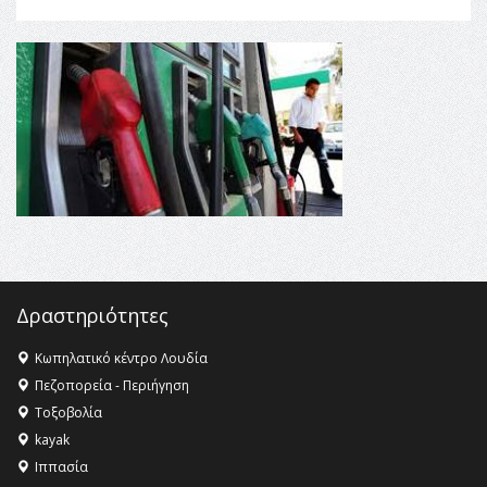
16:27 -
Όλυμπος: Εντάχθηκε στον Κατάλογο Παγκόσμιας
Κληρονομιάς της UNESCO – Ομόφωνη η απόφαση Ο
Όλυμπος αναγνωρίστηκε ως φυσικό και πολιτιστικό
αγαθό εξέχουσας οικουμενικής αξίας για την
ανθρωπότητα
16:18 -
ΕΝΟΡΙΑΚΕΣ ΚΑΛΟΚΑΙΡΙΝΕΣ ΔΡΑΣΕΙΣ ΓΙΑ ΠΑΙΔΙΑ
ΣΤΗΝ ΕΔΕΣΣΑ
16:15 -
Εργασίες συντήρησης οδοφωτισμού στην Ενωτική
Οδό Σίνδου από την Περιφέρεια Κεντρικής Μακεδονίας
11:36 -
Λάκης Βασιλειάδης, Συνέντευξη PellaFm 103,3 για
το Μουσείο της Πέλλας, Λουτρά Πόζαρ και Χιονοδρομικό
18:09 -
Αυτό το καλοκαίρι δίνουμε ραντεβού στο πιο
Δραστηριότητες
όμορφο θερινό σινεμά της Ελλάδας!
Κωπηλατικό κέντρο Λουδία
Πεζοπορεία - Περιήγηση
Τοξοβολία
kayak
Ιππασία