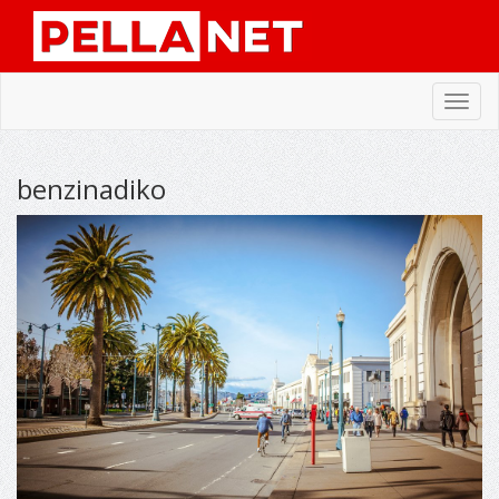
Toggl
navig
benzinadiko