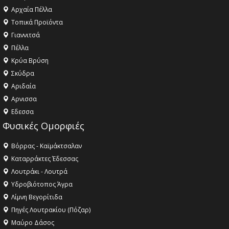
Αρχαία Πέλλα
Τοπικά Προϊόντα
Γιαννιτσά
Πέλλα
Κρύα Βρύση
Σκύδρα
Αριδαία
Aρνισσα
Eδεσσα
Φυσικές Ομορφιές
Βόρρας - Καϊμάκτσαλαν
Καταρράκτες Έδεσσας
Λουτράκι - Λουτρά
Υδροβιότοπος Άγρα
Λίμνη Βεγορίτιδα
Πηγές Λουτρακίου (Πόζαρ)
Μαύρο Δάσος