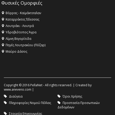
Φυσικές Ομορφιές
Βόρρας - Καϊμάκτσαλαν
Καταρράκτες Έδεσσας
Λουτράκι - Λουτρά
Υδροβιότοπος Άγρα
Λίμνη Βεγορίτιδα
Πηγές Λουτρακίου (Πόζαρ)
Μαύρο Δάσος
Copyright © 2016 PellaNet - All rights reserved. | Created by
www.aneveno.com
|
Διαύγεια
Όροι Χρήσης
Πληροφορίες Νομού Πέλλας
Προστασία Προσωπικών
Δεδομένων
Στοιχεία Επικοινωνίας