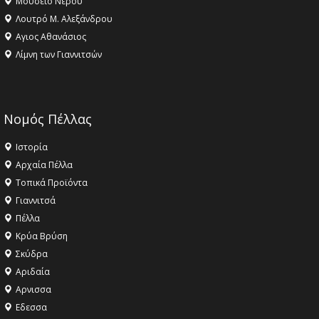
Μουσείο Νερού
Λουτρό Μ. Αλεξάνδρου
Αγιος Αθανάσιος
Λίμνη των Γιαννιτσών
Νομός Πέλλας
Ιστορία
Αρχαία Πέλλα
Τοπικά Προϊόντα
Γιαννιτσά
Πέλλα
Κρύα Βρύση
Σκύδρα
Αριδαία
Aρνισσα
Eδεσσα