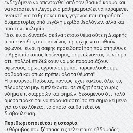
ενδεχόμενο να απενταχθεί από τον βασικό κορμό και
να καταστεί επιλεγόμενο μάθημα μοιάζει να παραμένει
ανοικτό για τα θρησκευτικά, γεγονός που πυροδοτεί
διαμαρτυρίες από μεγάλη μερίδα θεολόγων, αλλά και
από την εκκλησία.
"Δεν είναι δυνατόν σε ένα τέτοιο θέμα ούτε η Διαρκής
Ιερά Σύνοδος ούτε κανένας ιεράρχης να σταθούν
άφωνοι" είναι η σαφής προειδοποίηση που απηύθυνε
ο Αρχιεπίσκοπος Ιερώνυμος, σημειώνοντας με νόημα
ότι "πολλοί επιδιώκουν να μας παρουσιάζουν
άφωνους, όμως αγρυπνούμε και παρακολουθούμε
σοβαρά και όπως πρέπει όλα τα θέματα".
Η υπουργός Παιδείας, πάντως, έχει καλέσει όλες τις
πλευρές να μην εμπλέκονται σε συζητήσεις χωρίς
νόημα επί διαρροών και φημών, δεδομένου ότι πολύ
άμεσα πρόκειται να παρουσιαστεί το επίσημο κείμενο
για το νέο λύκειο, το οποίο και θα τεθεί σε
διαβούλευση.
Περιθωριοποιείται η ιστορία
Ο θόρυβος που ξέσπασε τις τελευταίες εβδομάδες