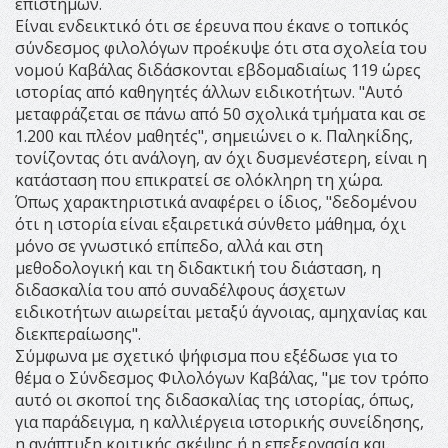
επιστημών.
Είναι ενδεικτικό ότι σε έρευνα που έκανε ο τοπικός
σύνδεσμος φιλολόγων προέκυψε ότι στα σχολεία του
νομού Καβάλας διδάσκονται εβδομαδιαίως 119 ώρες
ιστορίας από καθηγητές άλλων ειδικοτήτων. "Αυτό
μεταφράζεται σε πάνω από 50 σχολικά τμήματα και σε
1.200 και πλέον μαθητές", σημειώνει ο κ. Παληκίδης,
τονίζοντας ότι ανάλογη, αν όχι δυσμενέστερη, είναι η
κατάσταση που επικρατεί σε ολόκληρη τη χώρα.
Όπως χαρακτηριστικά αναφέρει ο ίδιος, "δεδομένου
ότι η ιστορία είναι εξαιρετικά σύνθετο μάθημα, όχι
μόνο σε γνωστικό επίπεδο, αλλά και στη
μεθοδολογική και τη διδακτική του διάσταση, η
διδασκαλία του από συναδέλφους άσχετων
ειδικοτήτων αιωρείται μεταξύ άγνοιας, αμηχανίας και
διεκπεραίωσης".
Σύμφωνα με σχετικό ψήφισμα που εξέδωσε για το
θέμα ο Σύνδεσμος Φιλολόγων Καβάλας, "με τον τρόπο
αυτό οι σκοποί της διδασκαλίας της ιστορίας, όπως,
για παράδειγμα, η καλλιέργεια ιστορικής συνείδησης,
η ανάπτυξη κριτικής σκέψης ή η επεξεργασία και