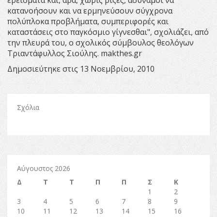
ερείσματα και, άρα, χωρίς ρίζες, αδύναμοι να
κατανοήσουν και να ερμηνεύσουν σύγχρονα
πολύπλοκα προβλήματα, συμπεριφορές και
καταστάσεις στο παγκόσμιο γίγνεσθαι", σχολιάζει, από
την πλευρά του, ο σχολικός σύμβουλος θεολόγων
Τριαντάφυλλος Σιούλης. makthes.gr
Δημοσιεύτηκε στις 13 Νοεμβρίου, 2010
Σχόλια
Αύγουστος 2026
Δ
Τ
Τ
Π
Π
Σ
Κ
1
2
3
4
5
6
7
8
9
10
11
12
13
14
15
16