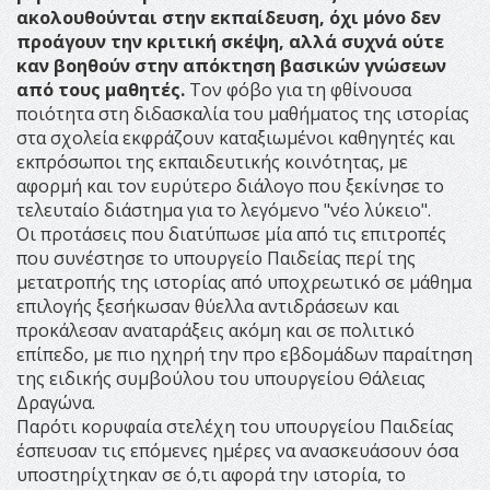
ακολουθούνται στην εκπαίδευση, όχι μόνο δεν
προάγουν την κριτική σκέψη, αλλά συχνά ούτε
καν βοηθούν στην απόκτηση βασικών γνώσεων
από τους μαθητές.
Τον φόβο για τη φθίνουσα
ποιότητα στη διδασκαλία του μαθήματος της ιστορίας
στα σχολεία εκφράζουν καταξιωμένοι καθηγητές και
εκπρόσωποι της εκπαιδευτικής κοινότητας, με
αφορμή και τον ευρύτερο διάλογο που ξεκίνησε το
τελευταίο διάστημα για το λεγόμενο "νέο λύκειο".
Οι προτάσεις που διατύπωσε μία από τις επιτροπές
που συνέστησε το υπουργείο Παιδείας περί της
μετατροπής της ιστορίας από υποχρεωτικό σε μάθημα
επιλογής ξεσήκωσαν θύελλα αντιδράσεων και
προκάλεσαν αναταράξεις ακόμη και σε πολιτικό
επίπεδο, με πιο ηχηρή την προ εβδομάδων παραίτηση
της ειδικής συμβούλου του υπουργείου Θάλειας
Δραγώνα.
Παρότι κορυφαία στελέχη του υπουργείου Παιδείας
έσπευσαν τις επόμενες ημέρες να ανασκευάσουν όσα
υποστηρίχτηκαν σε ό,τι αφορά την ιστορία, το