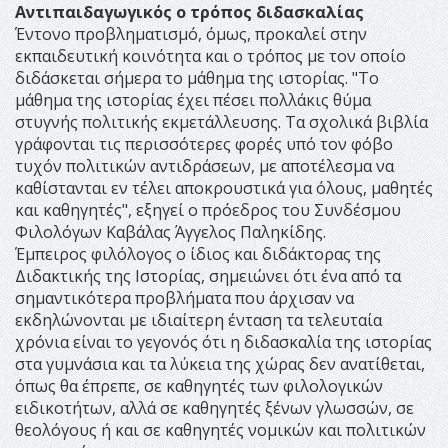
Αντιπαιδαγωγικός ο τρόπος διδασκαλίας
Έντονο προβληματισμό, όμως, προκαλεί στην
εκπαιδευτική κοινότητα και ο τρόπος με τον οποίο
διδάσκεται σήμερα το μάθημα της ιστορίας. "Το
μάθημα της ιστορίας έχει πέσει πολλάκις θύμα
στυγνής πολιτικής εκμετάλλευσης. Τα σχολικά βιβλία
γράφονται τις περισσότερες φορές υπό τον φόβο
τυχόν πολιτικών αντιδράσεων, με αποτέλεσμα να
καθίστανται εν τέλει αποκρουστικά για όλους, μαθητές
και καθηγητές", εξηγεί ο πρόεδρος του Συνδέσμου
Φιλολόγων Καβάλας Άγγελος Παληκίδης.
Έμπειρος φιλόλογος ο ίδιος και διδάκτορας της
Διδακτικής της Ιστορίας, σημειώνει ότι ένα από τα
σημαντικότερα προβλήματα που άρχισαν να
εκδηλώνονται με ιδιαίτερη ένταση τα τελευταία
χρόνια είναι το γεγονός ότι η διδασκαλία της ιστορίας
στα γυμνάσια και τα λύκεια της χώρας δεν ανατίθεται,
όπως θα έπρεπε, σε καθηγητές των φιλολογικών
ειδικοτήτων, αλλά σε καθηγητές ξένων γλωσσών, σε
θεολόγους ή και σε καθηγητές νομικών και πολιτικών