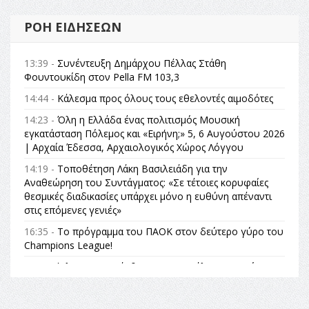
ΡΟΉ ΕΙΔΉΣΕΩΝ
13:39 -
Συνέντευξη Δημάρχου Πέλλας Στάθη
Φουντουκίδη στον Pella FM 103,3
14:44 -
Κάλεσμα προς όλους τους εθελοντές αιμοδότες
14:23 -
Όλη η Ελλάδα ένας πολιτισμός Μουσική
εγκατάσταση Πόλεμος και «Ειρήνη;» 5, 6 Αυγούστου 2026
| Αρχαία Έδεσσα, Αρχαιολογικός Χώρος Λόγγου
14:19 -
Τοποθέτηση Λάκη Βασιλειάδη για την
Αναθεώρηση του Συντάγματος: «Σε τέτοιες κορυφαίες
θεσμικές διαδικασίες υπάρχει μόνο η ευθύνη απέναντι
στις επόμενες γενιές»
16:35 -
Το πρόγραμμα του ΠΑΟΚ στον δεύτερο γύρο του
Champions League!
16:27 -
Όλυμπος: Εντάχθηκε στον Κατάλογο Παγκόσμιας
Κληρονομιάς της UNESCO – Ομόφωνη η απόφαση Ο
Όλυμπος αναγνωρίστηκε ως φυσικό και πολιτιστικό
αγαθό εξέχουσας οικουμενικής αξίας για την