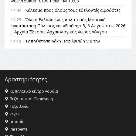
Φουντουκίδη στον Pella FM 103,3
14:44 -
Κάλεσμα προς όλους τους εθελοντές αιμοδότες
14:23 -
Όλη η Ελλάδα ένας πολιτισμός Μουσική
εγκατάσταση Πόλεμος και «Ειρήνη;» 5, 6 Αυγούστου 2026
| Αρχαία Έδεσσα, Αρχαιολογικός Χώρος Λόγγου
14:19 -
Τοποθέτηση Λάκη Βασιλειάδη για την
Αναθεώρηση του Συντάγματος: «Σε τέτοιες κορυφαίες
θεσμικές διαδικασίες υπάρχει μόνο η ευθύνη απέναντι
στις επόμενες γενιές»
16:35 -
Το πρόγραμμα του ΠΑΟΚ στον δεύτερο γύρο του
Champions League!
Δραστηριότητες
16:27 -
Όλυμπος: Εντάχθηκε στον Κατάλογο Παγκόσμιας
Κληρονομιάς της UNESCO – Ομόφωνη η απόφαση Ο
Κωπηλατικό κέντρο Λουδία
Όλυμπος αναγνωρίστηκε ως φυσικό και πολιτιστικό
Πεζοπορεία - Περιήγηση
αγαθό εξέχουσας οικουμενικής αξίας για την
Τοξοβολία
ανθρωπότητα
kayak
16:18 -
ΕΝΟΡΙΑΚΕΣ ΚΑΛΟΚΑΙΡΙΝΕΣ ΔΡΑΣΕΙΣ ΓΙΑ ΠΑΙΔΙΑ
Ιππασία
ΣΤΗΝ ΕΔΕΣΣΑ
Parapente