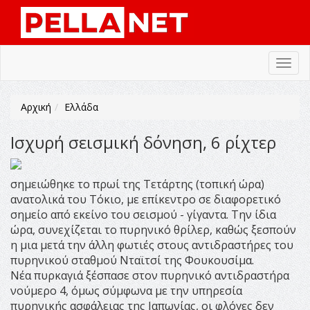
Toggl
navig
Αρχική
Ελλάδα
Ισχυρή σεισμική δόνηση, 6 ρίχτερ
σημειώθηκε το πρωί της Τετάρτης (τοπική ώρα)
ανατολικά του Τόκιο, με επίκεντρο σε διαφορετικό
σημείο από εκείνο του σεισμού - γίγαντα. Την ίδια
ώρα, συνεχίζεται το πυρηνικό θρίλερ, καθώς ξεσπούν
η μια μετά την άλλη φωτιές στους αντιδραστήρες του
πυρηνικού σταθμού Νταϊτσί της Φουκουσίμα.
Νέα πυρκαγιά ξέσπασε στον πυρηνικό αντιδραστήρα
νούμερο 4, όμως σύμφωνα με την υπηρεσία
πυρηνικής ασφάλειας της Ιαπωνίας, οι φλόγες δεν