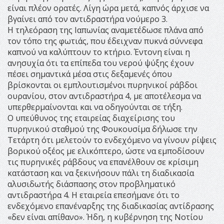
είναι πλέον ορατές. Λίγη ώρα μετά, καπνός άρχισε να
βγαίνει από τον αντιδραστήρα νούμερο 3.
Η τηλεόραση της Ιαπωνίας αναμετέδωσε πλάνα από
τον τόπο της φωτιάς, που έδειχναν πυκνά σύννεφα
καπνού να καλύπτουν το κτήριο. Έντονη είναι η
ανησυχία ότι τα επίπεδα του νερού ψύξης έχουν
πέσει σημαντικά μέσα στις δεξαμενές όπου
βρίσκονται οι εμπλουτισμένοι πυρηνικοί ράβδοι
ουρανίου, στον αντιδραστήρα 4, με αποτέλεσμα να
υπερθερμαίνονται και να οδηγούνται σε τήξη.
Ο υπεύθυνος της εταιρείας διαχείρισης του
πυρηνικού σταθμού της Φουκουσίμα δήλωσε την
Τετάρτη ότι μελετούν το ενδεχόμενο να γίνουν ρίψεις
βορικού οξέος με ελικόπτερο, ώστε να εμποδίσουν
τις πυρηνικές ράβδους να επανέλθουν σε κρίσιμη
κατάσταση και να ξεκινήσουν πάλι τη διαδικασία
αλυσιδωτής διάσπασης στον προβληματικό
αντιδραστήρα 4. Η εταιρεία επεσήμανε ότι το
ενδεχόμενο επανέναρξης της διαδικασίας αντίδρασης
«δεν είναι απίθανο». Ήδη, η κυβέρνηση της Νοτίου