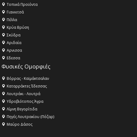
Τοπικά Προϊόντα
Γιαννιτσά
Πέλλα
Κρύα Βρύση
Σκύδρα
Αριδαία
Aρνισσα
Eδεσσα
Φυσικές Ομορφιές
Βόρρας - Καϊμάκτσαλαν
Καταρράκτες Έδεσσας
Λουτράκι - Λουτρά
Υδροβιότοπος Άγρα
Λίμνη Βεγορίτιδα
Πηγές Λουτρακίου (Πόζαρ)
Μαύρο Δάσος