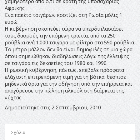
χαμηλότερο από ό,τι σε κράτη της υποσαχάριας
Αφρικής.
Ένα πακέτο τσιγάρων κοστίζει στη Ρωσία μόλις 1
ευρώ.
Η κυβέρνηση σκοπεύει τώρα να υπερδιπλασιάσει
τους δασμούς την επόμενη τριετία, από τα 250
ρούβλια ανά 1.000 τσιγάρα με φίλτρο στα 590 ρούβλια.
Το μέτρο μάλλον δεν θα είναι δημοφιλές σε μια χώρα
όπου σημειώθηκαν διαδηλώσεις λόγω της έλλειψης
σε τσιγάρα τις δεκαετίες του 1980 και 1990.
Η ρωσική κυβέρνηση, πάντως, επέβαλε πρόσφατα
ελάχιστη επιτρεπόμενη τιμή για τη βότκα, θέσπισε
μηδενικά όρια για την οδήγηση υπό την επήρρεια και
απαγόρευσε την πώληση αλκοόλ στη διάρκεια της
νύχτας.
Δημοσιεύτηκε στις 2 Σεπτεμβρίου, 2010
Σχόλια