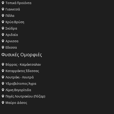
Τοπικά Προϊόντα
Γιαννιτσά
Πέλλα
Κρύα Βρύση
Σκύδρα
Αριδαία
Aρνισσα
Eδεσσα
Φυσικές Ομορφιές
Βόρρας - Καϊμάκτσαλαν
Καταρράκτες Έδεσσας
Λουτράκι - Λουτρά
Υδροβιότοπος Άγρα
Λίμνη Βεγορίτιδα
Πηγές Λουτρακίου (Πόζαρ)
Μαύρο Δάσος