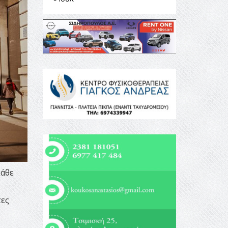
άθε
τες