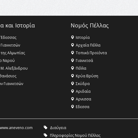
α και Ιστορία
Νομός Πέλλας
 Έδεσσας
Ιστορία
 Γιαννιτσών
Αρχαία Πέλλα
 της Αλμωπίας
Τοπικά Προϊόντα
ο Νερού
Γιαννιτσά
 Μ. Αλεξάνδρου
Πέλλα
θανάσιος
Κρύα Βρύση
ων Γιαννιτσών
Σκύδρα
Αριδαία
Aρνισσα
Eδεσσα
www.aneveno.com
Διαύγεια
Πληροφορίες Νομού Πέλλας