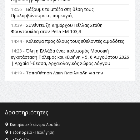
18:56 -
Βάζουμε τα μπάζα στη θέση τους –
Προλαμβάνουμε τις πυρκαγιές
13:39 -
Συνέντευξη Δημάρχου Πέλλας Στάθη
Φουντουκίδη στον Pella FM 103,3
14:44 -
Κάλεσμα προς όλους τους εθελοντές αιμοδότες
14:23 -
Όλη η Ελλάδα ένας πολιτισμός Μουσική
εγκατάσταση Πόλεμος και «Ειρήνη;» 5, 6 Αυγούστου 2026
| Αρχαία Έδεσσα, Αρχαιολογικός Χώρος Λόγγου
14:19 -
Τοποθέτηση Λάκη Βασιλειάδη για την
Αναθεώρηση του Συντάγματος: «Σε τέτοιες κορυφαίες
θεσμικές διαδικασίες υπάρχει μόνο η ευθύνη απέναντι
στις επόμενες γενιές»
16:35 -
Το πρόγραμμα του ΠΑΟΚ στον δεύτερο γύρο του
Champions League!
Δραστηριότητες
16:27 -
Όλυμπος: Εντάχθηκε στον Κατάλογο Παγκόσμιας
Κληρονομιάς της UNESCO – Ομόφωνη η απόφαση Ο
Κωπηλατικό κέντρο Λουδία
Όλυμπος αναγνωρίστηκε ως φυσικό και πολιτιστικό
Πεζοπορεία - Περιήγηση
αγαθό εξέχουσας οικουμενικής αξίας για την