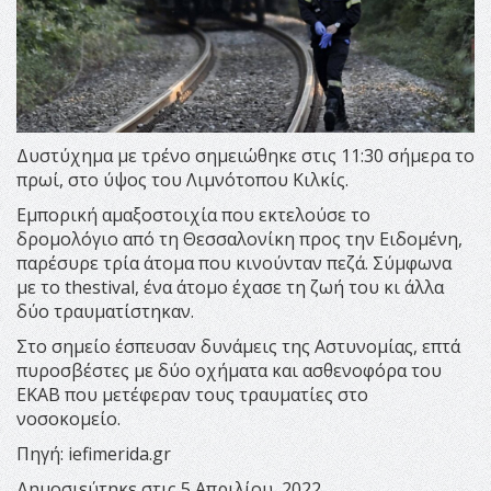
Δυστύχημα με τρένο σημειώθηκε στις 11:30 σήμερα το
πρωί, στο ύψος του Λιμνότοπου Κιλκίς.
Εμπορική αμαξοστοιχία που εκτελούσε το
δρομολόγιο από τη Θεσσαλονίκη προς την Ειδομένη,
παρέσυρε τρία άτομα που κινούνταν πεζά. Σύμφωνα
με το thestival, ένα άτομο έχασε τη ζωή του κι άλλα
δύο τραυματίστηκαν.
Στο σημείο έσπευσαν δυνάμεις της Αστυνομίας, επτά
πυροσβέστες με δύο οχήματα και ασθενοφόρα του
ΕΚΑΒ που μετέφεραν τους τραυματίες στο
νοσοκομείο.
Πηγή: iefimerida.gr
Δημοσιεύτηκε στις 5 Απριλίου, 2022