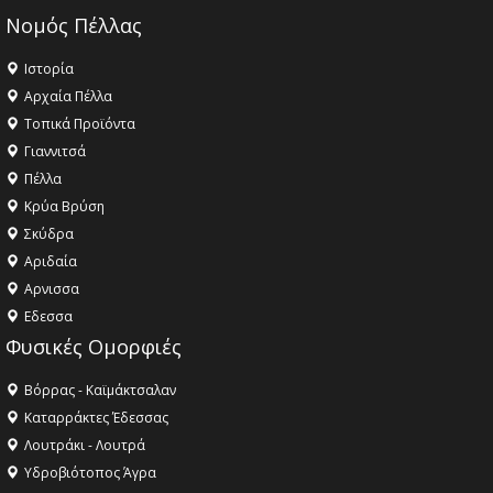
Νομός Πέλλας
Ιστορία
Αρχαία Πέλλα
Τοπικά Προϊόντα
Γιαννιτσά
Πέλλα
Κρύα Βρύση
Σκύδρα
Αριδαία
Aρνισσα
Eδεσσα
Φυσικές Ομορφιές
Βόρρας - Καϊμάκτσαλαν
Καταρράκτες Έδεσσας
Λουτράκι - Λουτρά
Υδροβιότοπος Άγρα