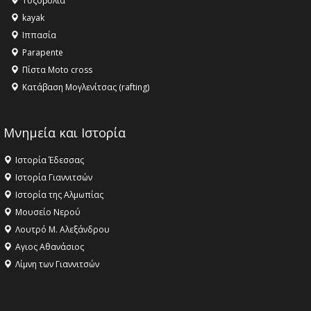
Τοξοβολία
ανθρωπότητα
kayak
16:18 -
ΕΝΟΡΙΑΚΕΣ ΚΑΛΟΚΑΙΡΙΝΕΣ ΔΡΑΣΕΙΣ ΓΙΑ ΠΑΙΔΙΑ
Ιππασία
ΣΤΗΝ ΕΔΕΣΣΑ
Parapente
Πίστα Moto cross
Κατάβαση Μογλενίτσας (rafting)
Μνημεία και Ιστορία
Ιστορία Έδεσσας
Ιστορία Γιαννιτσών
Ιστορία της Αλμωπίας
Μουσείο Νερού
Λουτρό Μ. Αλεξάνδρου
Αγιος Αθανάσιος
Λίμνη των Γιαννιτσών