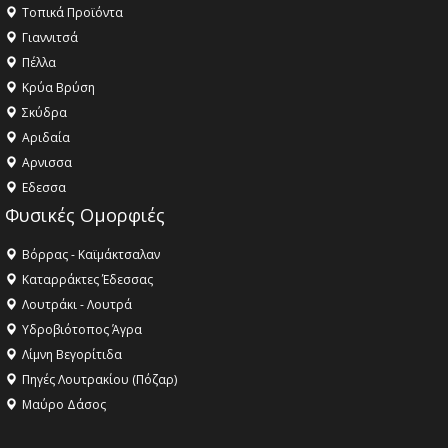
Τοπικά Προϊόντα
Γιαννιτσά
Πέλλα
Κρύα Βρύση
Σκύδρα
Αριδαία
Aρνισσα
Eδεσσα
Φυσικές Ομορφιές
Βόρρας - Καϊμάκτσαλαν
Καταρράκτες Έδεσσας
Λουτράκι - Λουτρά
Υδροβιότοπος Άγρα
Λίμνη Βεγορίτιδα
Πηγές Λουτρακίου (Πόζαρ)
Μαύρο Δάσος