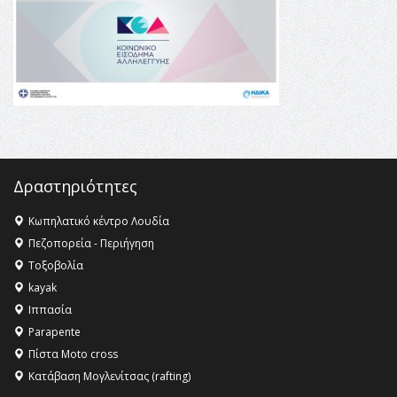
16:35 -
Το πρόγραμμα του ΠΑΟΚ στον δεύτερο γύρο του
Champions League!
16:27 -
Όλυμπος: Εντάχθηκε στον Κατάλογο Παγκόσμιας
Κληρονομιάς της UNESCO – Ομόφωνη η απόφαση Ο
Όλυμπος αναγνωρίστηκε ως φυσικό και πολιτιστικό
αγαθό εξέχουσας οικουμενικής αξίας για την
ανθρωπότητα
16:18 -
ΕΝΟΡΙΑΚΕΣ ΚΑΛΟΚΑΙΡΙΝΕΣ ΔΡΑΣΕΙΣ ΓΙΑ ΠΑΙΔΙΑ
ΣΤΗΝ ΕΔΕΣΣΑ
Δραστηριότητες
Κωπηλατικό κέντρο Λουδία
Πεζοπορεία - Περιήγηση
Τοξοβολία
kayak
Ιππασία
Parapente
Πίστα Moto cross
Κατάβαση Μογλενίτσας (rafting)