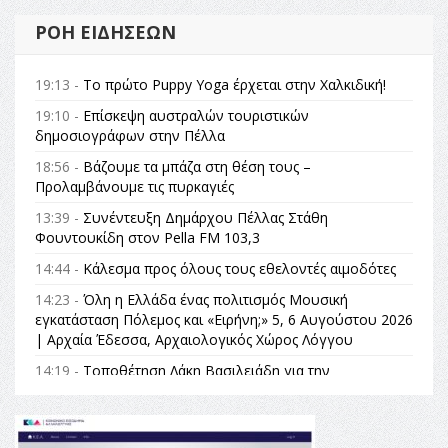
ΡΟΉ ΕΙΔΉΣΕΩΝ
19:13 -
Το πρώτο Puppy Yoga έρχεται στην Χαλκιδική!
19:10 -
Επίσκεψη αυστραλών τουριστικών
δημοσιογράφων στην Πέλλα
18:56 -
Βάζουμε τα μπάζα στη θέση τους –
Προλαμβάνουμε τις πυρκαγιές
13:39 -
Συνέντευξη Δημάρχου Πέλλας Στάθη
Φουντουκίδη στον Pella FM 103,3
14:44 -
Κάλεσμα προς όλους τους εθελοντές αιμοδότες
14:23 -
Όλη η Ελλάδα ένας πολιτισμός Μουσική
εγκατάσταση Πόλεμος και «Ειρήνη;» 5, 6 Αυγούστου 2026
| Αρχαία Έδεσσα, Αρχαιολογικός Χώρος Λόγγου
14:19 -
Τοποθέτηση Λάκη Βασιλειάδη για την
Αναθεώρηση του Συντάγματος: «Σε τέτοιες κορυφαίες
θεσμικές διαδικασίες υπάρχει μόνο η ευθύνη απέναντι
στις επόμενες γενιές»