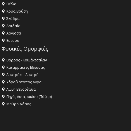
Πέλλα
Κρύα Βρύση
Σκύδρα
Αριδαία
Aρνισσα
Eδεσσα
Φυσικές Ομορφιές
Βόρρας - Καϊμάκτσαλαν
Καταρράκτες Έδεσσας
Λουτράκι - Λουτρά
Υδροβιότοπος Άγρα
Λίμνη Βεγορίτιδα
Πηγές Λουτρακίου (Πόζαρ)
Μαύρο Δάσος