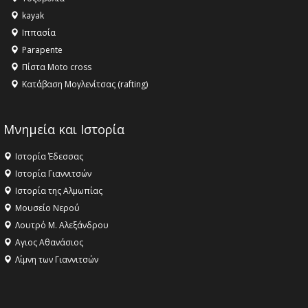
ανθρωπότητα
kayak
16:18 -
ΕΝΟΡΙΑΚΕΣ ΚΑΛΟΚΑΙΡΙΝΕΣ ΔΡΑΣΕΙΣ ΓΙΑ ΠΑΙΔΙΑ
Ιππασία
ΣΤΗΝ ΕΔΕΣΣΑ
Parapente
Πίστα Moto cross
Κατάβαση Μογλενίτσας (rafting)
Μνημεία και Ιστορία
Ιστορία Έδεσσας
Ιστορία Γιαννιτσών
Ιστορία της Αλμωπίας
Μουσείο Νερού
Λουτρό Μ. Αλεξάνδρου
Αγιος Αθανάσιος
Λίμνη των Γιαννιτσών