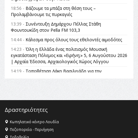
18:56 -
Βάζουμε τα μπάζα στη θέση τους –
Προλαμβάνουμε τις πυρκαγιές
13:39 -
Συνέντευξη Δημάρχου Πέλλας Στάθη
Φουντουκίδη στον Pella FM 103,3
14:44 -
Κάλεσμα προς όλους τους εθελοντές αιμοδότες
14:23 -
Όλη η Ελλάδα ένας πολιτισμός Μουσική
εγκατάσταση Πόλεμος και «Ειρήνη;» 5, 6 Αυγούστου 2026
| Αρχαία Έδεσσα, Αρχαιολογικός Χώρος Λόγγου
14:19 -
Τοποθέτηση Λάκη Βασιλειάδη για την
Αναθεώρηση του Συντάγματος: «Σε τέτοιες κορυφαίες
θεσμικές διαδικασίες υπάρχει μόνο η ευθύνη απέναντι
στις επόμενες γενιές»
16:35 -
Το πρόγραμμα του ΠΑΟΚ στον δεύτερο γύρο του
Champions League!
Δραστηριότητες
16:27 -
Όλυμπος: Εντάχθηκε στον Κατάλογο Παγκόσμιας
Κληρονομιάς της UNESCO – Ομόφωνη η απόφαση Ο
Κωπηλατικό κέντρο Λουδία
Όλυμπος αναγνωρίστηκε ως φυσικό και πολιτιστικό
Πεζοπορεία - Περιήγηση
αγαθό εξέχουσας οικουμενικής αξίας για την
Τοξοβολία