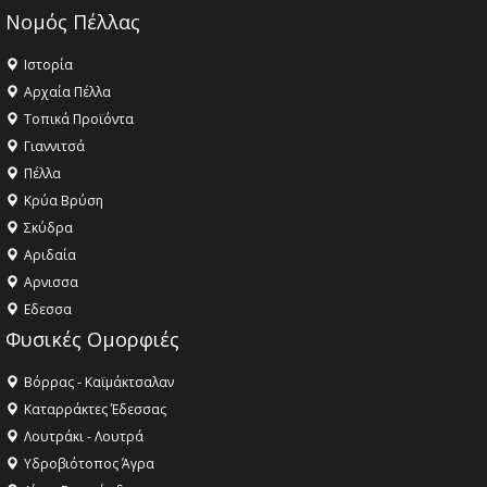
Νομός Πέλλας
Ιστορία
Αρχαία Πέλλα
Τοπικά Προϊόντα
Γιαννιτσά
Πέλλα
Κρύα Βρύση
Σκύδρα
Αριδαία
Aρνισσα
Eδεσσα
Φυσικές Ομορφιές
Βόρρας - Καϊμάκτσαλαν
Καταρράκτες Έδεσσας
Λουτράκι - Λουτρά
Υδροβιότοπος Άγρα