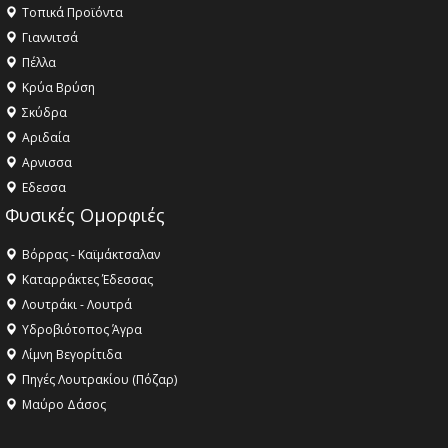
Τοπικά Προϊόντα
Γιαννιτσά
Πέλλα
Κρύα Βρύση
Σκύδρα
Αριδαία
Aρνισσα
Eδεσσα
Φυσικές Ομορφιές
Βόρρας - Καϊμάκτσαλαν
Καταρράκτες Έδεσσας
Λουτράκι - Λουτρά
Υδροβιότοπος Άγρα
Λίμνη Βεγορίτιδα
Πηγές Λουτρακίου (Πόζαρ)
Μαύρο Δάσος