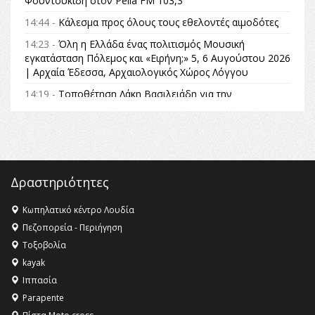
Φουντουκίδη στον Pella FM 103,3
14:44 -
Κάλεσμα προς όλους τους εθελοντές αιμοδότες
14:23 -
Όλη η Ελλάδα ένας πολιτισμός Μουσική
εγκατάσταση Πόλεμος και «Ειρήνη;» 5, 6 Αυγούστου 2026
| Αρχαία Έδεσσα, Αρχαιολογικός Χώρος Λόγγου
14:19 -
Τοποθέτηση Λάκη Βασιλειάδη για την
Αναθεώρηση του Συντάγματος: «Σε τέτοιες κορυφαίες
θεσμικές διαδικασίες υπάρχει μόνο η ευθύνη απέναντι
στις επόμενες γενιές»
16:35 -
Το πρόγραμμα του ΠΑΟΚ στον δεύτερο γύρο του
Champions League!
Δραστηριότητες
16:27 -
Όλυμπος: Εντάχθηκε στον Κατάλογο Παγκόσμιας
Κληρονομιάς της UNESCO – Ομόφωνη η απόφαση Ο
Κωπηλατικό κέντρο Λουδία
Όλυμπος αναγνωρίστηκε ως φυσικό και πολιτιστικό
Πεζοπορεία - Περιήγηση
αγαθό εξέχουσας οικουμενικής αξίας για την
Τοξοβολία
ανθρωπότητα
kayak
16:18 -
ΕΝΟΡΙΑΚΕΣ ΚΑΛΟΚΑΙΡΙΝΕΣ ΔΡΑΣΕΙΣ ΓΙΑ ΠΑΙΔΙΑ
Ιππασία
ΣΤΗΝ ΕΔΕΣΣΑ
Parapente