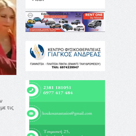
ν
με τις