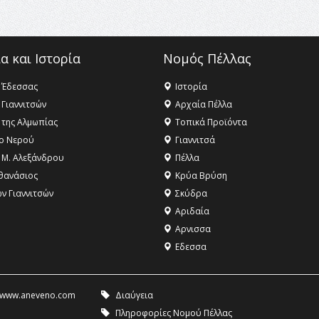
α και Ιστορία
Νομός Πέλλας
 Έδεσσας
Ιστορία
 Γιαννιτσών
Αρχαία Πέλλα
 της Αλμωπίας
Τοπικά Προϊόντα
ο Νερού
Γιαννιτσά
 Μ. Αλεξάνδρου
Πέλλα
θανάσιος
Κρύα Βρύση
ων Γιαννιτσών
Σκύδρα
Αριδαία
Aρνισσα
Eδεσσα
www.aneveno.com
Διαύγεια
Πληροφορίες Νομού Πέλλας