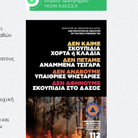
ει
παθών
τατους
ψυχική
 και
ν