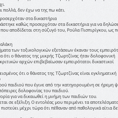
χι.
ι πολλά, δεν έχω να της πω κάτι.
ροσερχόταν στα δικαστήρια
μάστηκε καθώς προσερχόταν στα δικαστήρια για να δηλώσ
που αποδίδεται στη σύζυγό του, Ρούλα Πισπιρίγκου, ως 
καλάκη
ήματα των τοξικολογικών εξετάσεων έκαναν τους εμπειρό
α ότι ο θάνατος της μικρής Τζωρτζίνας ήταν δολοφονική
ακριτικών αρχών επιβεβαίωσαν εμπειρότατοι δικαστικοί
εισμένος ότι ο θάνατος της Τζωρτζίνας είναι εγκληματική
υ
κρού παιδιού που έγινε από την κατηγορουμένη σε ήρεμη 
πόπειρες δολοφονίας του παιδιού.
ορία για να δικαιωθεί η μνήμη των παιδιών του.
εται σε εξέλιξη. Ο εντολέας μου περιμένει τα αποτελέσματα
 πιστεύει μέχρι τώρα ότι πέθαναν από παθολογικά αίτια δε