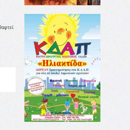
ς
θαφτεί