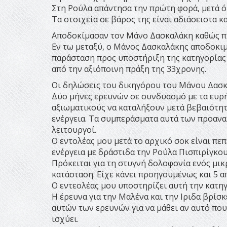
Στη Ρούλα απάντησα την πρώτη φορά, μετά ό
Τα στοιχεία σε βάρος της είναι αδιάσειστα κα
Αποδοκίμασαν τον Μάνο Δασκαλάκη καθώς π
Εν τω μεταξύ, ο Μάνος Δασκαλάκης αποδοκι
παράσταση προς υποστήριξη της κατηγορίας 
από την αξιόποινη πράξη της 33χρονης.
Οι δηλώσεις του δικηγόρου του Μάνου Δασ
Δύο μήνες ερευνών σε συνδυασμό με τα ευρ
αξιωματικούς να καταλήξουν μετά βεβαιότητ
ενέργεια. Τα συμπεράσματα αυτά των προαν
λειτουργοί.
Ο εντολέας μου μετά το αρχικό σοκ είναι πεπ
ενέργεια με δράστιδα την Ρούλα Πισπιρίγκο
Πρόκειται για τη στυγνή δολοφονία ενός μι
κατάσταση. Είχε κάνει προηγουμένως και 5 α
Ο εντεολέας μου υποστηρίζει αυτή την κατηγ
Η έρευνα για την Μαλένα και την Ιριδα βρίσκ
αυτών των ερευνών για να μάθει αν αυτό που
ισχύει.