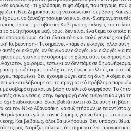
ικές κορώνες - τι χαλάσαμε, τι φτιάξαμε, πού πήγαμε, πού
ψηφίζει η Νέα Δημοκρατία τη νέα δανειακή σύμβαση. Και εγ
υ έχουμε, να ξαναζητήσουμε να είναι συν-διαπραγματευτές
ορους όρους - μεταβατική Κυβέρνηση, εκλογές και τα λοιπ
α το συζητήσουμε μαζί τους, δεν είναι ένα θέμα το οποίο 
α το απορρίψουμε. Διότι όλα αυτά είναι πολύ γενικές κουβέ
τική Κυβέρνηση»; Τι σημαίνει «πάμε σε εκλογές, αλλά αυτή
αυτές οι εκλογές, αν θα γίνουν εκλογές, και εκλογές για π
ψηφίσουμε, για να μην σύρουμε τη χώρα, ούτε σε δημοψήφι
ουλάχιστον χαίρομαι, έστω κι αν δεν πάμε σε δημοψήφισμα
 αυτή η συζήτηση, τουλάχιστον, έφερε πολλούς σε μια τά
χει, παραμένει, δεν έχουμε φύγει από τη δίνη. Ακόμα κι α
έπει να καταλάβουμε ότι το πραγματικό πρόβλημα παραμέν
ει με σοβαρότητα και με βάση το εθνικό συμφέρον. Το ζητ
νατές συναινέσεις, στην εφαρμογή ενός ευεργετικού για τ
 όχι διαδικαστικό. Είναι βαθιά πολιτικό. Σε αυτή τη βάση,
 και τον Νίκο Αθανασάκη, να συζητήσουν με τα αντίστοι
α μιλήσω κι εγώ με τον κ. Σαμαρά, για να δούμε τα επόμε
εσης. Και βεβαίως, όλοι θα μιλήσουμε, δεν υπάρχει θέμα,
σεις μας. Νομίζω, πάντως, ότι σήμερα είναι πραγματικά μ