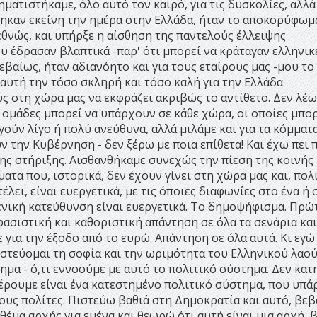
ατιστήκαμε, όλο αυτό τον καιρό, για τις δυσκολίες, αλλά
ηκαν εκείνη την ημέρα στην Ελλάδα, ήταν το αποκορύφωμ
εθνώς, και υπήρξε η αίσθηση της παντελούς έλλειψης
 έδρασαν βλαπτικά -παρ' ότι μπορεί να κράταγαν ελληνικ
εβαίως, ήταν αδιανόητο και για τους εταίρους μας -μου το
 αυτή την τόσο σκληρή και τόσο καλή για την Ελλάδα
 στη χώρα μας να εκφράζει ακριβώς το αντίθετο. Δεν λέω 
ς ομάδες μπορεί να υπάρχουν σε κάθε χώρα, οι οποίες μπορ
ργούν λίγο ή πολύ ανεύθυνα, αλλά μιλάμε και για τα κόμματ
ν την Κυβέρνηση - δεν ξέρω με ποια επίθετα! Και έχω πει 
ης στήριξης. Αισθανθήκαμε συνεχώς την πίεση της κοινής
τα που, ιστορικά, δεν έχουν γίνει στη χώρα μας και, πολι
έλει, είναι ευεργετικά, με τις όποιες διαφωνίες στο ένα ή 
γενική κατεύθυνση είναι ευεργετικά. Το δημοψήφισμα. Πρώτ
ασιστική και καθοριστική απάντηση σε όλα τα σενάρια και
τε για την έξοδο από το ευρώ. Απάντηση σε όλα αυτά. Κι εγ
μπιστεύομαι τη σοφία και την ωριμότητα του Ελληνικού λαο
μα - ό,τι εννοούμε με αυτό το πολιτικό σύστημα. Δεν κα
ξέρουμε είναι ένα κατεστημένο πολιτικό σύστημα, που υπάρ
ους πολίτες. Πιστεύω βαθιά στη Δημοκρατία και αυτό, βεβ
 θέμα αρχής για εμένα και θεωρώ ότι αυτή είναι μια αρχή, 