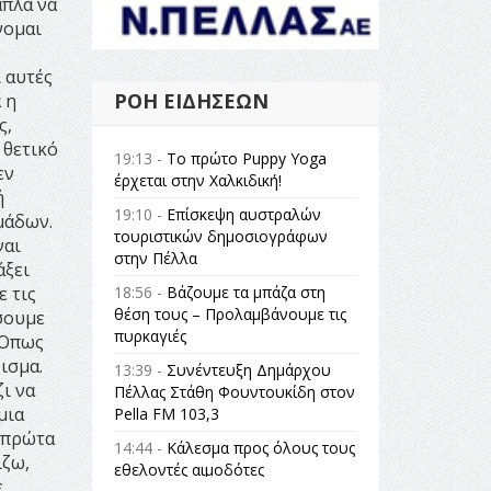
απλά να
νομαι
 αυτές
ΡΟΉ ΕΙΔΉΣΕΩΝ
 η
ς,
 θετικό
19:13 -
Το πρώτο Puppy Yoga
εν
έρχεται στην Χαλκιδική!
ή
19:10 -
Επίσκεψη αυστραλών
μάδων.
τουριστικών δημοσιογράφων
ναι
στην Πέλλα
άξει
18:56 -
Βάζουμε τα μπάζα στη
ε τις
θέση τους – Προλαμβάνουμε τις
σουμε
πυρκαγιές
 Όπως
ισμα.
13:39 -
Συνέντευξη Δημάρχου
ζι να
Πέλλας Στάθη Φουντουκίδη στον
μια
Pella FM 103,3
, πρώτα
14:44 -
Κάλεσμα προς όλους τους
ίζω,
εθελοντές αιμοδότες
ε