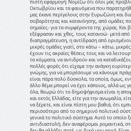
πιστή εφαρμογή; Νομίζω ότι όλοι μας προβλημ
Οκτωβρίου και τα φαινόμενα που παρατηρήθ
μας έκανε περίγελους στην Ευρωζώνη και δι
σοβαρότητας και κατανόησης, από ομάδες που
σημαίες- για τα συμφέροντα της χώρας. Και β
εξέφρασαν και χθες, τους κατανοώ- μετά από
διαπραγμάτευση, η αντίδραση από ορισμένους
μικρές ομάδες γιατί, στο κάτω – κάτω, μικρέ
έχουν τις ακραίες θέσεις τους και να λειτου
τα κόμματα, να αντιδρούν και να καταδικάζου
πολλές φορές ότι είχαμε την ανάγκη ευρύτερ
γνώμης, για να μπορέσουμε να κάνουμε πράγμα
είναι πάρα πολύ δύσκολα, τα οποία, όμως, εντ
άλλο θέμα μπορεί να έχει κάποιος, αλλά ως 
όλα, θεωρώ ότι το δημοψήφισμα είναι η αποφ
και εκτός Ελλάδας, είτε για την ανωμαλία, εί
να ξέρετε, και είναι πίστη μου βαθιά, ότι ε
περισσότερο από το σημερινό πολιτικό σύστη
γενικά το πολιτικό σύστημα. Αυτό το οποίο 
αντιδιαστολή, δεν αναφέρομαι ρομαντικά, στ
δεν θα αλλάξει ποτέ, ως δική μου αρχή. Είναι