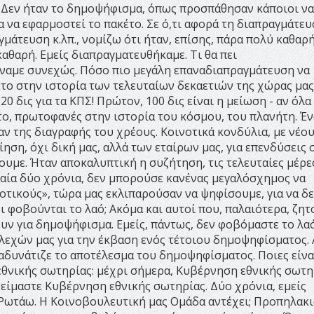
. Δεν ήταν το δημοψήφισμα, όπως προσπάθησαν κάποιοι να
α να εφαρμοστεί το πακέτο. Σε ό,τι αφορά τη διαπραγμάτευ
μάτευση κ.λπ., νομίζω ότι ήταν, επίσης, πάρα πολύ καθαρή
αθαρή. Εμείς διαπραγματευθήκαμε. Τι θα πει
ναμε συνεχώς. Πόσο πιο μεγάλη επαναδιαπραγμάτευση να
έτο στην ιστορία των τελευταίων δεκαετιών της χώρας μας
0 δις για τα ΚΠΣ! Πρώτον, 100 δις είναι η μείωση - αν όλα
το, πρωτοφανές στην ιστορία του κόσμου, του πλανήτη. Έν
αν της διαγραφής του χρέους. Κοινοτικά κονδύλια, με νέο
ση, όχι δική μας, αλλά των εταίρων μας, για επενδύσεις 
υμε. Ήταν αποκαλυπτική η συζήτηση, τις τελευταίες μέρε
ταία δύο χρόνια, δεν μπορούσε κανένας μεγαλόσχημος να
οτικούς», τώρα μας εκλιπαρούσαν να ψηφίσουμε, για να δ
ι φοβούνται το λαό; Ακόμα και αυτοί που, παλαιότερα, ζη
ν για δημοψήφισμα. Εμείς, πάντως, δεν φοβόμαστε το λαό
λεχών μας για την έκβαση ενός τέτοιου δημοψηφίσματος.
 αδυνάτιζε το αποτέλεσμα του δημοψηφίσματος. Ποιες είνα
 εθνικής σωτηρίας: μέχρι σήμερα, Κυβέρνηση εθνικής σωτη
ς είμαστε Κυβέρνηση εθνικής σωτηρίας. Δύο χρόνια, εμείς
; Ρωτάω. Η Κοινοβουλευτική μας Ομάδα αντέχει; Προπηλακ