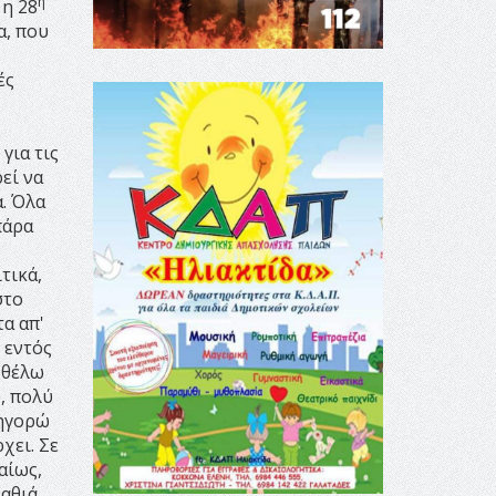
η
 η 28
α, που
ές
για τις
εί να
α. Όλα
πάρα
τικά,
στο
α απ'
 εντός
ώ θέλω
ύ, πολύ
τηγορώ
χει. Σε
αίως,
βαθιά