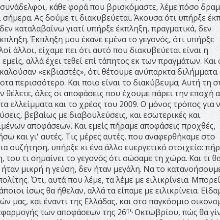
ί συνάδελφοι, κάθε φορά που βρισκόμαστε, λέμε πόσο δρα
αι σήμερα. Ας δούμε τι διακυβεύεται. Άκουσα ότι υπήρξε έκ
 δεν καταλαβαίνω γιατί υπήρξε έκπληξη, πραγματικά, δεν
κπληξη. Έκπληξη μου έκανε εμένα το γεγονός, ότι υπήρξε
οί άλλοι, είχαμε πει ότι αυτό που διακυβεύεται είναι η
εμείς, αλλά έχει τεθεί επί τάπητος εκ των πραγμάτων. Και
οκαλούσαν «εκβιαστές», ότι θέτουμε ανύπαρκτα διλήμματα. 
τα περισσότερο. Και ποιο είναι το διακύβευμα; Αυτή τη σ
ν θέλετε, όλες οι αποφάσεις που έχουμε πάρει την εποχή α
α ελλείμματα και το χρέος του 2009. Ο μόνος τρόπος για 
σεις, βεβαίως με διαβουλεύσεις, και εσωτερικές και
ριμένων αποφάσεων. Και εμείς πήραμε αποφάσεις προχθές,
ήσω και γι' αυτές. Τις μέρες αυτές, που αναφερθήκαμε στο
α συζήτηση, υπήρξε κι ένα άλλο ευεργετικό στοιχείο: πή
η, του τι σημαίνει το γεγονός ότι σώσαμε τη χώρα. Και τι θ
ά ήταν μικρή η γεύση, δεν ήταν μεγάλη. Να το κατανοήσουμ
ολίτης. Ότι, αυτά που λέμε, τα λέμε με ειλικρίνεια. Μπορεί
ποιοι ίσως θα ήθελαν, αλλά τα είπαμε με ειλικρίνεια. Είδα
ών μας, και έναντι της Ελλάδας, και στο παγκόσμιο οικονο
ης
 εφαρμογής των αποφάσεων της 26
Οκτωβρίου, πώς θα γίν