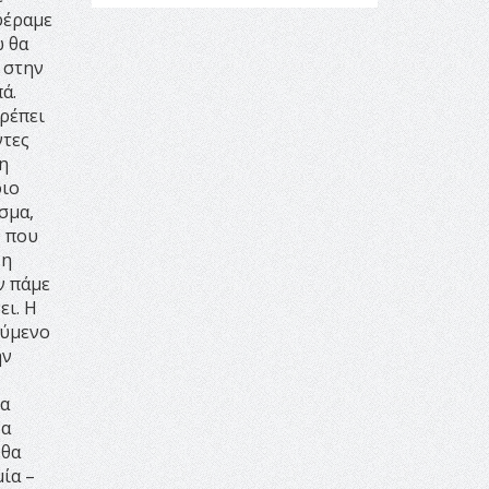
14:23 -
Όλη η Ελλάδα ένας
 φέραμε
πολιτισμός Μουσική
ώ θα
εγκατάσταση Πόλεμος και
 στην
«Ειρήνη;» 5, 6 Αυγούστου 2026 |
ά.
Αρχαία Έδεσσα, Αρχαιολογικός
πρέπει
Χώρος Λόγγου
ντες
14:19 -
Τοποθέτηση Λάκη
 η
Βασιλειάδη για την Αναθεώρηση
οιο
του Συντάγματος: «Σε τέτοιες
σμα,
κορυφαίες θεσμικές διαδικασίες
, που
υπάρχει μόνο η ευθύνη απέναντι
ξη
στις επόμενες γενιές»
ν πάμε
16:35 -
Το πρόγραμμα του ΠΑΟΚ
ει. Η
στον δεύτερο γύρο του
ούμενο
Champions League!
ην
16:27 -
Όλυμπος: Εντάχθηκε στον
Κατάλογο Παγκόσμιας
χα
Κληρονομιάς της UNESCO –
να
Ομόφωνη η απόφαση Ο
 θα
Όλυμπος αναγνωρίστηκε ως
ία –
φυσικό και πολιτιστικό αγαθό