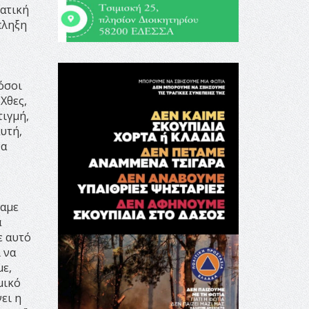
ματική
πληξη
 όσοι
Χθες,
τιγμή,
υτή,
να
ραμε
α
ε αυτό
 να
με,
μικό
ει η