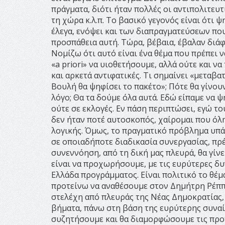
πράγματα, διότι ήταν πολλές οι αντιπολιτευτ
τη χώρα κ.λ.π. Το βασικό γεγονός είναι ότι 
έλεγα, ενόψει και των διαπραγματεύσεων πο
προσπάθεια αυτή. Τώρα, βέβαια, έβαλαν διάφ
Νομίζω ότι αυτό είναι ένα θέμα που πρέπει ν
«a priori» να υιοθετήσουμε, αλλά ούτε και ν
και αρκετά αντιφατικές. Τι σημαίνει «μεταβα
Βουλή θα ψηφίσει το πακέτο»; Πότε θα γίνουν 
λόγο; Θα τα δούμε όλα αυτά. Εδώ είπαμε να 
ούτε σε εκλογές. Εν πάση περιπτώσει, εγώ τ
δεν ήταν ποτέ αυτοσκοπός, χαίρομαι που όλη
λογικής. Όμως, το πραγματικό πρόβλημα υπάρ
σε οποιαδήποτε διαδικασία συνεργασίας, πρ
συνεννόηση, από τη δική μας πλευρά, θα γίν
είναι να προχωρήσουμε, με τις ευρύτερες δυ
Ελλάδα προγράμματος. Είναι πολιτικό το θέμα,
προτείνω να αναθέσουμε στον Δημήτρη Ρέππα
στελέχη από πλευράς της Νέας Δημοκρατίας, θ
βήματα, πάνω στη βάση της ευρύτερης συναίν
συζητήσουμε και θα διαμορφώσουμε τις προτά