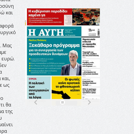
λοσύνη
δώ και
 αφορά
ουργικό
. Μας
αμε
ο ευρώ.
δεν
α
 και,
ε ως
το
τι θα
μα της
ω
μαίνει
ώρα