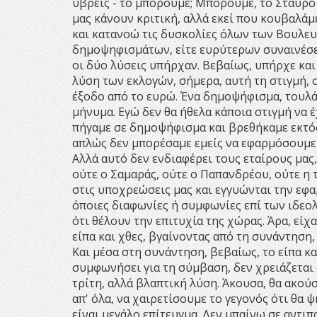
ύβρεις - το μπορούμε; Μπορούμε, το Σταυρό 
μας κάνουν κριτική, αλλά εκεί που κουβαλάμ
και κατανοώ τις δυσκολίες όλων των Βουλευτ
δημοψηφισμάτων, είτε ευρύτερων συναινέσεω
οι δύο λύσεις υπήρχαν. Βεβαίως, υπήρχε και
λύση των εκλογών, σήμερα, αυτή τη στιγμή, 
έξοδο από το ευρώ. Ένα δημοψήφισμα, τουλάχ
μήνυμα. Εγώ δεν θα ήθελα κάποια στιγμή να 
πήγαμε σε δημοψήφισμα και βρεθήκαμε εκτός
απλώς δεν μπορέσαμε εμείς να εφαρμόσουμε 
Αλλά αυτό δεν ενδιαφέρει τους εταίρους μας, 
ούτε ο Σαμαράς, ούτε ο Παπανδρέου, ούτε η τ
στις υποχρεώσεις μας και εγγυώνται την εφα
όποιες διαφωνίες ή συμφωνίες επί των ιδε
ότι θέλουν την επιτυχία της χώρας. Άρα, εί
είπα και χθες, βγαίνοντας από τη συνάντηση
Και μέσα στη συνάντηση, βεβαίως, το είπα κα
συμφωνήσει για τη σύμβαση, δεν χρειάζεται 
τρίτη, αλλά βλαπτική λύση. Άκουσα, θα ακούσ
απ' όλα, να χαιρετίσουμε το γεγονός ότι θα
είναι μεγάλο επίτευγμα. Δεν μπαίνω σε αντι