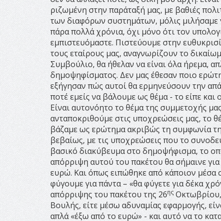
ριζωμένη στην παράταξή μας, με βαθιές πολι
των διαφόρων συστημάτων, μόλις μιλήσαμε γ
πάρα πολλά χρόνια, όχι μόνο ότι τον υπολογί
εμπιστευόμαστε. Πιστεύουμε στην ευθυκρισί
τους εταίρους μας, αναγνωρίζουν το δικαίω
Συμβούλιο, θα ήθελαν να είναι όλα ήρεμα, 
δημοψηφίσματος. Δεν μας έθεσαν ποιο ερώτη
εξήγησαν πώς αυτοί θα ερμηνεύσουν την απ
ποτέ εμείς να βάλουμε ως θέμα - το είπε και
Είναι αυτονόητο το θέμα της συμμετοχής μας
ανταποκριθούμε στις υποχρεώσεις μας, το θέ
βάζαμε ως ερώτημα ακριβώς τη συμφωνία τη
βεβαίως, με τις υποχρεώσεις που το συνοδεύο
βασικό διακύβευμα στο δημοψήφισμα, το οπο
απόρριψη αυτού του πακέτου θα σήμαινε για 
ευρώ. Και όπως ειπώθηκε από κάποιον μέσα σ
φύγουμε για πάντα – «θα φύγετε για δέκα χρ
ης
απόρριψης του πακέτου της 26
Οκτωβρίου, 
Βουλής, είτε μέσω αδυναμίας εφαρμογής, είν
απλά «έξω από το ευρώ» - και αυτό να το κατ