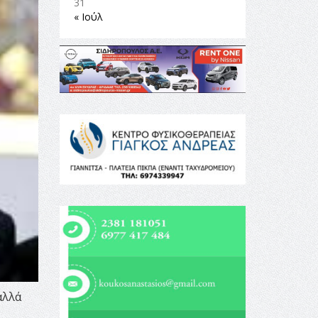
31
« Ιούλ
αλλά