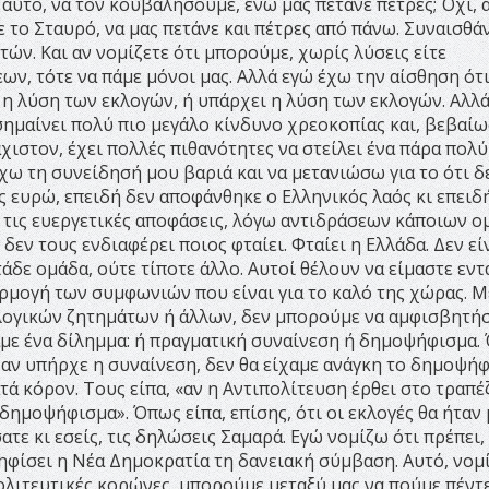
αυτό, να τον κουβαλήσουμε, ενώ μας πετάνε πέτρες; Όχι, 
ε το Σταυρό, να μας πετάνε και πέτρες από πάνω. Συναισθά
ών. Και αν νομίζετε ότι μπορούμε, χωρίς λύσεις είτε
ν, τότε να πάμε μόνοι μας. Αλλά εγώ έχω την αίσθηση ότι
 η λύση των εκλογών, ή υπάρχει η λύση των εκλογών. Αλλά
σημαίνει πολύ πιο μεγάλο κίνδυνο χρεοκοπίας και, βεβαίω
ιστον, έχει πολλές πιθανότητες να στείλει ένα πάρα πολύ
έχω τη συνείδησή μου βαριά και να μετανιώσω για το ότι δ
 ευρώ, επειδή δεν αποφάνθηκε ο Ελληνικός λαός κι επειδ
τις ευεργετικές αποφάσεις, λόγω αντιδράσεων κάποιων ο
δεν τους ενδιαφέρει ποιος φταίει. Φταίει η Ελλάδα. Δεν εί
άδε ομάδα, ούτε τίποτε άλλο. Αυτοί θέλουν να είμαστε εντ
ρμογή των συμφωνιών που είναι για το καλό της χώρας. Μ
ολογικών ζητημάτων ή άλλων, δεν μπορούμε να αμφισβητή
χαμε ένα δίλημμα: ή πραγματική συναίνεση ή δημοψήφισμα.
, αν υπήρχε η συναίνεση, δεν θα είχαμε ανάγκη το δημοψήφ
τά κόρον. Τους είπα, «αν η Αντιπολίτευση έρθει στο τραπέ
δημοψήφισμα». Όπως είπα, επίσης, ότι οι εκλογές θα ήταν 
ατε κι εσείς, τις δηλώσεις Σαμαρά. Εγώ νομίζω ότι πρέπει
 ψηφίσει η Νέα Δημοκρατία τη δανειακή σύμβαση. Αυτό, νομ
πολιτευτικές κορώνες, μπορούμε μεταξύ μας να πούμε πέντ