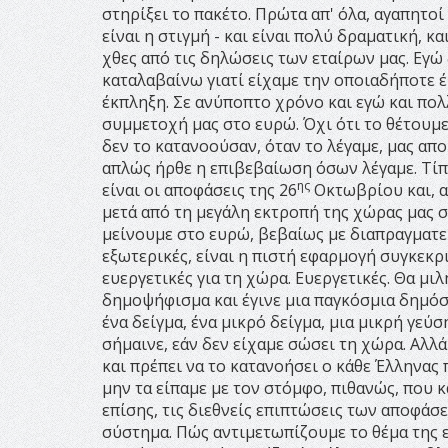
στηρίξει το πακέτο. Πρώτα απ' όλα, αγαπητο
είναι η στιγμή - και είναι πολύ δραματική, κ
χθες από τις δηλώσεις των εταίρων μας. Εγώ
καταλαβαίνω γιατί είχαμε την οποιαδήποτε έ
έκπληξη. Σε ανύποπτο χρόνο και εγώ και πολλ
συμμετοχή μας στο ευρώ. Όχι ότι το θέτουμε 
δεν το κατανοούσαν, όταν το λέγαμε, μας απ
απλώς ήρθε η επιβεβαίωση όσων λέγαμε. Τίπο
ης
είναι οι αποφάσεις της 26
Οκτωβρίου και, α
μετά από τη μεγάλη εκτροπή της χώρας μας στ
μείνουμε στο ευρώ, βεβαίως με διαπραγματεύ
εξωτερικές, είναι η πιστή εφαρμογή συγκεκ
ευεργετικές για τη χώρα. Ευεργετικές. Θα μιλ
δημοψήφισμα και έγινε μια παγκόσμια δημόσι
ένα δείγμα, ένα μικρό δείγμα, μια μικρή γεύσ
σήμαινε, εάν δεν είχαμε σώσει τη χώρα. Αλλ
και πρέπει να το κατανοήσει ο κάθε Έλληνας π
μην τα είπαμε με τον στόμφο, πιθανώς, που κά
επίσης, τις διεθνείς επιπτώσεις των αποφάσε
σύστημα. Πώς αντιμετωπίζουμε το θέμα της