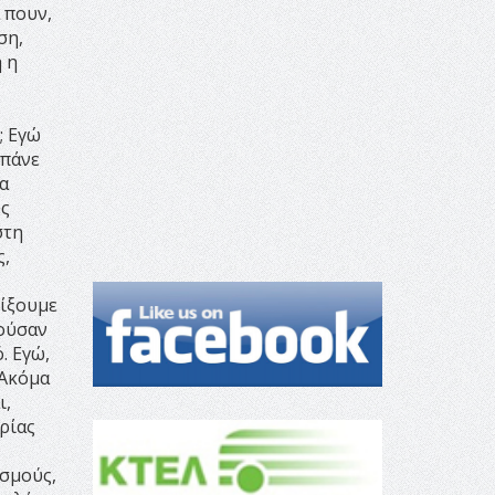
 πουν,
ση,
 η
; Εγώ
 πάνε
α
υς
στη
ς,
είξουμε
τούσαν
. Εγώ,
 Ακόμα
ι,
ρίας
ισμούς,