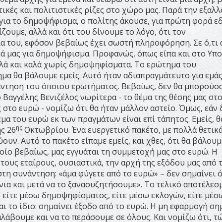
τικές και πολιτιστικές ρίζες στο χώρο μας. Παρά την εξαλ
ια το δημοψήφισμα, ο πολίτης άκουσε, για πρώτη φορά ε
ζουμε, αλλά και ότι του δίνουμε το λόγο, ότι τον
α του, εφόσον βεβαίως έχει σωστή πληροφόρηση. Σε ό,τι
μά μας για δημοψήφισμα. Προφανώς, όπως είπα και στο Υπ
απλά και καλά χωρίς δημοψηφίσματα. Το ερώτημα του
μα θα βάλουμε εμείς. Αυτό ήταν αδιαπραγμάτευτο για εμάς
άντηση του όποιου ερωτήματος. Βεβαίως, δεν θα μπορούσ
 ο Βαγγέλης Βενιζέλος νωρίτερα - το θέμα της θέσης μας στ
 στο ευρώ - νομίζω ότι θα ήταν μάλλον αστείο. Όμως, εάν 
μα του ευρώ εκ των πραγμάτων είναι επί τάπητος. Εμείς, θ
ης
ς 26
Οκτωβρίου. Ένα ευεργετικό πακέτο, με πολλά θετικά
υν. Αυτό το πακέτο είπαμε εμείς, και χθες, ότι θα βάλουμ
ίο βεβαίως, μας εγγυάται τη συμμετοχή μας στο ευρώ. Η
τους εταίρους, ουσιαστικά, την αρχή της εξόδου μας από 
τη συνάντηση: «άμα φύγετε από το ευρώ» – δεν σημαίνει ό
όνια και μετά να το ξανασυζητήσουμε». Το τελικό αποτέλεσ
είτε μέσω δημοψηφίσματος, είτε μέσω εκλογών, είτε μέσ
αι το ίδιο: σημαίνει έξοδο από το ευρώ. Η μη εφαρμογή ση
αλάβουμε και να το περάσουμε σε όλους. Και νομίζω ότι, τ