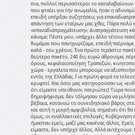
πια, πολλοί περισσότεροι το καταλαβαίνουν
που φταίει για την ανωμαλία, ήταν η αδυναμί
επειδή υπήρξαν συζητήσεις για επαναδιαπραγ
απάντηση των εταίρων μας χθες. Πάρα πολύ κ
«επαναδιαπραγμάτευση»; Διαπραγμάτευση κά
κάναμε; Πέστε μου, υπάρχει άλλο τέτοιο πακ
θυμάμαι που πανηγυρίζαμε, επειδή παίρναμε 2
καλά - του χρέους. Ένα πρώτο τεράστιο πακέ
δεύτερο πακέτο, 240 δις ευρώ άθροισμα, πέρ
όρους, κεφαλαιοποίηση Τραπεζών, κινητοποίη
χώρα - εργαλεία που μπορούμε να αξιοποιήσο
εντός της Ελλάδας. Για πρώτη φορά τα τελευ
κρυφτεί. Και όσοι μας κατηγορούσαν ως «ενδ
ότι είμαστε υπεύθυνοι πατριώτες! Τώρα ποιο
δημοψήφισμα, δεν τόλμησαν τώρα να μιλήσου
βέβαια, κατανοώ το συνειδησιακό βάρος στε
και αυτή η μικρή αμφιβολία, σημαίνει ότι θα
όμως, οι εναλλακτικές επιλογές; Κυβέρνηση
ήμασταν εμείς, μαζί μας κανένας άλλος. Εμεί
είμαστε, δεν υπήρχε άλλος. Αλλά αντέχουμε