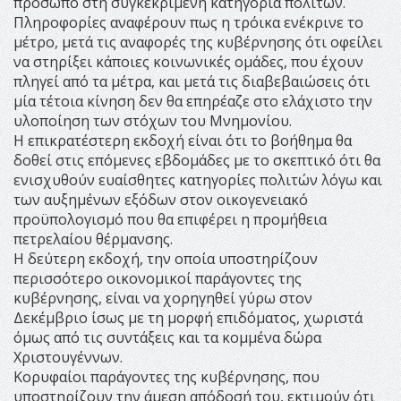
πρόσωπο στη συγκεκριμένη κατηγορία πολιτών.
Πληροφορίες αναφέρουν πως η τρόικα ενέκρινε το
μέτρο, μετά τις αναφορές της κυβέρνησης ότι οφείλει
να στηρίξει κάποιες κοινωνικές ομάδες, που έχουν
πληγεί από τα μέτρα, και μετά τις διαβεβαιώσεις ότι
μία τέτοια κίνηση δεν θα επηρέαζε στο ελάχιστο την
υλοποίηση των στόχων του Μνημονίου.
Η επικρατέστερη εκδοχή είναι ότι το βοήθημα θα
δοθεί στις επόμενες εβδομάδες με το σκεπτικό ότι θα
ενισχυθούν ευαίσθητες κατηγορίες πολιτών λόγω και
των αυξημένων εξόδων στον οικογενειακό
προϋπολογισμό που θα επιφέρει η προμήθεια
πετρελαίου θέρμανσης.
Η δεύτερη εκδοχή, την οποία υποστηρίζουν
περισσότερο οικονομικοί παράγοντες της
κυβέρνησης, είναι να χορηγηθεί γύρω στον
Δεκέμβριο ίσως με τη μορφή επιδόματος, χωριστά
όμως από τις συντάξεις και τα κομμένα δώρα
Χριστουγέννων.
Κορυφαίοι παράγοντες της κυβέρνησης, που
υποστηρίζουν την άμεση απόδοσή του, εκτιμούν ότι