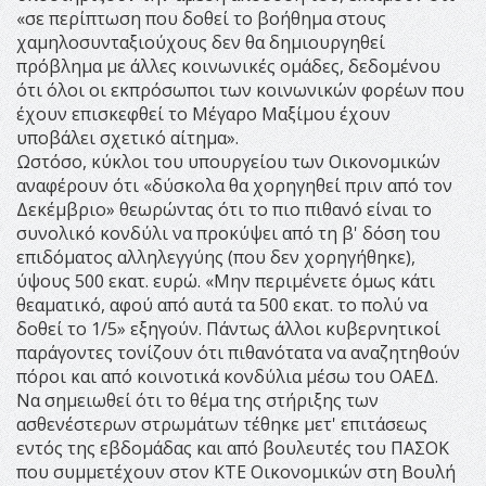
«σε περίπτωση που δοθεί το βοήθημα στους
χαμηλοσυνταξιούχους δεν θα δημιουργηθεί
πρόβλημα με άλλες κοινωνικές ομάδες, δεδομένου
ότι όλοι οι εκπρόσωποι των κοινωνικών φορέων που
έχουν επισκεφθεί το Μέγαρο Μαξίμου έχουν
υποβάλει σχετικό αίτημα».
Ωστόσο, κύκλοι του υπουργείου των Οικονομικών
αναφέρουν ότι «δύσκολα θα χορηγηθεί πριν από τον
Δεκέμβριο» θεωρώντας ότι το πιο πιθανό είναι το
συνολικό κονδύλι να προκύψει από τη β' δόση του
επιδόματος αλληλεγγύης (που δεν χορηγήθηκε),
ύψους 500 εκατ. ευρώ. «Μην περιμένετε όμως κάτι
θεαματικό, αφού από αυτά τα 500 εκατ. το πολύ να
δοθεί το 1/5» εξηγούν. Πάντως άλλοι κυβερνητικοί
παράγοντες τονίζουν ότι πιθανότατα να αναζητηθούν
πόροι και από κοινοτικά κονδύλια μέσω του ΟΑΕΔ.
Να σημειωθεί ότι το θέμα της στήριξης των
ασθενέστερων στρωμάτων τέθηκε μετ' επιτάσεως
εντός της εβδομάδας και από βουλευτές του ΠΑΣΟΚ
που συμμετέχουν στον ΚΤΕ Οικονομικών στη Βουλή