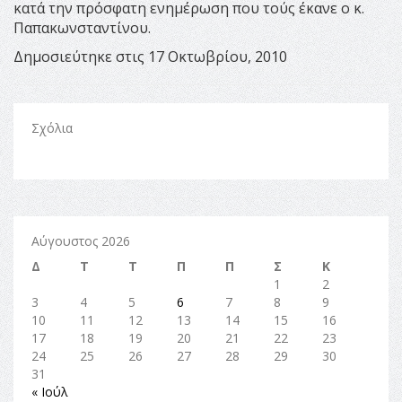
κατά την πρόσφατη ενημέρωση που τούς έκανε ο κ.
Παπακωνσταντίνου.
Δημοσιεύτηκε στις 17 Οκτωβρίου, 2010
Σχόλια
Αύγουστος 2026
Δ
Τ
Τ
Π
Π
Σ
Κ
1
2
3
4
5
6
7
8
9
10
11
12
13
14
15
16
17
18
19
20
21
22
23
24
25
26
27
28
29
30
31
« Ιούλ