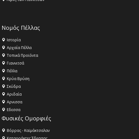
Νομός Πέλλας
Ιστορία
Αρχαία Πέλλα
Τοπικά Προϊόντα
Γιαννιτσά
Πέλλα
Κρύα Βρύση
Σκύδρα
Αριδαία
Aρνισσα
Eδεσσα
Φυσικές Ομορφιές
Βόρρας - Καϊμάκτσαλαν
Καταρράκτες Έδεσσας