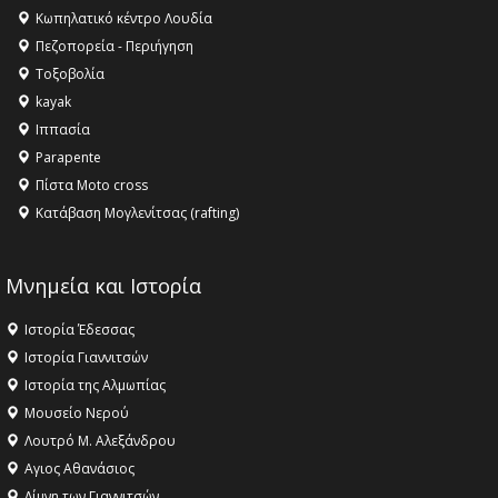
Κληρονομιάς της UNESCO – Ομόφωνη η απόφαση Ο
Κωπηλατικό κέντρο Λουδία
Όλυμπος αναγνωρίστηκε ως φυσικό και πολιτιστικό
Πεζοπορεία - Περιήγηση
αγαθό εξέχουσας οικουμενικής αξίας για την
Τοξοβολία
ανθρωπότητα
kayak
16:18 -
ΕΝΟΡΙΑΚΕΣ ΚΑΛΟΚΑΙΡΙΝΕΣ ΔΡΑΣΕΙΣ ΓΙΑ ΠΑΙΔΙΑ
Ιππασία
ΣΤΗΝ ΕΔΕΣΣΑ
Parapente
Πίστα Moto cross
Κατάβαση Μογλενίτσας (rafting)
Μνημεία και Ιστορία
Ιστορία Έδεσσας
Ιστορία Γιαννιτσών
Ιστορία της Αλμωπίας
Μουσείο Νερού
Λουτρό Μ. Αλεξάνδρου
Αγιος Αθανάσιος
Λίμνη των Γιαννιτσών