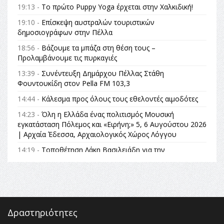
19:13 -
Το πρώτο Puppy Yoga έρχεται στην Χαλκιδική!
19:10 -
Επίσκεψη αυστραλών τουριστικών
δημοσιογράφων στην Πέλλα
18:56 -
Βάζουμε τα μπάζα στη θέση τους –
Προλαμβάνουμε τις πυρκαγιές
13:39 -
Συνέντευξη Δημάρχου Πέλλας Στάθη
Φουντουκίδη στον Pella FM 103,3
14:44 -
Κάλεσμα προς όλους τους εθελοντές αιμοδότες
14:23 -
Όλη η Ελλάδα ένας πολιτισμός Μουσική
εγκατάσταση Πόλεμος και «Ειρήνη;» 5, 6 Αυγούστου 2026
| Αρχαία Έδεσσα, Αρχαιολογικός Χώρος Λόγγου
14:19 -
Τοποθέτηση Λάκη Βασιλειάδη για την
Αναθεώρηση του Συντάγματος: «Σε τέτοιες κορυφαίες
θεσμικές διαδικασίες υπάρχει μόνο η ευθύνη απέναντι
στις επόμενες γενιές»
16:35 -
Το πρόγραμμα του ΠΑΟΚ στον δεύτερο γύρο του
Champions League!
Δραστηριότητες
16:27 -
Όλυμπος: Εντάχθηκε στον Κατάλογο Παγκόσμιας