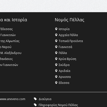
α και Ιστορία
Νομός Πέλλας
 Έδεσσας
Ιστορία
 Γιαννιτσών
Αρχαία Πέλλα
 της Αλμωπίας
Τοπικά Προϊόντα
ο Νερού
Γιαννιτσά
 Μ. Αλεξάνδρου
Πέλλα
θανάσιος
Κρύα Βρύση
ων Γιαννιτσών
Σκύδρα
Αριδαία
Aρνισσα
Eδεσσα
www.aneveno.com
Διαύγεια
Πληροφορίες Νομού Πέλλας