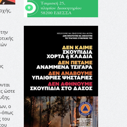
οχής,
 την
οτικής
κών
ύ
υς
ς
ύνται
ες ώστε
υξης.
ων, ο
 —όπως
ς του
του