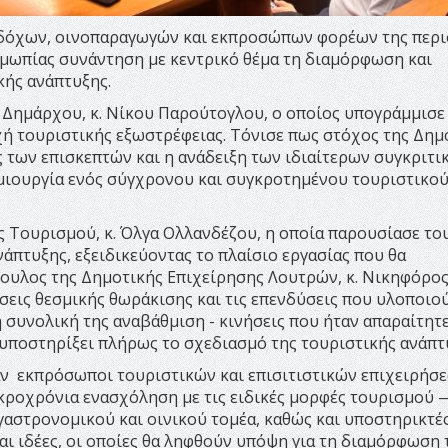
οδόχων, οινοπαραγωγών και εκπροσώπων φορέων της περι
μωπίας συνάντηση με κεντρικό θέμα τη διαμόρφωση και
κής ανάπτυξης.
 Δημάρχου, κ. Νίκου Παρούτογλου, ο οποίος υπογράμμισε
οχή τουριστικής εξωστρέφειας. Τόνισε πως στόχος της Δημ
 των επισκεπτών και η ανάδειξη των ιδιαίτερων συγκριτι
μιουργία ενός σύγχρονου και συγκροτημένου τουριστικο
ς Τουρισμού, κ. Όλγα Ολλανδέζου, η οποία παρουσίασε το
άπτυξης, εξειδικεύοντας το πλαίσιο εργασίας που θα
ουλος της Δημοτικής Επιχείρησης Λουτρών, κ. Νικηφόρο
εις θεσμικής θωράκισης και τις επενδύσεις που υλοποιο
 συνολική της αναβάθμιση - κινήσεις που ήταν απαραίτητ
υποστηρίξει πλήρως το σχεδιασμό της τουριστικής ανάπτ
αν εκπρόσωποι τουριστικών και επισιτιστικών επιχειρήσε
ακροχρόνια ενασχόληση με τις ειδικές μορφές τουρισμού
γαστρονομικού και οινικού τομέα, καθώς και υποστηρικτέ
αι ιδέες, οι οποίες θα ληφθούν υπόψη για τη διαμόρφωση 