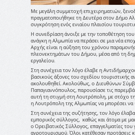
Με μεγάλη συμμετοχή επιχειρηματιών, ξεν
πραγματοποιήθηκε τη Δευτέρα στον Δήμο Αλ
συγκρότηση ενός ενιαίου πλαισίου τουριστι
Η συνεδρίαση άνοιξε με την τοποθέτηση του
ανάγκη η Αλμωπία να περάσει σε μια νέα επ
Αρχής είναι η αύξηση του χρόνου παραμονής
πλεονεκτημάτων του Δήμου, μέσα από τη δη
εργαλείου.
Στη συνέχεια τον λόγο έλαβε η Αντιδήμαρχο
βασικούς άξονες του σχεδίου τουριστικής αν
ακολουθηθεί. Ακολούθως, ο Διευθύνων Σύμβ
Παπαγιαννόπουλος, παρουσίασε τις παρεμβάσ
αυτή τη στιγμή στη Λουτρόπολη, με στόχο τη
η Λουτρόπολη της Αλμωπίας να μπορέσει να 
Στη συνέχεια της συζήτησης, τον λόγο έλαβ
εμπορικός σύλλογος, καθώς και άτομα με μ
ο Ορειβατικός Σύλλογος, επαγγελματίες του 
αγροτουρισμού. Όλοι κατέθεσαν προτάσεις κ