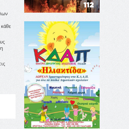
όλων
 κάθε
ους
 η
τις