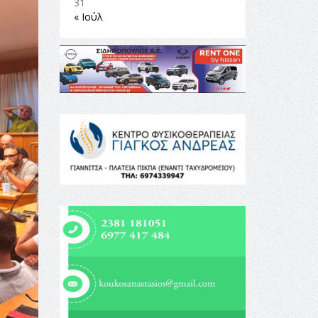
31
« Ιούλ