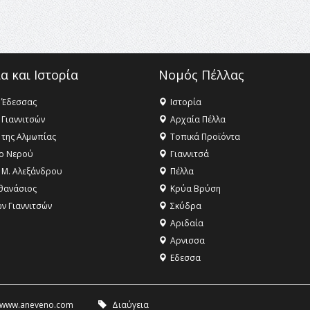
α και Ιστορία
Νομός Πέλλας
 Έδεσσας
Ιστορία
 Γιαννιτσών
Αρχαία Πέλλα
 της Αλμωπίας
Τοπικά Προϊόντα
ο Νερού
Γιαννιτσά
 Μ. Αλεξάνδρου
Πέλλα
θανάσιος
Κρύα Βρύση
ων Γιαννιτσών
Σκύδρα
Αριδαία
Aρνισσα
Eδεσσα
www.aneveno.com
Διαύγεια