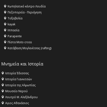
16:27 -
Όλυμπος: Εντάχθηκε στον Κατάλογο Παγκόσμιας
Κληρονομιάς της UNESCO – Ομόφωνη η απόφαση Ο
Κωπηλατικό κέντρο Λουδία
Όλυμπος αναγνωρίστηκε ως φυσικό και πολιτιστικό
Πεζοπορεία - Περιήγηση
αγαθό εξέχουσας οικουμενικής αξίας για την
Τοξοβολία
ανθρωπότητα
kayak
16:18 -
ΕΝΟΡΙΑΚΕΣ ΚΑΛΟΚΑΙΡΙΝΕΣ ΔΡΑΣΕΙΣ ΓΙΑ ΠΑΙΔΙΑ
Ιππασία
ΣΤΗΝ ΕΔΕΣΣΑ
Parapente
Πίστα Moto cross
Κατάβαση Μογλενίτσας (rafting)
Μνημεία και Ιστορία
Ιστορία Έδεσσας
Ιστορία Γιαννιτσών
Ιστορία της Αλμωπίας
Μουσείο Νερού
Λουτρό Μ. Αλεξάνδρου
Αγιος Αθανάσιος