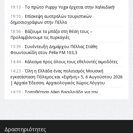
19:13 -
Το πρώτο Puppy Yoga έρχεται στην Χαλκιδική!
19:10 -
Επίσκεψη αυστραλών τουριστικών
δημοσιογράφων στην Πέλλα
18:56 -
Βάζουμε τα μπάζα στη θέση τους –
Προλαμβάνουμε τις πυρκαγιές
13:39 -
Συνέντευξη Δημάρχου Πέλλας Στάθη
Φουντουκίδη στον Pella FM 103,3
14:44 -
Κάλεσμα προς όλους τους εθελοντές αιμοδότες
14:23 -
Όλη η Ελλάδα ένας πολιτισμός Μουσική
εγκατάσταση Πόλεμος και «Ειρήνη;» 5, 6 Αυγούστου 2026
| Αρχαία Έδεσσα, Αρχαιολογικός Χώρος Λόγγου
14:19 -
Τοποθέτηση Λάκη Βασιλειάδη για την
Αναθεώρηση του Συντάγματος: «Σε τέτοιες κορυφαίες
θεσμικές διαδικασίες υπάρχει μόνο η ευθύνη απέναντι
στις επόμενες γενιές»
16:35 -
Το πρόγραμμα του ΠΑΟΚ στον δεύτερο γύρο του
Champions League!
Δραστηριότητες