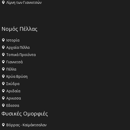
Λίμνη των Γιαννιτσών
Νομός Πέλλας
Ιστορία
Αρχαία Πέλλα
Τοπικά Προϊόντα
Γιαννιτσά
Πέλλα
Κρύα Βρύση
Σκύδρα
Αριδαία
Aρνισσα
Eδεσσα
Φυσικές Ομορφιές
Βόρρας - Καϊμάκτσαλαν