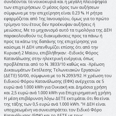
συνδέονται τα νοικοκυριά και η μεγάλη πλειοψηφία
των επιχειρήσεων. Ο μέσος όρος των αυξήσεων
σύμφωνα με την επιχείρηση είναι 0.23 %. Η ρήτρα
εφαρμόζεται από 1ης Ιανουαρίου, όμως για το πρώτο
τρίμηνο του έτους δεν προέκυψαν αυξήσεις ή
μειώσεις. Με το μηχανισμό αυτό τα τιμολόγια της ΔΕΗ
παρακολουθούν τις διακυμάνσεις προς τα πάνω ή
προς τα κάτω της δαπάνης της επιχείρησης για
καύσιμα. Η ΔΕΗ υπενθυμίζει επίσης ότι από την
Κυριακή 2 Μαϊου, επιβλήθηκαν: -Ειδικός Φόρος
Κατανάλωσης στην ηλεκτρική ενέργεια, όπως
προβλέπεται από το Ν. 3833/10 καθώς και -Χρέωση
Δικαιωμάτων Εκτέλεσης Τελωνειακών Εργασιών
(ΔΕΤΕ) 50/00, σύμφωνα με το Ν.2093/92. Η χρέωση του
Ειδικού Φόρου Κατανάλωσης (ΕΦΚ) ανέρχεται σε 5
ευρώ ανά 1.000 kWh για Οικιακή και Δημόσια χρήση
και 2,5 ευρώ ανά 1.000 kWh για Επιχειρηματική χρήση.
Η μέση επιβάρυνση λόγω ΔΕΤΕ εκτιμάται ότι θα είναι
της τάξης των 0,5 ευρώ ανά 1.000 kWh. "Η ΔΕΗ είναι
υποχρεωμένη να συνεισπράττει τον Ειδικό Φόρο
Κατανάλωσης (ΕΦΚ) και το ΔΕΤΕ με τους