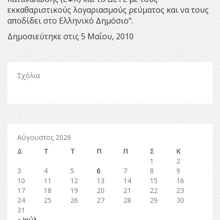
εκκαθαριστικούς λογαριασμούς ρεύματος και να τους
αποδίδει στο Ελληνικό Δημόσιο".
Δημοσιεύτηκε στις 5 Μαΐου, 2010
Σχόλια
Αύγουστος 2026
Δ
Τ
Τ
Π
Π
Σ
Κ
1
2
3
4
5
6
7
8
9
10
11
12
13
14
15
16
17
18
19
20
21
22
23
24
25
26
27
28
29
30
31
« Ιούλ