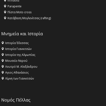
Ιππασία
ΣΤΗΝ ΕΔΕΣΣΑ
Parapente
Πίστα Moto cross
Κατάβαση Μογλενίτσας (rafting)
Μνημεία και Ιστορία
Ιστορία Έδεσσας
Ιστορία Γιαννιτσών
Ιστορία της Αλμωπίας
Μουσείο Νερού
Λουτρό Μ. Αλεξάνδρου
Αγιος Αθανάσιος
Λίμνη των Γιαννιτσών
Νομός Πέλλας