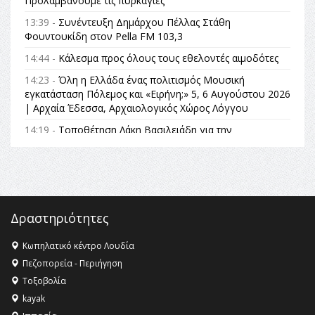
Προλαμβάνουμε τις πυρκαγιές
13:39 -
Συνέντευξη Δημάρχου Πέλλας Στάθη
Φουντουκίδη στον Pella FM 103,3
14:44 -
Κάλεσμα προς όλους τους εθελοντές αιμοδότες
14:23 -
Όλη η Ελλάδα ένας πολιτισμός Μουσική
εγκατάσταση Πόλεμος και «Ειρήνη;» 5, 6 Αυγούστου 2026
| Αρχαία Έδεσσα, Αρχαιολογικός Χώρος Λόγγου
14:19 -
Τοποθέτηση Λάκη Βασιλειάδη για την
Αναθεώρηση του Συντάγματος: «Σε τέτοιες κορυφαίες
θεσμικές διαδικασίες υπάρχει μόνο η ευθύνη απέναντι
στις επόμενες γενιές»
16:35 -
Το πρόγραμμα του ΠΑΟΚ στον δεύτερο γύρο του
Champions League!
Δραστηριότητες
16:27 -
Όλυμπος: Εντάχθηκε στον Κατάλογο Παγκόσμιας
Κληρονομιάς της UNESCO – Ομόφωνη η απόφαση Ο
Κωπηλατικό κέντρο Λουδία
Όλυμπος αναγνωρίστηκε ως φυσικό και πολιτιστικό
Πεζοπορεία - Περιήγηση
αγαθό εξέχουσας οικουμενικής αξίας για την
Τοξοβολία
ανθρωπότητα
kayak
16:18 -
ΕΝΟΡΙΑΚΕΣ ΚΑΛΟΚΑΙΡΙΝΕΣ ΔΡΑΣΕΙΣ ΓΙΑ ΠΑΙΔΙΑ