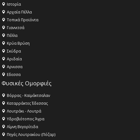
Ιστορία
Αρχαία Πέλλα
Τοπικά Προϊόντα
Γιαννιτσά
Πέλλα
Κρύα Βρύση
Σκύδρα
Αριδαία
Aρνισσα
Eδεσσα
Φυσικές Ομορφιές
Βόρρας - Καϊμάκτσαλαν
Καταρράκτες Έδεσσας
Λουτράκι - Λουτρά
Υδροβιότοπος Άγρα
Λίμνη Βεγορίτιδα
Πηγές Λουτρακίου (Πόζαρ)