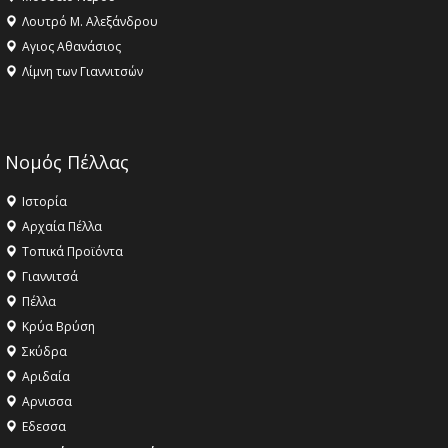
Λουτρό Μ. Αλεξάνδρου
Αγιος Αθανάσιος
Λίμνη των Γιαννιτσών
Νομός Πέλλας
Ιστορία
Αρχαία Πέλλα
Τοπικά Προϊόντα
Γιαννιτσά
Πέλλα
Κρύα Βρύση
Σκύδρα
Αριδαία
Aρνισσα
Eδεσσα