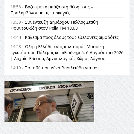
18:56 -
Βάζουμε τα μπάζα στη θέση τους –
Προλαμβάνουμε τις πυρκαγιές
13:39 -
Συνέντευξη Δημάρχου Πέλλας Στάθη
Φουντουκίδη στον Pella FM 103,3
14:44 -
Κάλεσμα προς όλους τους εθελοντές αιμοδότες
14:23 -
Όλη η Ελλάδα ένας πολιτισμός Μουσική
εγκατάσταση Πόλεμος και «Ειρήνη;» 5, 6 Αυγούστου 2026
| Αρχαία Έδεσσα, Αρχαιολογικός Χώρος Λόγγου
14:19 -
Τοποθέτηση Λάκη Βασιλειάδη για την
Αναθεώρηση του Συντάγματος: «Σε τέτοιες κορυφαίες
θεσμικές διαδικασίες υπάρχει μόνο η ευθύνη απέναντι
στις επόμενες γενιές»
16:35 -
Το πρόγραμμα του ΠΑΟΚ στον δεύτερο γύρο του
Champions League!
16:27 -
Όλυμπος: Εντάχθηκε στον Κατάλογο Παγκόσμιας
Κληρονομιάς της UNESCO – Ομόφωνη η απόφαση Ο
Όλυμπος αναγνωρίστηκε ως φυσικό και πολιτιστικό
αγαθό εξέχουσας οικουμενικής αξίας για την