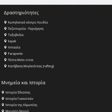
ανθρωπότητα
16:18 -
ΕΝΟΡΙΑΚΕΣ ΚΑΛΟΚΑΙΡΙΝΕΣ ΔΡΑΣΕΙΣ ΓΙΑ ΠΑΙΔΙΑ
Δραστηριότητες
ΣΤΗΝ ΕΔΕΣΣΑ
Κωπηλατικό κέντρο Λουδία
Πεζοπορεία - Περιήγηση
Τοξοβολία
kayak
Ιππασία
Parapente
Πίστα Moto cross
Κατάβαση Μογλενίτσας (rafting)
Μνημεία και Ιστορία
Ιστορία Έδεσσας
Ιστορία Γιαννιτσών
Ιστορία της Αλμωπίας
Μουσείο Νερού