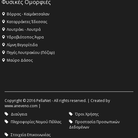
Φυσικές Ομορφιές
Βόρρας - Καϊμάκτσαλαν
Καταρράκτες Έδεσσας
Λουτράκι - Λουτρά
Υδροβιότοπος Άγρα
Λίμνη Βεγορίτιδα
Πηγές Λουτρακίου (Πόζαρ)
Μαύρο Δάσος
Copyright © 2016 PellaNet - All rights reserved. | Created by
www.aneveno.com
|
Διαύγεια
Όροι Χρήσης
Πληροφορίες Νομού Πέλλας
Προστασία Προσωπικών
Δεδομένων
Στοιχεία Επικοινωνίας