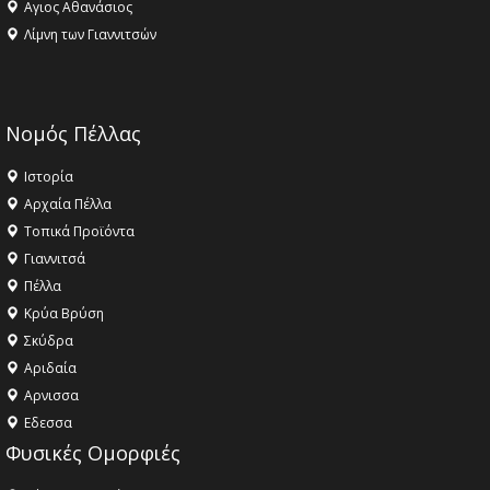
Αγιος Αθανάσιος
Λίμνη των Γιαννιτσών
Νομός Πέλλας
Ιστορία
Αρχαία Πέλλα
Τοπικά Προϊόντα
Γιαννιτσά
Πέλλα
Κρύα Βρύση
Σκύδρα
Αριδαία
Aρνισσα
Eδεσσα
Φυσικές Ομορφιές