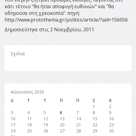
κάτι τέτοιο "θα ήταν αποφυγή ευθυνών" και "θα
οδηγούσε στη χρεοκοπία". πηγή:
http://www.protothema.gr/politics/article/?aid=156056
Δημοσιεύτηκε στις 2 Νοεμβρίου, 2011
Σχόλια
Αύγουστος 2026
Δ
Τ
Τ
Π
Π
Σ
Κ
1
2
3
4
5
6
7
8
9
10
11
12
13
14
15
16
17
18
19
20
21
22
23
24
25
26
27
28
29
30