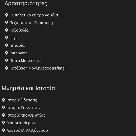
Δραστηριότητες
16:27 -
Όλυμπος: Εντάχθηκε στον Κατάλογο Παγκόσμιας
Κληρονομιάς της UNESCO – Ομόφωνη η απόφαση Ο
Κωπηλατικό κέντρο Λουδία
Όλυμπος αναγνωρίστηκε ως φυσικό και πολιτιστικό
Πεζοπορεία - Περιήγηση
αγαθό εξέχουσας οικουμενικής αξίας για την
Τοξοβολία
ανθρωπότητα
kayak
16:18 -
ΕΝΟΡΙΑΚΕΣ ΚΑΛΟΚΑΙΡΙΝΕΣ ΔΡΑΣΕΙΣ ΓΙΑ ΠΑΙΔΙΑ
Ιππασία
ΣΤΗΝ ΕΔΕΣΣΑ
Parapente
Πίστα Moto cross
Κατάβαση Μογλενίτσας (rafting)
Μνημεία και Ιστορία
Ιστορία Έδεσσας
Ιστορία Γιαννιτσών
Ιστορία της Αλμωπίας
Μουσείο Νερού
Λουτρό Μ. Αλεξάνδρου