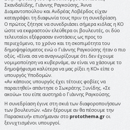
Σκανδαλίδης, Γιάννης Ραγκούσης, Άννα
Διαμαντοπούλου και Ανδρέας Λοβέρδος είχαν
καταγράψει τη διαφωνία τους πριν τη συνεδρίαση.
Ο πρώτος ζήτησε να συνεδριάσει σήμερα κιόλας η ΚΟ
ώστε να εκφραστούν ελεύθερα οι βουλευτές, οι δύο
τελευταίοι εξέφρασαν ενστάσεις ως προς το
περιεχόμενο, το χρόνο και τη σκοπιμότητα του
δημοψηφίσματος ενώ ο Γιάννης Ραγκούσης ήταν ο πιο
οξύς. «Είναι σα να αναγνωρίζουμε ότι δεν έχουμε
νομιμοποίηση να κυβερνάμε, αν είναι να χάσουμε το
δημοψήφισμα καλύτερα να μας ρίξει η ΚΟ» είπε ο
υπουργός Υποδομών.
«Αν κάποιος υπουργός έχει τέτοιες φοβίες να
παραιτηθεί» απάντησε ο Σωκράτης Ξυνίδης. «Σε
ακούω» του είπε αυστηρά ο Γιάννης Ραγκούσης.
Η συνεδρίαση έγινε στη σκιά των διαφοροποιήσεων
των βουλευτών. «Δεν ξέρουμε αν θα πέσουμε την
Παρασκευή» επισήμαναν στο
protothema.gr
οι
ξενυχτισμένοι υπουργοί.