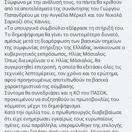
Σύμφωνα με την ανάλυσή τους, τα πάντα θα κριθούν
από τα αποτελέσματα της συνάντησης του Γιώργου
Παπανδρέου με την Ανγκέλα Μέρκελ και τον Νικολά
Σαρκοζί στις Κάννες.
«Το υπουργικό συμβούλιο εξέφρασε τη στήριξή του.
Το δημοψήφισμα θα γίνει το συντομότερο δυνατό,
αμέσως μετά τη διαμόρφωση των βασικών σημείων
της συμφωνίας στήριξης» της Ελλάδας, ανακοίνωσε ο
κυβερνητικός εκπρόσωπος, Ηλίας Μόσιαλος.
Όπως διευκρίνισε ο κ. Ηλίας Μόσιαλος, θα
συγκροτηθεί επιτροπή, η οποία θα εξετάσει όλες τις
τεχνικές λεπτομέρειες, τον χρόνο και το ερώτημα,
αφού προηγουμένως αποτυπωθούν τα βασικά
χαρακτηριστικά της σύμβασης.
Σύντομα θα συνεδριάσει και η ΚΟ του ΠΑΣΟΚ,
προκειμένου να συζητηθούν οι πρωτοβουλίες του
κόμματος μέχρι το δημοψήφισμα.
Κατά την ομιλία του, ο πρωθυπουργός διαβεβαίωσε
ότι είχε ενημερωσει εγκαίρως τους ευρωπαίους
ηγέτες, ενώ παράλληλα, υπεραμύνθηκε της επιλογής
του να μην ζητήσει πρόωρες εκλογές, λέγοντας ότι