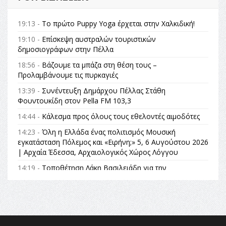
19:13 -
Το πρώτο Puppy Yoga έρχεται στην Χαλκιδική!
19:10 -
Επίσκεψη αυστραλών τουριστικών
δημοσιογράφων στην Πέλλα
18:56 -
Βάζουμε τα μπάζα στη θέση τους –
Προλαμβάνουμε τις πυρκαγιές
13:39 -
Συνέντευξη Δημάρχου Πέλλας Στάθη
Φουντουκίδη στον Pella FM 103,3
14:44 -
Κάλεσμα προς όλους τους εθελοντές αιμοδότες
14:23 -
Όλη η Ελλάδα ένας πολιτισμός Μουσική
εγκατάσταση Πόλεμος και «Ειρήνη;» 5, 6 Αυγούστου 2026
| Αρχαία Έδεσσα, Αρχαιολογικός Χώρος Λόγγου
14:19 -
Τοποθέτηση Λάκη Βασιλειάδη για την
Αναθεώρηση του Συντάγματος: «Σε τέτοιες κορυφαίες
θεσμικές διαδικασίες υπάρχει μόνο η ευθύνη απέναντι
στις επόμενες γενιές»
16:35 -
Το πρόγραμμα του ΠΑΟΚ στον δεύτερο γύρο του
Champions League!