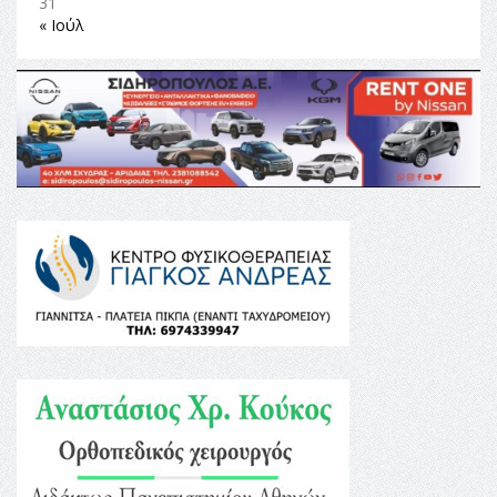
31
« Ιούλ