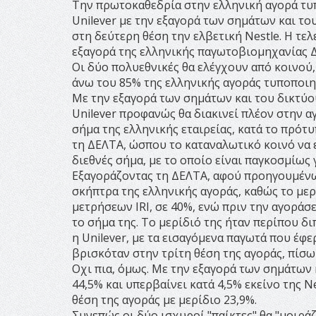
Την πρωτοκαθεδρία στην ελληνική αγορά τυ
Unilever με την εξαγορά των σημάτων και τ
στη δεύτερη θέση την ελβετική Nestle. Η τελ
εξαγορά της ελληνικής παγωτοβιομηχανίας 
Οι δύο πολυεθνικές θα ελέγχουν από κοινού,
άνω του 85% της ελληνικής αγοράς τυποποιημ
Με την εξαγορά των σημάτων και του δικτύο
Unilever προφανώς θα διακινεί πλέον στην α
σήμα της ελληνικής εταιρείας, κατά το πρό
τη ΔΕΛΤΑ, ώσπου το καταναλωτικό κοινό να ε
διεθνές σήμα, με το οποίο είναι παγκοσμίως
Εξαγοράζοντας τη ΔΕΛΤΑ, αφού προηγουμένως
σκήπτρα της ελληνικής αγοράς, καθώς το μερ
μετρήσεων IRI, σε 40%, ενώ πριν την αγοράσ
το σήμα της. Το μερίδιό της ήταν περίπου δι
η Unilever, με τα εισαγόμενα παγωτά που έφερ
βρισκόταν στην τρίτη θέση της αγοράς, πίσω 
Οχι πια, όμως. Με την εξαγορά των σημάτων κ
44,5% και υπερβαίνει κατά 4,5% εκείνο της 
θέση της αγοράς με μερίδιο 23,9%.
Συνεπώς οι δύο ισχυροί "παίκτες" θα "μοιράζ