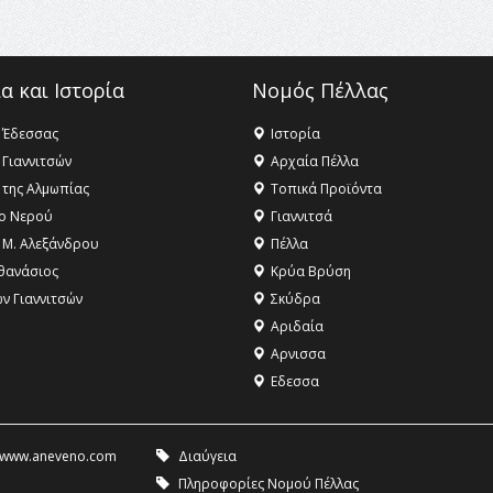
α και Ιστορία
Νομός Πέλλας
 Έδεσσας
Ιστορία
 Γιαννιτσών
Αρχαία Πέλλα
 της Αλμωπίας
Τοπικά Προϊόντα
ο Νερού
Γιαννιτσά
 Μ. Αλεξάνδρου
Πέλλα
θανάσιος
Κρύα Βρύση
ων Γιαννιτσών
Σκύδρα
Αριδαία
Aρνισσα
Eδεσσα
www.aneveno.com
Διαύγεια
Πληροφορίες Νομού Πέλλας