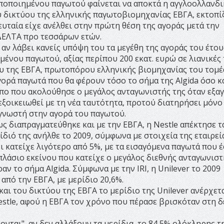
ποποιημένου παγωτού φαίνεται να αποκτά η αγγλοολλανδι
ου δικτύου της ελληνικής παγωτοβιομηχανίας ΕΒΓΑ, εκτοπί
ευταία είχε ανέλθει στην πρώτη θέση της αγοράς μετά την
ΔΕΛΤΑ προ τεσσάρων ετών.
 αν λάβει κανείς υπόψη του τα μεγέθη της αγοράς του έτου
ένου παγωτού, αξίας περίπου 200 εκατ. ευρώ σε λιανικές 
υ της ΕΒΓΑ, πρωτοπόρου ελληνικής βιομηχανίας του τομέα
γορά παγωτά που θα φέρουν τόσο το σήμα της Algida όσο κ
τυπο που ακολούθησε ο μεγάλος ανταγωνιστής της όταν εξα
ξοικειωθεί με τη νέα ταυτότητα, προτού διατηρήσει μόνο
 γνωστή στην αγορά του παγωτού.
 διαπραγματεύθηκε και με την ΕΒΓΑ, η Nestle απέκτησε τ
ίδιό της ανήλθε το 2009, σύμφωνα με στοιχεία της εταιρεί
ει κατείχε λιγότερο από 5%, με τα εισαγόμενα παγωτά που 
πλάσιο εκείνου που κατείχε ο μεγάλος διεθνής ανταγωνιστ
αν το σήμα Algida. Σύμφωνα με την IRI, η Unilever το 2009
από την ΕΒΓΑ, με μερίδιο 20,6%.
αι του δικτύου της ΕΒΓΑ το μερίδιο της Unilever ανέρχετα
Nestle, αφού η ΕΒΓΑ τον χρόνο που πέρασε βρισκόταν στη 
ονται", αν δεν αλλάξουν τα μερίδια, το 84,5% ολόκληρης τ