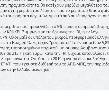
την πραγματικότητα, θα κατέχουν μερίδιο μεγαλύτερο το
, αν όχι η μερίδα του λέοντος, από το μερίδιο 5% που φαί
ικά τους σήματα παγωτών. Αρκετά από αυτά παράγονται από
με μερίδιο που προσεγγίζει το 5%, είναι η σερραϊκή βιομη
 ΚΡΙ-ΚΡΙ. Σύμφωνα με τις έρευνες της IRI, η εν λόγω
,7%. Ολοι μαζί οι υπόλοιποι, μικροί, περιφερειακοί Ελλην
ως το Haagen Dazs, είχαν "μοιραστεί" το εναπομείναν 5,8
ής αγοράς τυποποιημένου παγωτού, μη συμπεριλαμβανομένου
9 σε 213,1 εκατ. ευρώ, κατά την IRI. Είχαμε καταναλώσει τ
ατ. λίτρα παγωτού. Ωστόσο, το 2010 η αγορά δεν ακολούθησε
.ΣΤΑΤ., που έχει στη διάθεσή του το ΑΠΕ-ΜΠΕ, την περίοδ
τών στην Ελλάδα μειώθηκε