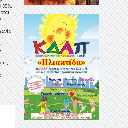
υ 85%,
νεται
 τις
χανία
ες
%.
ότε,
ο