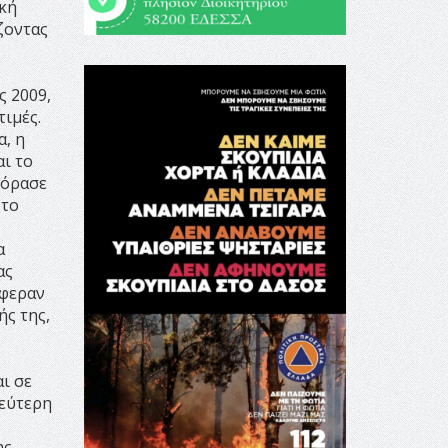
κή
ζοντας
ς 2009,
τιμές.
, η
αι το
γόρασε
 το
α
ας
έφεραν
ής της,
ι σε
δεύτερη
ης