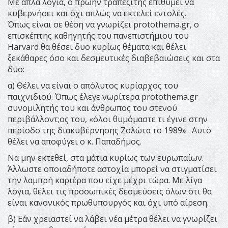
Με απλά λόγια, ο πρώην τραπεζίτης επιθυμεί να
κυβερνήσει και όχι απλώς να εκτελεί εντολές.
Όπως είναι σε θέση να γνωρίζει protothema.gr, ο
επισκέπτης καθηγητής του πανεπιστήμιου του
Harvard θα θέσει δυο κυρίως θέματα και θέλει
ξεκάθαρες όσο και δεσμευτικές διαβεβαιώσεις και στα
δυο:
α) Θέλει να είναι ο απόλυτος κυρίαρχος του
παιχνιδιού. Όπως έλεγε νωρίτερα protothema.gr
συνομιλητής του και άνθρωπος του στενού
περιβάλλοντ;oς του, «όλοι θυμόμαστε τι έγινε στην
περίοδο της διακυβέρνησης Ζολώτα το 1989» . Αυτό
θέλει να αποφύγει ο κ. Παπαδήμος.
Να μην εκτεθεί, στα μάτια κυρίως των ευρωπαίων.
Άλλωστε οποιαδήποτε αστοχία μπορεί να στιγματίσει
την λαμπρή καριέρα που είχε μέχρι τώρα. Με λίγα
λόγια, θέλει τις προσωπικές δεσμεύσεις όλων ότι θα
είναι κανονικός πρωθυπουργός και όχι υπό αίρεση.
β) Εάν χρειαστεί να λάβει νέα μέτρα θέλει να γνωρίζει