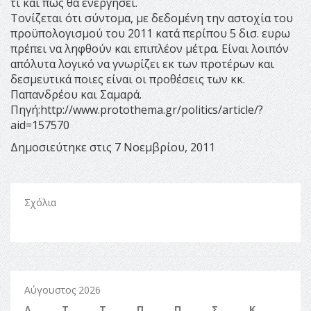
τί και πως θα ενεργήσει.
Τονίζεται ότι σύντομα, με δεδομένη την αστοχία του
προϋπολογισμού του 2011 κατά περίπου 5 δισ. ευρω
πρέπει να ληφθούν και επιπλέον μέτρα. Είναι λοιπόν
απόλυτα λογικό να γνωρίζει εκ των προτέρων και
δεσμευτικά ποιες είναι οι προθέσεις των κκ.
Παπανδρέου και Σαμαρά.
Πηγή:http://www.protothema.gr/politics/article/?
aid=157570
Δημοσιεύτηκε στις 7 Νοεμβρίου, 2011
Σχόλια
Αύγουστος 2026
Δ
Τ
Τ
Π
Π
Σ
Κ