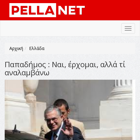
Toggl
navig
Αρχική
Ελλάδα
Παπαδήμος : Ναι, έρχομαι, αλλά τί
αναλαμβάνω