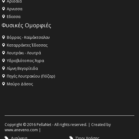
Αριδαία
Aρνισσα
Eδεσσα
Φυσικές Ομορφιές
Βόρρας - Καϊμάκτσαλαν
Καταρράκτες Έδεσσας
Λουτράκι - Λουτρά
Υδροβιότοπος Άγρα
Λίμνη Βεγορίτιδα
Πηγές Λουτρακίου (Πόζαρ)
Μαύρο Δάσος
Copyright © 2016 PellaNet - All rights reserved. | Created by
www.aneveno.com
|
Διαύγεια
Όροι Χρήσης