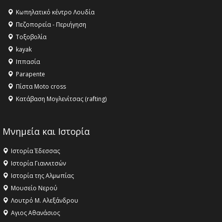
16:27 -
Όλυμπος: Εντάχθηκε στον Κατάλογο Παγκόσμιας
Κληρονομιάς της UNESCO – Ομόφωνη η απόφαση Ο
Κωπηλατικό κέντρο Λουδία
Όλυμπος αναγνωρίστηκε ως φυσικό και πολιτιστικό
Πεζοπορεία - Περιήγηση
αγαθό εξέχουσας οικουμενικής αξίας για την
Τοξοβολία
ανθρωπότητα
kayak
16:18 -
ΕΝΟΡΙΑΚΕΣ ΚΑΛΟΚΑΙΡΙΝΕΣ ΔΡΑΣΕΙΣ ΓΙΑ ΠΑΙΔΙΑ
Ιππασία
ΣΤΗΝ ΕΔΕΣΣΑ
Parapente
Πίστα Moto cross
Κατάβαση Μογλενίτσας (rafting)
Μνημεία και Ιστορία
Ιστορία Έδεσσας
Ιστορία Γιαννιτσών
Ιστορία της Αλμωπίας
Μουσείο Νερού
Λουτρό Μ. Αλεξάνδρου
Αγιος Αθανάσιος