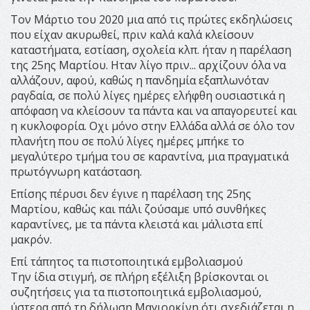
Τον Μάρτιο του 2020 μια από τις πρώτες εκδηλώσεις
που είχαν ακυρωθεί, πριν καλά καλά κλείσουν
καταστήματα, εστίαση, σχολεία κλπ. ήταν η παρέλαση
της 25ης Μαρτίου. Ηταν λίγο πριν... αρχίζουν όλα να
αλλάζουν, αφού, καθώς η πανδημία εξαπλωνόταν
ραγδαία, σε πολύ λίγες ημέρες ελήφθη ουσιαστικά η
απόφαση να κλείσουν τα πάντα και να απαγορευτεί και
η κυκλοφορία. Οχι μόνο στην Ελλάδα αλλά σε όλο τον
πλανήτη που σε πολύ λίγες ημέρες μπήκε το
μεγαλύτερο τμήμα του σε καραντίνα, μια πραγματικά
πρωτόγνωρη κατάσταση.
Επίσης πέρυσι δεν έγινε η παρέλαση της 25ης
Μαρτίου, καθώς και πάλι ζούσαμε υπό συνθήκες
καραντίνες, με τα πάντα κλειστά και μάλιστα επί
μακρόν.
Επί τάπητος τα πιστοποιητικά εμβολιασμού
Την ίδια στιγμή, σε πλήρη εξέλιξη βρίσκονται οι
συζητήσεις για τα πιστοποιητικά εμβολιασμού,
ύστερα από τη δήλωση Μαγιορκίνη ότι σχεδιάζεται η