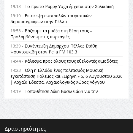
19:13 -
Το πρώτο Puppy Yoga έρχεται στην Χαλκιδική!
19:10 -
Επίσκεψη αυστραλών τουριστικών
δημοσιογράφων στην Πέλλα
18:56 -
Βάζουμε τα μπάζα στη θέση τους –
Προλαμβάνουμε τις πυρκαγιές
13:39 -
Συνέντευξη Δημάρχου Πέλλας Στάθη
Φουντουκίδη στον Pella FM 103,3
14:44 -
Κάλεσμα προς όλους τους εθελοντές αιμοδότες
14:23 -
Όλη η Ελλάδα ένας πολιτισμός Μουσική
εγκατάσταση Πόλεμος και «Ειρήνη;» 5, 6 Αυγούστου 2026
| Αρχαία Έδεσσα, Αρχαιολογικός Χώρος Λόγγου
14:19 -
Τοποθέτηση Λάκη Βασιλειάδη για την
Αναθεώρηση του Συντάγματος: «Σε τέτοιες κορυφαίες
θεσμικές διαδικασίες υπάρχει μόνο η ευθύνη απέναντι
στις επόμενες γενιές»
16:35 -
Το πρόγραμμα του ΠΑΟΚ στον δεύτερο γύρο του
Champions League!
Δραστηριότητες