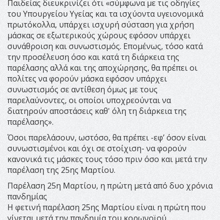
Παιδείας διευκρινίζει ότι «σύμφωνα με τις οδηγίες
του Υπουργείου Υγείας και τα ισχύοντα υγειονομικά
πρωτόκολλα, υπάρχει ισχυρή σύσταση για χρήση
μάσκας σε εξωτερικούς χώρους εφόσον υπάρχει
συνάθροιση και συνωστισμός. Επομένως, τόσο κατά
την προσέλευση όσο και κατά τη διάρκεια της
παρέλασης αλλά και της αποχώρησης, θα πρέπει οι
πολίτες να φορούν μάσκα εφόσον υπάρχει
συνωστισμός σε αντίθεση όμως με τους
παρελαύνοντες, οι οποίοι υποχρεούνται να
διατηρούν αποστάσεις καθ' όλη τη διάρκεια της
παρέλασης».
Όσοι παρελάσουν, ωστόσο, θα πρέπει -εφ’ όσον είναι
συνωστισμένοι και όχι σε στοίχιση- να φορούν
κανονικά τις μάσκες τους τόσο πριν όσο και μετά την
παρέλαση της 25ης Μαρτίου.
Παρέλαση 25η Μαρτίου, η πρώτη μετά από δυο χρόνια
πανδημίας
Η φετινή παρέλαση 25ης Μαρτίου είναι η πρώτη που
γίνεται μετά την πανδημία του κορωνοϊού.