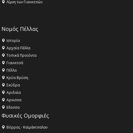
Λίμνη των Γιαννιτσών
Νομός Πέλλας
Ιστορία
Αρχαία Πέλλα
Τοπικά Προϊόντα
Γιαννιτσά
Πέλλα
Κρύα Βρύση
Σκύδρα
Αριδαία
Aρνισσα
Eδεσσα
Φυσικές Ομορφιές
Βόρρας - Καϊμάκτσαλαν