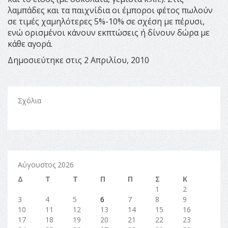
λαμπάδες και τα παιχνίδια οι έμποροι φέτος πωλούν
σε τιμές χαμηλότερες 5%-10% σε σχέση με πέρυσι,
ενώ ορισμένοι κάνουν εκπτώσεις ή δίνουν δώρα με
κάθε αγορά.
Δημοσιεύτηκε στις 2 Απριλίου, 2010
Σχόλια
Αύγουστος 2026
Δ
Τ
Τ
Π
Π
Σ
Κ
1
2
3
4
5
6
7
8
9
10
11
12
13
14
15
16
17
18
19
20
21
22
23