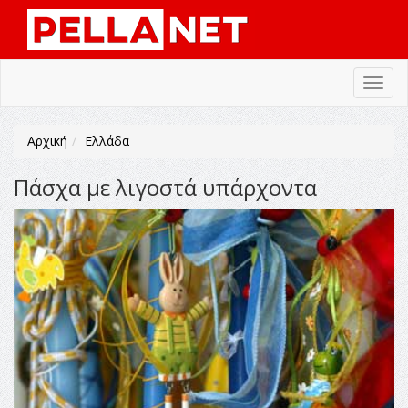
Toggl
navig
Αρχική
Ελλάδα
Πάσχα με λιγοστά υπάρχοντα