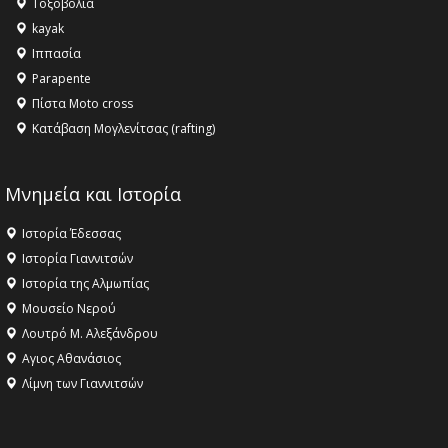
Τοξοβολία
kayak
Ιππασία
Parapente
Πίστα Moto cross
Κατάβαση Μογλενίτσας (rafting)
Μνημεία και Ιστορία
Ιστορία Έδεσσας
Ιστορία Γιαννιτσών
Ιστορία της Αλμωπίας
Μουσείο Νερού
Λουτρό Μ. Αλεξάνδρου
Αγιος Αθανάσιος
Λίμνη των Γιαννιτσών