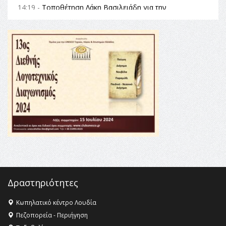
14:19 -
Τοποθέτηση Λάκη Βασιλειάδη για την
Αναθεώρηση του Συντάγματος: «Σε τέτοιες κορυφαίες
θεσμικές διαδικασίες υπάρχει μόνο η ευθύνη απέναντι
στις επόμενες γενιές»
16:35 -
Το πρόγραμμα του ΠΑΟΚ στον δεύτερο γύρο του
Champions League!
16:27 -
Όλυμπος: Εντάχθηκε στον Κατάλογο Παγκόσμιας
Κληρονομιάς της UNESCO – Ομόφωνη η απόφαση Ο
Όλυμπος αναγνωρίστηκε ως φυσικό και πολιτιστικό
αγαθό εξέχουσας οικουμενικής αξίας για την
ανθρωπότητα
16:18 -
ΕΝΟΡΙΑΚΕΣ ΚΑΛΟΚΑΙΡΙΝΕΣ ΔΡΑΣΕΙΣ ΓΙΑ ΠΑΙΔΙΑ
ΣΤΗΝ ΕΔΕΣΣΑ
Δραστηριότητες
Κωπηλατικό κέντρο Λουδία
Πεζοπορεία - Περιήγηση