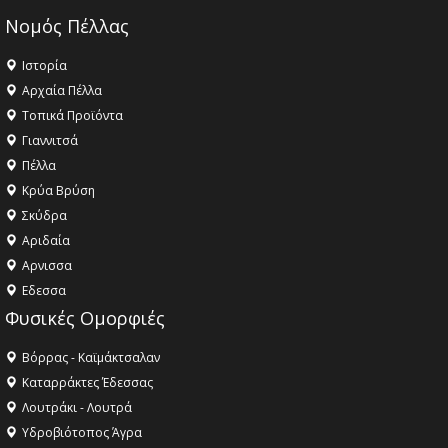
Νομός Πέλλας
Ιστορία
Αρχαία Πέλλα
Τοπικά Προϊόντα
Γιαννιτσά
Πέλλα
Κρύα Βρύση
Σκύδρα
Αριδαία
Aρνισσα
Eδεσσα
Φυσικές Ομορφιές
Βόρρας - Καϊμάκτσαλαν
Καταρράκτες Έδεσσας
Λουτράκι - Λουτρά
Υδροβιότοπος Άγρα