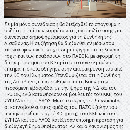
Σε μία μόνο συνεδρίαση θα διεξαχθεί το απόγευμα η
συζήτηση επί των κομμάτων της αντιπολίτευσης για
διενέργεια δημοψηφίσματος για τη Συνθήκη της
Λισαβόνας. Η συζήτηση θα διεξαχθεί εν μέσω του
«πονοκέφαλου» που έχει δημιουργήσει το ιρλανδικό
«όχι» και των κραδασμών στο ΠΑΣΟΚ, με αφορμή τη
διαφοροποίηση του Κ.Σημίτη στο συγκεκριμένο
ζήτημα, η οποία οδήγησε στην απομάκρυνση του από
την ΚΟ του Κινήματος. Υπενθυμίζεται ότι η Συνθήκη
της Λισαβόνας επικυρώθηκε από τη Βουλή την
περασμένη εβδομάδα, με την ψήφο της ΝΔ και του
ΠΑΣΟΚ, ενώ καταψήφισαν οι βουλευτές του ΚΚΕ, του
ΣΥΡΙΖΑ και του ΛΑΟΣ. Μετά το πέρας της διαδικασίας,
οι κοινοβουλευτικές ομάδες του ΠΑΣΟΚ (πλην του
πρώην πρωθυπουργού Κ.Σημίτη), του ΚΚΕ και του
ΣΥΡΙΖΑ και του ΛΑΟΣ κατέθεσαν επίσημη πρόταση για
διεξαγωγή δημοψηφίσματος. Αν και ο Κανονισμός της