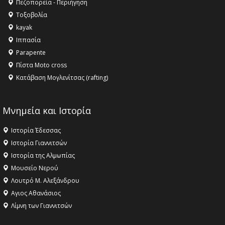
Πεζοπορεία - Περιήγηση
αγαθό εξέχουσας οικουμενικής αξίας για την
Τοξοβολία
ανθρωπότητα
kayak
16:18 -
ΕΝΟΡΙΑΚΕΣ ΚΑΛΟΚΑΙΡΙΝΕΣ ΔΡΑΣΕΙΣ ΓΙΑ ΠΑΙΔΙΑ
Ιππασία
ΣΤΗΝ ΕΔΕΣΣΑ
Parapente
Πίστα Moto cross
Κατάβαση Μογλενίτσας (rafting)
Μνημεία και Ιστορία
Ιστορία Έδεσσας
Ιστορία Γιαννιτσών
Ιστορία της Αλμωπίας
Μουσείο Νερού
Λουτρό Μ. Αλεξάνδρου
Αγιος Αθανάσιος
Λίμνη των Γιαννιτσών