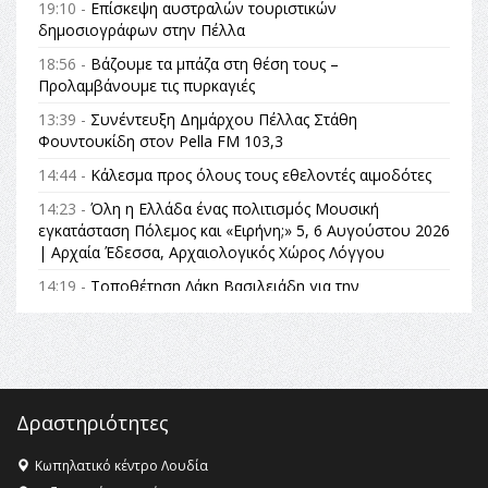
19:10 -
Επίσκεψη αυστραλών τουριστικών
δημοσιογράφων στην Πέλλα
18:56 -
Βάζουμε τα μπάζα στη θέση τους –
Προλαμβάνουμε τις πυρκαγιές
13:39 -
Συνέντευξη Δημάρχου Πέλλας Στάθη
Φουντουκίδη στον Pella FM 103,3
14:44 -
Κάλεσμα προς όλους τους εθελοντές αιμοδότες
14:23 -
Όλη η Ελλάδα ένας πολιτισμός Μουσική
εγκατάσταση Πόλεμος και «Ειρήνη;» 5, 6 Αυγούστου 2026
| Αρχαία Έδεσσα, Αρχαιολογικός Χώρος Λόγγου
14:19 -
Τοποθέτηση Λάκη Βασιλειάδη για την
Αναθεώρηση του Συντάγματος: «Σε τέτοιες κορυφαίες
θεσμικές διαδικασίες υπάρχει μόνο η ευθύνη απέναντι
στις επόμενες γενιές»
16:35 -
Το πρόγραμμα του ΠΑΟΚ στον δεύτερο γύρο του
Champions League!
Δραστηριότητες
16:27 -
Όλυμπος: Εντάχθηκε στον Κατάλογο Παγκόσμιας
Κληρονομιάς της UNESCO – Ομόφωνη η απόφαση Ο
Κωπηλατικό κέντρο Λουδία
Όλυμπος αναγνωρίστηκε ως φυσικό και πολιτιστικό