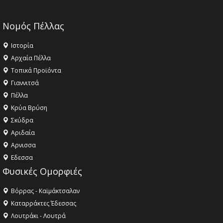
Νομός Πέλλας
Ιστορία
Αρχαία Πέλλα
Τοπικά Προϊόντα
Γιαννιτσά
Πέλλα
Κρύα Βρύση
Σκύδρα
Αριδαία
Aρνισσα
Eδεσσα
Φυσικές Ομορφιές
Βόρρας - Καϊμάκτσαλαν
Καταρράκτες Έδεσσας
Λουτράκι - Λουτρά