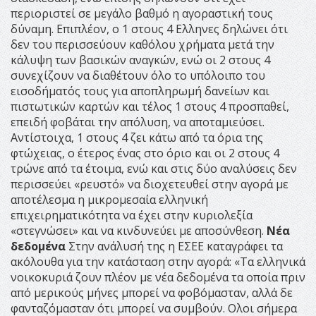
περιοριστεί σε μεγάλο βαθμό η αγοραστική τους
δύναμη. Επιπλέον, ο 1 στους 4 Ελληνες δηλώνει ότι
δεν του περισσεύουν καθόλου χρήματα μετά την
κάλυψη των βασικών αναγκών, ενώ οι 2 στους 4
συνεχίζουν να διαθέτουν όλο το υπόλοιπο του
εισοδήματός τους για αποπληρωμή δανείων και
πιστωτικών καρτών και τέλος 1 στους 4 προσπαθεί,
επειδή φοβάται την απόλυση, να αποταμιεύσει.
Αντίστοιχα, 1 στους 4 ζει κάτω από τα όρια της
φτώχειας, ο έτερος ένας στο όριο και οι 2 στους 4
τρώνε από τα έτοιμα, ενώ και στις δύο αναλύσεις δεν
περισσεύει «ρευστό» να διοχετευθεί στην αγορά με
αποτέλεσμα η μικρομεσαία ελληνική
επιχειρηματικότητα να έχει στην κυριολεξία
«στεγνώσει» και να κινδυνεύει με αποσύνθεση.
Νέα
δεδομένα
Στην ανάλυσή της η ΕΣΕΕ καταγράφει τα
ακόλουθα για την κατάσταση στην αγορά: «Τα ελληνικά
νοικοκυριά ζουν πλέον με νέα δεδομένα τα οποία πριν
από μερικούς μήνες μπορεί να φοβόμασταν, αλλά δε
φανταζόμασταν ότι μπορεί να συμβούν. Ολοι σήμερα