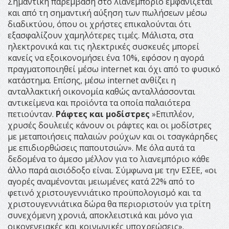
Σημαντική παρέμβαση στο λιανεμπόριο εμφανίζεται
και από τη σημαντική αύξηση των πωλήσεων μέσω
διαδικτύου, όπου οι χρήστες επικαλούνται ότι
εξασφαλίζουν χαμηλότερες τιμές. Μάλιστα, στα
ηλεκτρονικά και τις ηλεκτρικές συσκευές μπορεί
κανείς να εξοικονομήσει ένα 10%, εφόσον η αγορά
πραγματοποιηθεί μέσω internet και όχι από το φυσικό
κατάστημα. Επίσης, μέσω internet ανθίζει η
ανταλλακτική οικονομία καθώς ανταλλάσσονται
αντικείμενα και προϊόντα τα οποία παλαιότερα
πετιούνταν.
Ράφτες και μοδίστρες
»Επιπλέον,
χρυσές δουλειές κάνουν οι ράφτες και οι μοδίστρες
με μεταποιήσεις παλαιών ρούχων και οι τσαγκάρηδες
με επιδιορθώσεις παπουτσιών». Με όλα αυτά τα
δεδομένα το άμεσο μέλλον για το λιανεμπόριο κάθε
άλλο παρά αισιόδοξο είναι. Σύμφωνα με την ΕΣΕΕ, «οι
αγορές αναμένονται μειωμένες κατά 22% από το
φετινό χριστουγεννιάτικο προϋπολογισμό και τα
χριστουγεννιάτικα δώρα θα περιοριστούν για τρίτη
συνεχόμενη χρονιά, αποκλειστικά και μόνο για
οικογενειακές και κοινωνικές υποχρεώσεις».