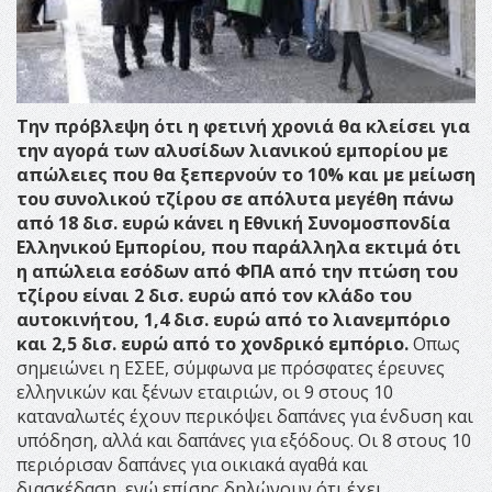
Την πρόβλεψη ότι η φετινή χρονιά θα κλείσει για
την αγορά των αλυσίδων λιανικού εμπορίου με
απώλειες που θα ξεπερνούν το 10% και με μείωση
του συνολικού τζίρου σε απόλυτα μεγέθη πάνω
από 18 δισ. ευρώ κάνει η Εθνική Συνομοσπονδία
Ελληνικού Εμπορίου, που παράλληλα εκτιμά ότι
η απώλεια εσόδων από ΦΠΑ από την πτώση του
τζίρου είναι 2 δισ. ευρώ από τον κλάδο του
αυτοκινήτου, 1,4 δισ. ευρώ από το λιανεμπόριο
και 2,5 δισ. ευρώ από το χονδρικό εμπόριο.
Οπως
σημειώνει η ΕΣΕΕ, σύμφωνα με πρόσφατες έρευνες
ελληνικών και ξένων εταιριών, οι 9 στους 10
καταναλωτές έχουν περικόψει δαπάνες για ένδυση και
υπόδηση, αλλά και δαπάνες για εξόδους. Οι 8 στους 10
περιόρισαν δαπάνες για οικιακά αγαθά και
διασκέδαση, ενώ επίσης δηλώνουν ότι έχει