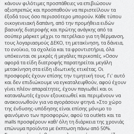
κάνουν φιλότιμες προσπάθειες να επιβιώσουν
αξιοπρεπώς και προσπαθούν να περιστείλουν τα
έξοδά τους όσο περισσότερο μπορούν. Κάθε τύπου
οικογενειακή δαπάνη, από την προμήθεια ειδών
βασικής διατροφής και πρώτης ανάγκης από τα
σούπερ μάρκετ μέχρι το πετρέλαιο για τη θέρμανση,
τους λογαριασμούς ΔΕΚΟ, τη μετακίνηση, τα δάνεια,
το ενοίκιο, τα σχολεία και τα φροντιστήρια, όλα
υπόκεινται σε μικρές ή μεγάλες περικοπές. »Οσον
αφορά τα είδη διατροφής παρατηρείται μεγάλη
μετακίνηση στα είδη ιδιωτικής ετικέτας. Οι
προσφορές έχουν επίσης την τιμητική τους. Γι' αυτό
και δεν επιδιώκουμε να εγκαταλειφθούν, αφού έχουν
γίνει πλέον απαραίτητες, έχουν παγιωθεί και οι
καταναλωτές έχουν εξοικειωθεί και περιμένουν να
ανακοινωθούν για να αγοράσουν φτηνά. »Στο χώρο
της ένδυσης-υπόδησης είναι επίσης μόνιμο το
φαινόμενο των προσφορών, αφού τα outlets και τα
malls προσφέρουν καθ/ όλη τη διάρκεια της χρονιάς
επώνυμα προϊόντα με έκπτωση πάνω από 50%.