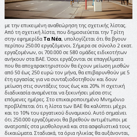
µε την επικειμένη αναθεώρηση της σχετικής λίστας.
Από τη σχετική λίστα, που δημοσιεύεται την Τρίτη
στην εφημερίδα
Τα Νέα
, υπολογίζεται ότι θα βγουν
περίπου 250.00 εργαζόμενοι. Σήµερα σε σύνολο 2 εκατ.
εργαζοµένων, οι 700.000 σε 580 οµάδες ειδικοτήτων
ανήκουν στα BAE. Όσοι εργάζονται σε επαγγέλµατα
που θα αποχαρακτηριστούν θα έχουν µείωση µισθών
από 50 έως 250 ευρώ τον µήνα, θα επιβαρυνθούν µε 5
έτη εργασίας για να συνταξιοδοτηθούν και δουν
µείωση στις συντάξεις τους έως και 20%. Η σχετική
διαδικασία αναμένεται να ξεκινήσει μέσα στις
επόμενες ηµέρες. Στο επικαιροποιημένο Μνηµόνιο
προβλέπεται ότι η λίστα των ΒΑΕ θα καλύπτει µέχρι
και το 10% του εργατικού δυναµικού. Αυτό σηµαίνει
ότι 250.000 εργαζόμενοι θα βρεθούν αντιµέτωποι µε
ανατροπές στα µισθολογικά και στα ασφαλιστικά τους
δικαιώµατα. Σταδιακά, τα όρια ηλικίας θα αυξάνονται,