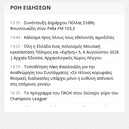
ΡΟΉ ΕΙΔΉΣΕΩΝ
13:39 -
Συνέντευξη Δημάρχου Πέλλας Στάθη
Φουντουκίδη στον Pella FM 103,3
14:44 -
Κάλεσμα προς όλους τους εθελοντές αιμοδότες
14:23 -
Όλη η Ελλάδα ένας πολιτισμός Μουσική
εγκατάσταση Πόλεμος και «Ειρήνη;» 5, 6 Αυγούστου 2026
| Αρχαία Έδεσσα, Αρχαιολογικός Χώρος Λόγγου
14:19 -
Τοποθέτηση Λάκη Βασιλειάδη για την
Αναθεώρηση του Συντάγματος: «Σε τέτοιες κορυφαίες
θεσμικές διαδικασίες υπάρχει μόνο η ευθύνη απέναντι
στις επόμενες γενιές»
16:35 -
Το πρόγραμμα του ΠΑΟΚ στον δεύτερο γύρο του
Champions League!
16:27 -
Όλυμπος: Εντάχθηκε στον Κατάλογο Παγκόσμιας
Κληρονομιάς της UNESCO – Ομόφωνη η απόφαση Ο
Όλυμπος αναγνωρίστηκε ως φυσικό και πολιτιστικό
αγαθό εξέχουσας οικουμενικής αξίας για την