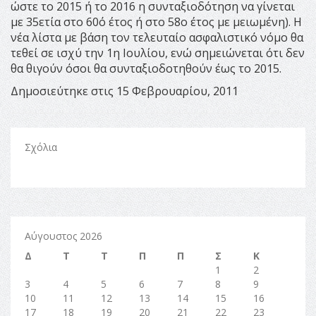
ώστε το 2015 ή το 2016 η συνταξιοδότηση να γίνεται
µε 35ετία στο 60ό έτος ή στο 58ο έτος µε µειωµένη). Η
νέα λίστα µε βάση τον τελευταίο ασφαλιστικό νόµο θα
τεθεί σε ισχύ την 1η Ιουλίου, ενώ σημειώνεται ότι δεν
θα θιγούν όσοι θα συνταξιοδοτηθούν έως το 2015.
Δημοσιεύτηκε στις 15 Φεβρουαρίου, 2011
Σχόλια
Αύγουστος 2026
Δ
Τ
Τ
Π
Π
Σ
Κ
1
2
3
4
5
6
7
8
9
10
11
12
13
14
15
16
17
18
19
20
21
22
23