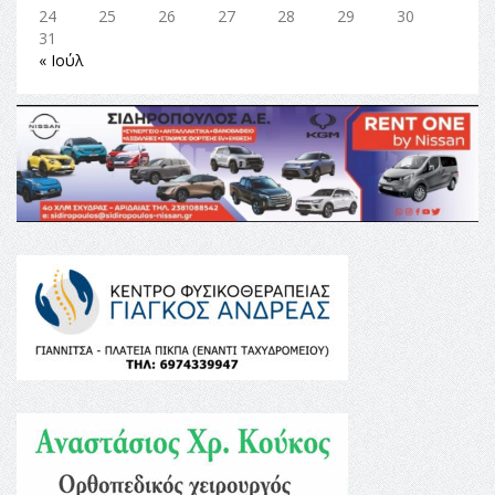
24
25
26
27
28
29
30
31
« Ιούλ