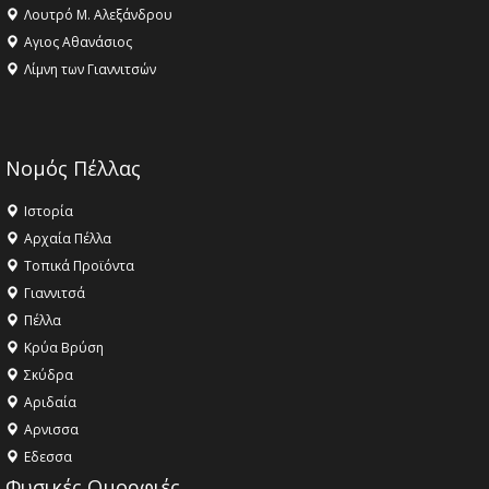
Λουτρό Μ. Αλεξάνδρου
Αγιος Αθανάσιος
Λίμνη των Γιαννιτσών
Νομός Πέλλας
Ιστορία
Αρχαία Πέλλα
Τοπικά Προϊόντα
Γιαννιτσά
Πέλλα
Κρύα Βρύση
Σκύδρα
Αριδαία
Aρνισσα
Eδεσσα
Φυσικές Ομορφιές