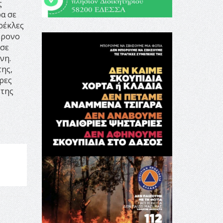
ς
ρα σε
ρέκλες
χρονο
 σε
νη.
της,
ρες
 της