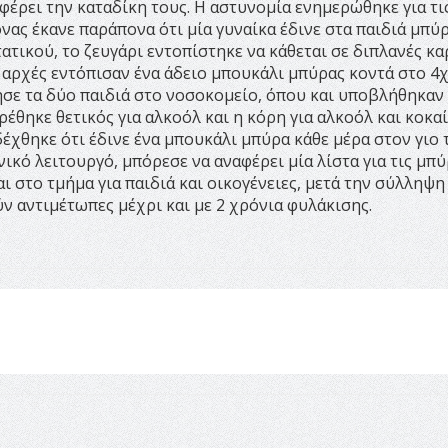
ταφέρει την καταδίκη τους. Η αστυνομία ενημερώθηκε για τι
νας έκανε παράπονα ότι μία γυναίκα έδινε στα παιδιά μπύ
ατικού, το ζευγάρι εντοπίστηκε να κάθεται σε διπλανές κα
Οι αρχές εντόπισαν ένα άδειο μπουκάλι μπύρας κοντά στο 4
ησε τα δύο παιδιά στο νοσοκομείο, όπου και υποβλήθηκαν
ρέθηκε θετικός για αλκοόλ και η κόρη για αλκοόλ και κοκαί
έχθηκε ότι έδινε ένα μπουκάλι μπύρα κάθε μέρα στον γιο 
ικό λειτουργό, μπόρεσε να αναφέρει μία λίστα για τις μπύ
ι στο τμήμα για παιδιά και οικογένειες, μετά την σύλληψη
ύν αντιμέτωπες μέχρι και με 2 χρόνια φυλάκισης.