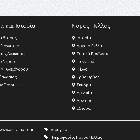
α και Ιστορία
Νομός Πέλλας
 Έδεσσας
Ιστορία
 Γιαννιτσών
Αρχαία Πέλλα
 της Αλμωπίας
Τοπικά Προϊόντα
ο Νερού
Γιαννιτσά
 Μ. Αλεξάνδρου
Πέλλα
θανάσιος
Κρύα Βρύση
ων Γιαννιτσών
Σκύδρα
Αριδαία
Aρνισσα
Eδεσσα
www.aneveno.com
Διαύγεια
Πληροφορίες Νομού Πέλλας