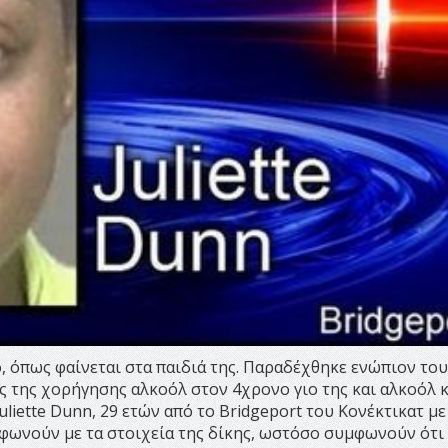
, όπως φαίνεται στα παιδιά της. Παραδέχθηκε ενώπιον του
ες της χορήγησης αλκοόλ στον 4χρονο γιο της και αλκοόλ κ
liette Dunn, 29 ετών από το Bridgeport του Κονέκτικατ με
υμφωνούν με τα στοιχεία της δίκης, ωστόσο συμφωνούν ότι