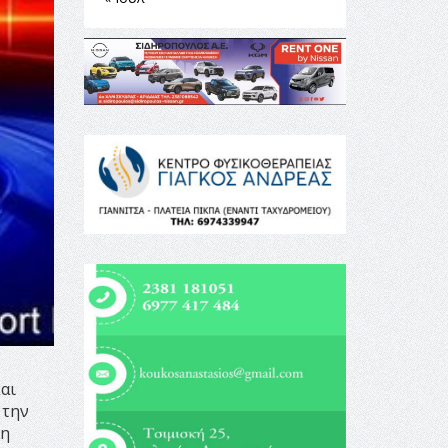
αι
 την
 η