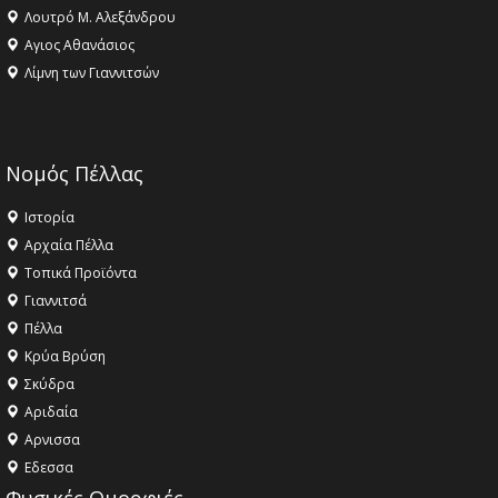
Λουτρό Μ. Αλεξάνδρου
Αγιος Αθανάσιος
Λίμνη των Γιαννιτσών
Νομός Πέλλας
Ιστορία
Αρχαία Πέλλα
Τοπικά Προϊόντα
Γιαννιτσά
Πέλλα
Κρύα Βρύση
Σκύδρα
Αριδαία
Aρνισσα
Eδεσσα