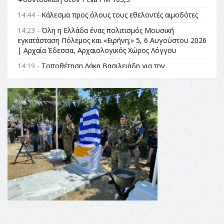
14:44 -
Κάλεσμα προς όλους τους εθελοντές αιμοδότες
14:23 -
Όλη η Ελλάδα ένας πολιτισμός Μουσική
εγκατάσταση Πόλεμος και «Ειρήνη;» 5, 6 Αυγούστου 2026
| Αρχαία Έδεσσα, Αρχαιολογικός Χώρος Λόγγου
14:19 -
Τοποθέτηση Λάκη Βασιλειάδη για την
Αναθεώρηση του Συντάγματος: «Σε τέτοιες κορυφαίες
θεσμικές διαδικασίες υπάρχει μόνο η ευθύνη απέναντι
στις επόμενες γενιές»
16:35 -
Το πρόγραμμα του ΠΑΟΚ στον δεύτερο γύρο του
Champions League!
16:27 -
Όλυμπος: Εντάχθηκε στον Κατάλογο Παγκόσμιας
Κληρονομιάς της UNESCO – Ομόφωνη η απόφαση Ο
Όλυμπος αναγνωρίστηκε ως φυσικό και πολιτιστικό
αγαθό εξέχουσας οικουμενικής αξίας για την
ανθρωπότητα
16:18 -
ΕΝΟΡΙΑΚΕΣ ΚΑΛΟΚΑΙΡΙΝΕΣ ΔΡΑΣΕΙΣ ΓΙΑ ΠΑΙΔΙΑ
ΣΤΗΝ ΕΔΕΣΣΑ