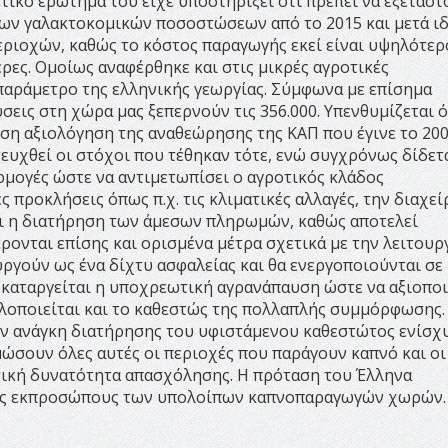
τικό ερώτημα του είχε υποστηρίξει ότι πρέπει να εξεταστ
των γαλακτοκομικών ποσοστώσεων από το 2015 και μετά ι
ριοχών, καθώς το κόστος παραγωγής εκεί είναι υψηλότερ
ερες. Ομοίως αναφέρθηκε και στις μικρές αγροτικές
παράμετρο της ελληνικής γεωργίας. Σύμφωνα με επίσημα
σεις στη χώρα μας ξεπερνούν τις 356.000. Υπενθυμίζεται ό
εση αξιολόγηση της αναθεώρησης της ΚΑΠ που έγινε το 200
τευχθεί οι στόχοι που τέθηκαν τότε, ενώ συγχρόνως δίδετ
ρμογές ώστε να αντιμετωπίσει ο αγροτικός κλάδος
 προκλήσεις όπως π.χ. τις κλιματικές αλλαγές, την διαχεί
ι η διατήρηση των άμεσων πληρωμών, καθώς αποτελεί
ρονται επίσης και ορισμένα μέτρα σχετικά με την λειτουρ
ργούν ως ένα δίχτυ ασφαλείας και θα ενεργοποιούνται σε
 καταργείται η υποχρεωτική αγρανάπαυση ώστε να αξιοποι
λοποιείται και το καθεστώς της πολλαπλής συμμόρφωσης. 
ην ανάγκη διατήρησης του υφιστάμενου καθεστώτος ενίσχ
μώσουν όλες αυτές οι περιοχές που παράγουν καπνό και οι
τική δυνατότητα απασχόλησης. H πρόταση του Έλληνα
ους εκπροσώπους των υπολοίπων καπνοπαραγωγών χωρών.