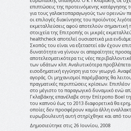
ευρωπαϊκής υπαίθρου. O κ. Γκλαβάκης σε σχε
επιπτώσεις της προτεινόμενης κατάργησης 
για τους γαλακτοπαραγωγούς των ορεινών πε
οι επιλογές διακίνησης του προϊόντος λιγότ
εκμεταλλεύσεις αφού αποτελούν σημαντική 
στοιχεία της Επιτροπής οι μικρές εκμεταλλεύ
healthcheck αποτελεί ουσιαστικά μια ενδιάμ
Σκοπός του είναι να εξεταστεί εάν έχουν επι
δυνατότητα να γίνουν οι απαραίτητες προσα
αποτελεσματικότερα τις νέες περιβαλλοντικές
των υδάτων κλπ. Αναλυτικότερα προβλέπετα
εισοδηματική εγγύηση για τον γεωργό. Αναφέ
αγοράς. Οι μηχανισμοί παρέμβασης θα λειτου
πραγματικές περιπτώσεις κρίσεων. Επιπλέον
στο μέγιστο το παραγωγικό δυναμικό ενώ απ
Γκλαβάκης επανέλαβε στην Επίτροπο Boel τ
του καπνού έως το 2013 διαφορετικά θα ερη
οποίες δεν προσφέρουν καμία άλλη εναλλακ
ευρωβουλευτή αυτή στηρίχθηκε και από τ
Δημοσιεύτηκε στις 26 Ιουνίου, 2008