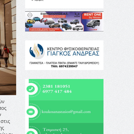
ών
πος
ν
 στις
ης