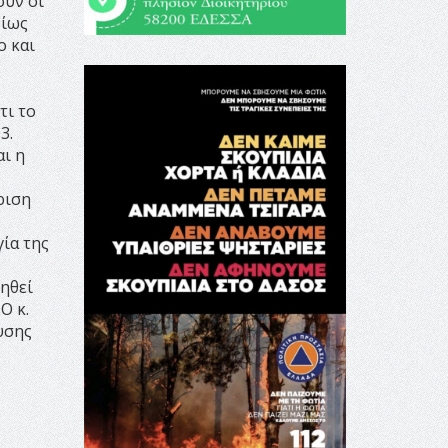
ούν οι
δίως
ο και
τι το
3.
αι η
ριση
γία της
ηθεί
O κ.
υσης