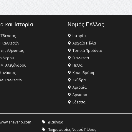
α και Ιστορία
Νομός Πέλλας
 Έδεσσας
Ιστορία
 Γιαννιτσών
Αρχαία Πέλλα
 της Αλμωπίας
Τοπικά Προϊόντα
ο Νερού
Γιαννιτσά
 Μ. Αλεξάνδρου
Πέλλα
θανάσιος
Κρύα Βρύση
ων Γιαννιτσών
Σκύδρα
Αριδαία
Aρνισσα
Eδεσσα
www.aneveno.com
Διαύγεια
Πληροφορίες Νομού Πέλλας