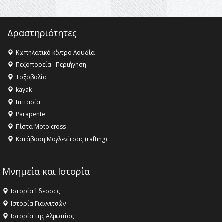
16:27 -
Όλυμπος: Εντάχθηκε στον Κατάλογο Παγκόσμιας
Κληρονομιάς της UNESCO – Ομόφωνη η απόφαση Ο
Δραστηριότητες
Όλυμπος αναγνωρίστηκε ως φυσικό και πολιτιστικό
αγαθό εξέχουσας οικουμενικής αξίας για την
ανθρωπότητα
Κωπηλατικό κέντρο Λουδία
Πεζοπορεία - Περιήγηση
16:18 -
ΕΝΟΡΙΑΚΕΣ ΚΑΛΟΚΑΙΡΙΝΕΣ ΔΡΑΣΕΙΣ ΓΙΑ ΠΑΙΔΙΑ
ΣΤΗΝ ΕΔΕΣΣΑ
Τοξοβολία
kayak
Ιππασία
Parapente
Πίστα Moto cross
Κατάβαση Μογλενίτσας (rafting)
Μνημεία και Ιστορία
Ιστορία Έδεσσας
Ιστορία Γιαννιτσών
Ιστορία της Αλμωπίας