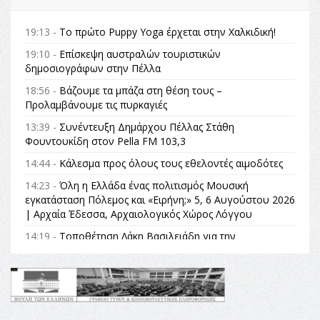
19:13 -
Το πρώτο Puppy Yoga έρχεται στην Χαλκιδική!
19:10 -
Επίσκεψη αυστραλών τουριστικών
δημοσιογράφων στην Πέλλα
18:56 -
Βάζουμε τα μπάζα στη θέση τους –
Προλαμβάνουμε τις πυρκαγιές
13:39 -
Συνέντευξη Δημάρχου Πέλλας Στάθη
Φουντουκίδη στον Pella FM 103,3
14:44 -
Κάλεσμα προς όλους τους εθελοντές αιμοδότες
14:23 -
Όλη η Ελλάδα ένας πολιτισμός Μουσική
εγκατάσταση Πόλεμος και «Ειρήνη;» 5, 6 Αυγούστου 2026
| Αρχαία Έδεσσα, Αρχαιολογικός Χώρος Λόγγου
14:19 -
Τοποθέτηση Λάκη Βασιλειάδη για την
Αναθεώρηση του Συντάγματος: «Σε τέτοιες κορυφαίες
θεσμικές διαδικασίες υπάρχει μόνο η ευθύνη απέναντι
στις επόμενες γενιές»
16:35 -
Το πρόγραμμα του ΠΑΟΚ στον δεύτερο γύρο του
Champions League!