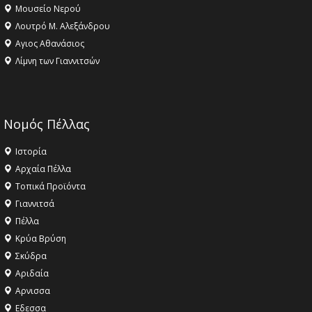
Μουσείο Νερού
Λουτρό Μ. Αλεξάνδρου
Αγιος Αθανάσιος
Λίμνη των Γιαννιτσών
Νομός Πέλλας
Ιστορία
Αρχαία Πέλλα
Τοπικά Προϊόντα
Γιαννιτσά
Πέλλα
Κρύα Βρύση
Σκύδρα
Αριδαία
Aρνισσα
Eδεσσα