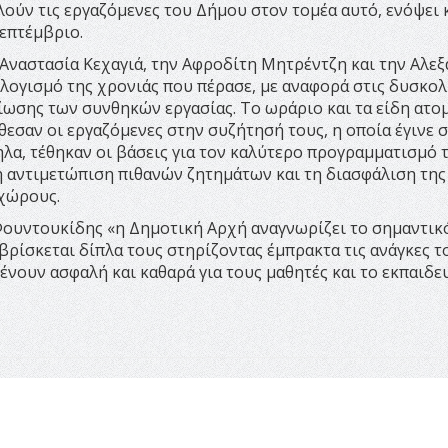
ούν τις εργαζόμενες του Δήμου στον τομέα αυτό, ενόψει κ
επτέμβριο.
Αναστασία Κεχαγιά, την Αφροδίτη Μητρέντζη και την Αλε
ογισμό της χρονιάς που πέρασε, με αναφορά στις δυσκολ
ίωσης των συνθηκών εργασίας. Το ωράριο και τα είδη ατο
θεσαν οι εργαζόμενες στην συζήτησή τους, η οποία έγινε σ
λα, τέθηκαν οι βάσεις για τον καλύτερο προγραμματισμό 
ρη αντιμετώπιση πιθανών ζητημάτων και τη διασφάλιση της
 χώρους.
Φουντουκίδης «η Δημοτική Αρχή αναγνωρίζει το σημαντικ
βρίσκεται δίπλα τους στηρίζοντας έμπρακτα τις ανάγκες τ
νουν ασφαλή και καθαρά για τους μαθητές και το εκπαιδε