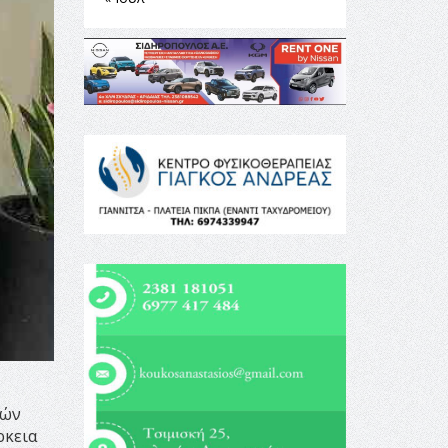
σών
ρκεια