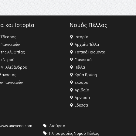
α και Ιστορία
Νομός Πέλλας
 Έδεσσας
Ιστορία
 Γιαννιτσών
Αρχαία Πέλλα
 της Αλμωπίας
Τοπικά Προϊόντα
ο Νερού
Γιαννιτσά
 Μ. Αλεξάνδρου
Πέλλα
θανάσιος
Κρύα Βρύση
ων Γιαννιτσών
Σκύδρα
Αριδαία
Aρνισσα
Eδεσσα
www.aneveno.com
Διαύγεια
Πληροφορίες Νομού Πέλλας