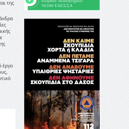
αι της
ξάνδρα
ίες
μικής
ε
της
ό έργο
ους,
υτικό