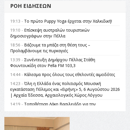
ΡΟΉ ΕΙΔΉΣΕΩΝ
19:13 -
Το πρώτο Puppy Yoga έρχεται στην Χαλκιδική!
19:10 -
Επίσκεψη αυστραλών τουριστικών
δημοσιογράφων στην Πέλλα
18:56 -
Βάζουμε τα μπάζα στη θέση τους –
Προλαμβάνουμε τις πυρκαγιές
13:39 -
Συνέντευξη Δημάρχου Πέλλας Στάθη
Φουντουκίδη στον Pella FM 103,3
14:44 -
Κάλεσμα προς όλους τους εθελοντές αιμοδότες
14:23 -
Όλη η Ελλάδα ένας πολιτισμός Μουσική
εγκατάσταση Πόλεμος και «Ειρήνη;» 5, 6 Αυγούστου 2026
| Αρχαία Έδεσσα, Αρχαιολογικός Χώρος Λόγγου
14:19 -
Τοποθέτηση Λάκη Βασιλειάδη για την
Αναθεώρηση του Συντάγματος: «Σε τέτοιες κορυφαίες
θεσμικές διαδικασίες υπάρχει μόνο η ευθύνη απέναντι
στις επόμενες γενιές»