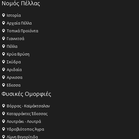
Νομός Πέλλας
Ιστορία
Αρχαία Πέλλα
Τοπικά Προϊόντα
Γιαννιτσά
Πέλλα
Κρύα Βρύση
Σκύδρα
Αριδαία
Aρνισσα
Eδεσσα
Φυσικές Ομορφιές
Βόρρας - Καϊμάκτσαλαν
Καταρράκτες Έδεσσας
Λουτράκι - Λουτρά
Υδροβιότοπος Άγρα
Λίμνη Βεγορίτιδα