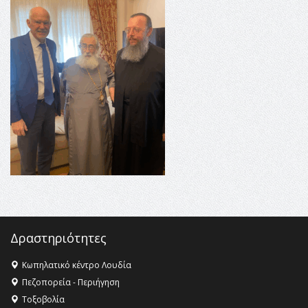
16:35 -
Το πρόγραμμα του ΠΑΟΚ στον δεύτερο γύρο του
Champions League!
16:27 -
Όλυμπος: Εντάχθηκε στον Κατάλογο Παγκόσμιας
Κληρονομιάς της UNESCO – Ομόφωνη η απόφαση Ο
Όλυμπος αναγνωρίστηκε ως φυσικό και πολιτιστικό
αγαθό εξέχουσας οικουμενικής αξίας για την
ανθρωπότητα
16:18 -
ΕΝΟΡΙΑΚΕΣ ΚΑΛΟΚΑΙΡΙΝΕΣ ΔΡΑΣΕΙΣ ΓΙΑ ΠΑΙΔΙΑ
ΣΤΗΝ ΕΔΕΣΣΑ
Δραστηριότητες
Κωπηλατικό κέντρο Λουδία
Πεζοπορεία - Περιήγηση
Τοξοβολία