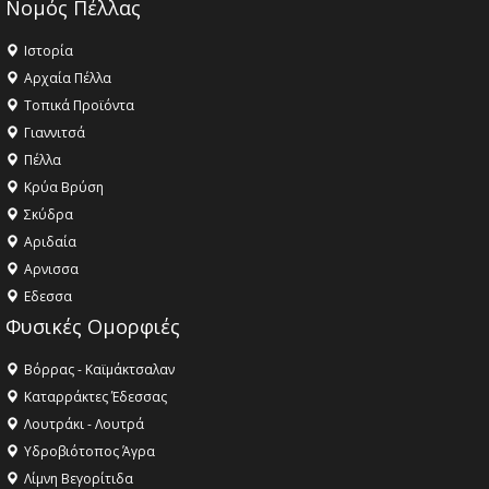
Νομός Πέλλας
Ιστορία
Αρχαία Πέλλα
Τοπικά Προϊόντα
Γιαννιτσά
Πέλλα
Κρύα Βρύση
Σκύδρα
Αριδαία
Aρνισσα
Eδεσσα
Φυσικές Ομορφιές
Βόρρας - Καϊμάκτσαλαν
Καταρράκτες Έδεσσας
Λουτράκι - Λουτρά
Υδροβιότοπος Άγρα
Λίμνη Βεγορίτιδα