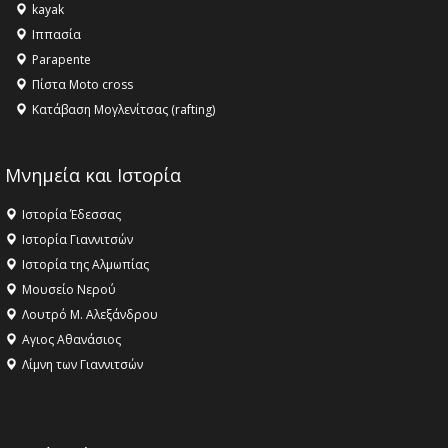
kayak
16:18 -
ΕΝΟΡΙΑΚΕΣ ΚΑΛΟΚΑΙΡΙΝΕΣ ΔΡΑΣΕΙΣ ΓΙΑ ΠΑΙΔΙΑ
Ιππασία
ΣΤΗΝ ΕΔΕΣΣΑ
Parapente
Πίστα Moto cross
Κατάβαση Μογλενίτσας (rafting)
Μνημεία και Ιστορία
Ιστορία Έδεσσας
Ιστορία Γιαννιτσών
Ιστορία της Αλμωπίας
Μουσείο Νερού
Λουτρό Μ. Αλεξάνδρου
Αγιος Αθανάσιος
Λίμνη των Γιαννιτσών