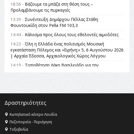
18:56 -
Βάζουμε τα μπάζα στη θέση τους –
Προλαμβάνουμε τις πυρκαγιές
13:39 -
Συνέντευξη Δημάρχου Πέλλας Στάθη
Φουντουκίδη στον Pella FM 103,3
14:44 -
Κάλεσμα προς όλους τους εθελοντές αιμοδότες
14:23 -
Όλη η Ελλάδα ένας πολιτισμός Μουσική
εγκατάσταση Πόλεμος και «Ειρήνη;» 5, 6 Αυγούστου 2026
| Αρχαία Έδεσσα, Αρχαιολογικός Χώρος Λόγγου
14:19 -
Τοποθέτηση Λάκη Βασιλειάδη για την
Αναθεώρηση του Συντάγματος: «Σε τέτοιες κορυφαίες
θεσμικές διαδικασίες υπάρχει μόνο η ευθύνη απέναντι
στις επόμενες γενιές»
16:35 -
Το πρόγραμμα του ΠΑΟΚ στον δεύτερο γύρο του
Champions League!
Δραστηριότητες
16:27 -
Όλυμπος: Εντάχθηκε στον Κατάλογο Παγκόσμιας
Κληρονομιάς της UNESCO – Ομόφωνη η απόφαση Ο
Κωπηλατικό κέντρο Λουδία
Όλυμπος αναγνωρίστηκε ως φυσικό και πολιτιστικό
Πεζοπορεία - Περιήγηση
αγαθό εξέχουσας οικουμενικής αξίας για την
Τοξοβολία
ανθρωπότητα