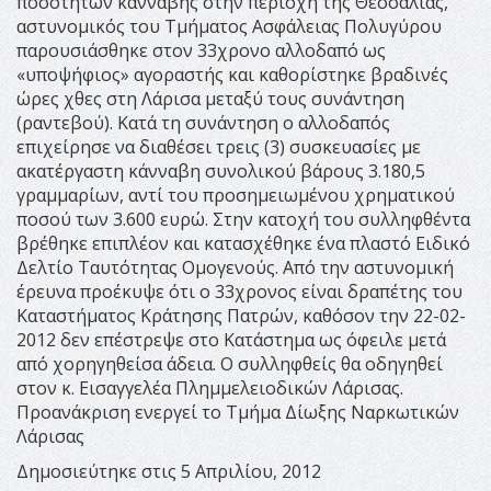
ποσοτήτων κάνναβης στην περιοχή της Θεσσαλίας,
αστυνομικός του Τμήματος Ασφάλειας Πολυγύρου
παρουσιάσθηκε στον 33χρονο αλλοδαπό ως
«υποψήφιος» αγοραστής και καθορίστηκε βραδινές
ώρες χθες στη Λάρισα μεταξύ τους συνάντηση
(ραντεβού). Κατά τη συνάντηση ο αλλοδαπός
επιχείρησε να διαθέσει τρεις (3) συσκευασίες με
ακατέργαστη κάνναβη συνολικού βάρους 3.180,5
γραμμαρίων, αντί του προσημειωμένου χρηματικού
ποσού των 3.600 ευρώ. Στην κατοχή του συλληφθέντα
βρέθηκε επιπλέον και κατασχέθηκε ένα πλαστό Ειδικό
Δελτίο Ταυτότητας Ομογενούς. Από την αστυνομική
έρευνα προέκυψε ότι ο 33χρονος είναι δραπέτης του
Καταστήματος Κράτησης Πατρών, καθόσον την 22-02-
2012 δεν επέστρεψε στο Κατάστημα ως όφειλε μετά
από χορηγηθείσα άδεια. Ο συλληφθείς θα οδηγηθεί
στον κ. Εισαγγελέα Πλημμελειοδικών Λάρισας.
Προανάκριση ενεργεί το Τμήμα Δίωξης Ναρκωτικών
Λάρισας
Δημοσιεύτηκε στις 5 Απριλίου, 2012