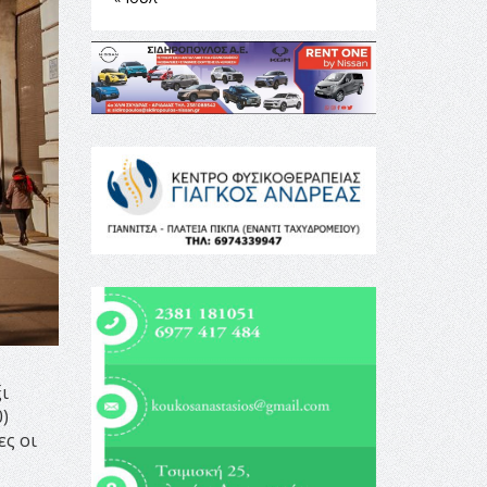
ι
)
ες οι