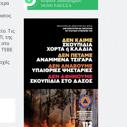
τερα
ρατος
ίο. Τις
Π, της
 στο
, ΤΕΒΕ
δοχές