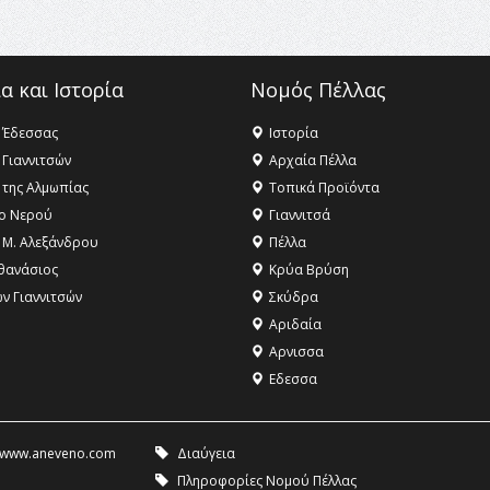
α και Ιστορία
Νομός Πέλλας
 Έδεσσας
Ιστορία
 Γιαννιτσών
Αρχαία Πέλλα
 της Αλμωπίας
Τοπικά Προϊόντα
ο Νερού
Γιαννιτσά
 Μ. Αλεξάνδρου
Πέλλα
θανάσιος
Κρύα Βρύση
ων Γιαννιτσών
Σκύδρα
Αριδαία
Aρνισσα
Eδεσσα
www.aneveno.com
Διαύγεια
Πληροφορίες Νομού Πέλλας