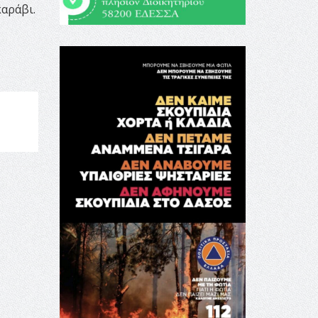
καράβι.