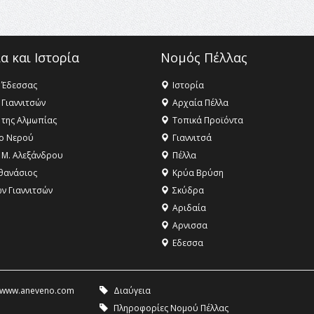
α και Ιστορία
Νομός Πέλλας
 Έδεσσας
Ιστορία
 Γιαννιτσών
Αρχαία Πέλλα
 της Αλμωπίας
Τοπικά Προϊόντα
ο Νερού
Γιαννιτσά
 Μ. Αλεξάνδρου
Πέλλα
θανάσιος
Κρύα Βρύση
ων Γιαννιτσών
Σκύδρα
Αριδαία
Aρνισσα
Eδεσσα
www.aneveno.com
Διαύγεια
Πληροφορίες Νομού Πέλλας