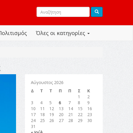
Πολιτισμός
Όλες οι κατηγορίες
ς
Αύγουστος 2026
Δ
Τ
Τ
Π
Π
Σ
Κ
1
2
3
4
5
6
7
8
9
10
11
12
13
14
15
16
17
18
19
20
21
22
23
24
25
26
27
28
29
30
31
« Ιούλ