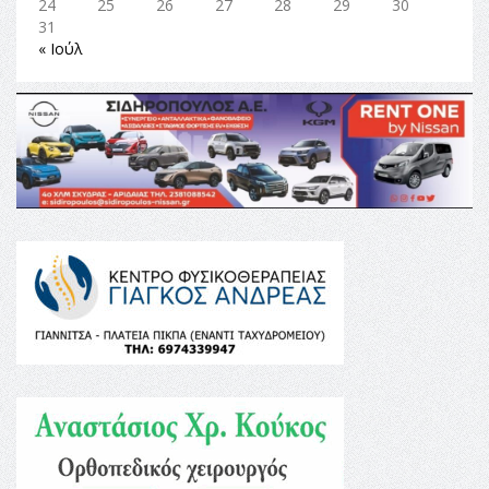
24
25
26
27
28
29
30
31
« Ιούλ