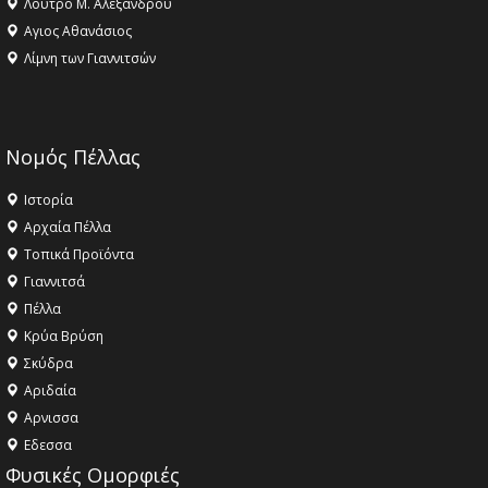
Λουτρό Μ. Αλεξάνδρου
Αγιος Αθανάσιος
Λίμνη των Γιαννιτσών
Νομός Πέλλας
Ιστορία
Αρχαία Πέλλα
Τοπικά Προϊόντα
Γιαννιτσά
Πέλλα
Κρύα Βρύση
Σκύδρα
Αριδαία
Aρνισσα
Eδεσσα
Φυσικές Ομορφιές