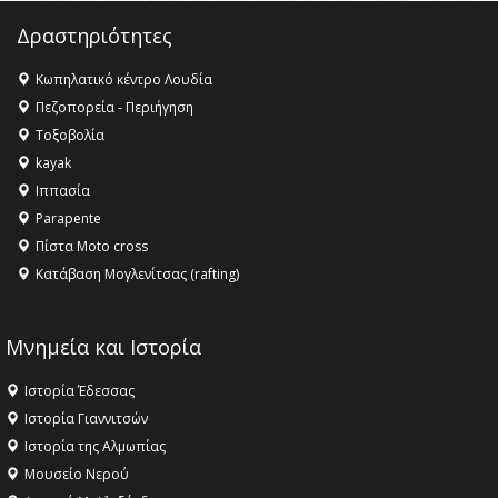
Champions League!
Δραστηριότητες
16:27 -
Όλυμπος: Εντάχθηκε στον Κατάλογο Παγκόσμιας
Κληρονομιάς της UNESCO – Ομόφωνη η απόφαση Ο
Κωπηλατικό κέντρο Λουδία
Όλυμπος αναγνωρίστηκε ως φυσικό και πολιτιστικό
Πεζοπορεία - Περιήγηση
αγαθό εξέχουσας οικουμενικής αξίας για την
Τοξοβολία
ανθρωπότητα
kayak
16:18 -
ΕΝΟΡΙΑΚΕΣ ΚΑΛΟΚΑΙΡΙΝΕΣ ΔΡΑΣΕΙΣ ΓΙΑ ΠΑΙΔΙΑ
Ιππασία
ΣΤΗΝ ΕΔΕΣΣΑ
Parapente
Πίστα Moto cross
Κατάβαση Μογλενίτσας (rafting)
Μνημεία και Ιστορία
Ιστορία Έδεσσας
Ιστορία Γιαννιτσών
Ιστορία της Αλμωπίας
Μουσείο Νερού