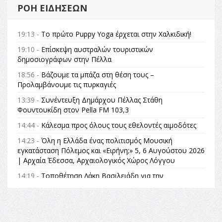
ΡΟΉ ΕΙΔΉΣΕΩΝ
19:13 -
Το πρώτο Puppy Yoga έρχεται στην Χαλκιδική!
19:10 -
Επίσκεψη αυστραλών τουριστικών
δημοσιογράφων στην Πέλλα
18:56 -
Βάζουμε τα μπάζα στη θέση τους –
Προλαμβάνουμε τις πυρκαγιές
13:39 -
Συνέντευξη Δημάρχου Πέλλας Στάθη
Φουντουκίδη στον Pella FM 103,3
14:44 -
Κάλεσμα προς όλους τους εθελοντές αιμοδότες
14:23 -
Όλη η Ελλάδα ένας πολιτισμός Μουσική
εγκατάσταση Πόλεμος και «Ειρήνη;» 5, 6 Αυγούστου 2026
| Αρχαία Έδεσσα, Αρχαιολογικός Χώρος Λόγγου
14:19 -
Τοποθέτηση Λάκη Βασιλειάδη για την
Αναθεώρηση του Συντάγματος: «Σε τέτοιες κορυφαίες
θεσμικές διαδικασίες υπάρχει μόνο η ευθύνη απέναντι
στις επόμενες γενιές»
16:35 -
Το πρόγραμμα του ΠΑΟΚ στον δεύτερο γύρο του