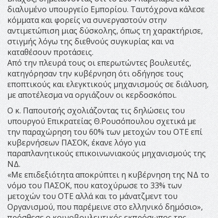
διαλυμένο υπουργείο Εμπορίου. Ταυτόχρονα κάλεσε
κόμματα και φορείς να συνεργαστούν στην
αντιμετώπιση μιας δύσκολης, όπως τη χαρακτήρισε,
στιγμής λόγω της διεθνούς συγκυρίας και να
καταθέσουν προτάσεις.
Από την πλευρά τους οι επερωτώντες βουλευτές,
κατηγόρησαν την κυβέρνηση ότι οδήγησε τους
εποπτικούς και ελεγκτικούς μηχανισμούς σε διάλυση,
με αποτέλεσμα να οργιάζουν οι κερδοσκόποι.
Ο κ. Παπουτσής σχολιάζοντας τις δηλώσεις του
υπουργού Επικρατείας Θ.Ρουσόπουλου σχετικά με
την παραχώρηση του 60% των μετοχών του ΟΤΕ επί
κυβερνήσεων ΠΑΣΟΚ, έκανε λόγο για
παραπλανητικούς επικοινωνιακούς μηχανισμούς της
ΝΔ.
«Με επιδεξιότητα αποκρύπτει η κυβέρνηση της ΝΔ το
νόμο του ΠΑΣΟΚ, που κατοχύρωσε το 33% των
μετοχών του ΟΤΕ αλλά και το μάνατζμεντ του
Οργανισμού, που παρέμεινε στο ελληνικό δημόσιο»,
πρόσθεσε ο κοινοβουλευτικός εκπρόσωπος της