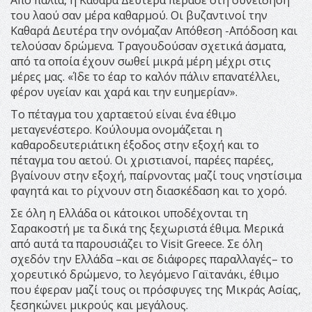
Από παλιά, η Καθαρά Δευτέρα πέρασε στη συνείδηση
του λαού σαν μέρα καθαρμού. Οι βυζαντινοί την
Καθαρά Δευτέρα την ονόμαζαν Απόθεση -Απόδοση και
τελούσαν δρώμενα. Τραγουδούσαν σχετικά άσματα,
από τα οποία έχουν σωθεί μικρά μέρη μέχρι στις
μέρες μας. «Ίδε το έαρ το καλόν πάλιν επανατέλλει,
φέρον υγείαν και χαρά και την ευημερίαν».
Το πέταγμα του χαρταετού είναι ένα έθιμο
μεταγενέστερο. Κούλουμα ονομάζεται η
καθαροδευτεριάτικη έξοδος στην εξοχή και το
πέταγμα του αετού. Οι χριστιανοί, παρέες παρέες,
βγαίνουν στην εξοχή, παίρνοντας μαζί τους νηστίσιμα
φαγητά και το ρίχνουν στη διασκέδαση και το χορό.
Σε όλη η Ελλάδα οι κάτοικοι υποδέχονται τη
Σαρακοστή με τα δικά της ξεχωριστά έθιμα. Μερικά
από αυτά τα παρουσιάζει το Visit Greece. Σε όλη
σχεδόν την Ελλάδα –και σε διάφορες παραλλαγές– το
χορευτικό δρώμενο, το λεγόμενο Γαϊτανάκι, έθιμο
που έφεραν μαζί τους οι πρόσφυγες της Μικράς Ασίας,
ξεσηκώνει μικρούς και μεγάλους.