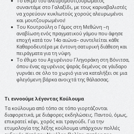
Το έθιμο του αλευρομουτζουρώματος
συναντάμε στο Γαλαξίδι, με τους καρναβαλιστές
να χορεύουν κυκλωτούς χορούς αλευρωμένοι
και μουτζουρωμένοι!
Του Κουτρούλη ο Γάμος στη Μεθώνη –η
αναβίωση ενός πραγματικού γάμου που άφησε
εποχή κατά τον 14ο αιώνα– συντελείται κάθε
Καθαροδευτέρα με έντονη σατυρική διάθεση και
πειράγματα για τη νύφη.
Το έθιμο του Αχυρένιου Γληγοράκη στη Βόνιτσα,
όπου ένας αχυρένιος ψαράς δεμένος σε γάιδαρο
γυρνάει σε όλο το χωριό για να καταλήξει σε μια
φλεγόμενη βάρκα ανοιχτά της θάλασσας.
Τι εννοούμε λέγοντας Κούλουμα
Τα κούλουμα από τόπο σε τόπο γιορτάζονται
διαφορετικά, με διάφορες εκδηλώσεις. Παντού, όμως,
επικρατεί κέφι, χορός και τραγούδι. Για την
ετυμολογία της λέξης κούλουμα υπάρχουν πολλές