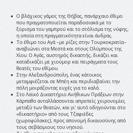
Ο βλάχικος γάμος της Θήβας, πανάρχαιο έθιμο
που πραγματοποιείται παραδοσιακά με το
ξύρισμα του γαμπρού και το στόλισμα της νύφης,
η οποία στη πραγματικότητα είναι άνδρας.
Το έθιμο του Αγά –με ρίζες στην Τουρκοκρατία–
αναβιώνει στα Μεστά και στους Ολύμπους της
Χίου. Ο Αγάς, αυστηρός δικαστής, δικάζει και
καταδικάζει με χιούμορ και πειράγματα τους
θεατές του εθίμου.
Στην Αλεξανδρούπολη, ένας κάτοικος
μεταμφιέζεται σε Μπέη και περιδιαβαίνει την
πόλη μοιράζοντας ευχές για το καλό.
Στο Λαϊκό Δικαστήριο Ανήθικων Πράξεων στην
Κάρπαθο ανταλλάσσονται απρεπείς χειρονομίες
μεταξύ των θεατών, και γι' αυτό οδηγούνται στο
«δικαστήριο» από τους Τζαφιέδες
(χωροφύλακες), προς απονομή δικαιοσύνης από
τους σεβάσμιους του νησιού.