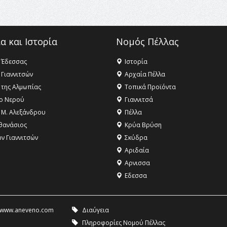
α και Ιστορία
Νομός Πέλλας
 Έδεσσας
Ιστορία
 Γιαννιτσών
Αρχαία Πέλλα
 της Αλμωπίας
Τοπικά Προϊόντα
ο Νερού
Γιαννιτσά
 Μ. Αλεξάνδρου
Πέλλα
θανάσιος
Κρύα Βρύση
ων Γιαννιτσών
Σκύδρα
Αριδαία
Aρνισσα
Eδεσσα
www.aneveno.com
Διαύγεια
Πληροφορίες Νομού Πέλλας