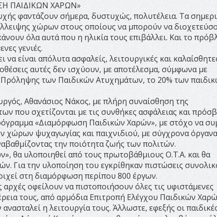
Η ΠΑΙΔΙΚΩΝ ΧΑΡΩΝ»
ψυχής φαντάζουν σήμερα, δυστυχώς, πολυτέλεια. Τα σημερ
έλλειψης χώρων στους οποίους να μπορούν να διοχετεύσ
 κάνουν όλα αυτά που η ηλικία τους επιβάλλει. Και το πρό
ενες γενιές.
ι να είναι απόλυτα ασφαλείς, λειτουργικές και καλαίσθητε
οθέσεις αυτές δεν ισχύουν, με αποτέλεσμα, σύμφωνα με
ι Πρόληψης των Παιδικών Ατυχημάτων, το 20% των παιδι
ργός, Αθανάσιος Νάκος, με πλήρη συναίσθηση της
των που σχετίζονται με τις συνθήκες ασφάλειας και πρόσ
 Πρόγραμμα «Διαμόρφωση Παιδικών Χαρών», με στόχο να συ
ν χώρων ψυχαγωγίας και παιχνιδιού, με σύγχρονα όργανα
ναβαθμίζοντας την ποιότητα ζωής των πολιτών.
, θα υλοποιηθεί από τους πρωτοβάθμιους Ο.Τ.Α. και θα
ών. Για την υλοποίηση του εγκρίθηκαν πιστώσεις συνολι
οιχεί στη διαμόρφωση περίπου 800 έργων.
ές αρχές οφείλουν να πιστοποιήσουν όλες τις υφιστάμενες
έρεια τους, από αρμόδια Επιτροπή Ελέγχου Παιδικών Χαρώ
ν ανασταλεί η λειτουργία τους. Άλλωστε, εφεξής οι παιδικέ