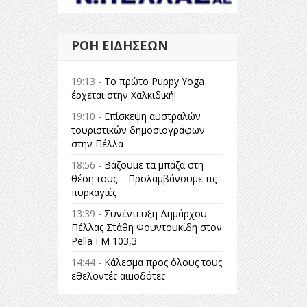
ΡΟΉ ΕΙΔΉΣΕΩΝ
19:13 -
Το πρώτο Puppy Yoga
έρχεται στην Χαλκιδική!
19:10 -
Επίσκεψη αυστραλών
τουριστικών δημοσιογράφων
στην Πέλλα
18:56 -
Βάζουμε τα μπάζα στη
θέση τους – Προλαμβάνουμε τις
πυρκαγιές
13:39 -
Συνέντευξη Δημάρχου
Πέλλας Στάθη Φουντουκίδη στον
Pella FM 103,3
14:44 -
Κάλεσμα προς όλους τους
εθελοντές αιμοδότες
14:23 -
Όλη η Ελλάδα ένας