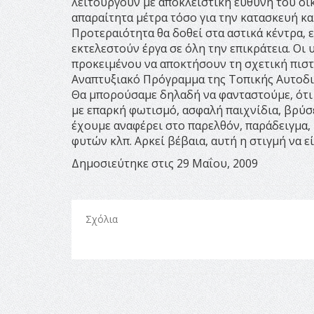
λειτουργούν με αποκλειστική ευθύνη του οι
απαραίτητα μέτρα τόσο για την κατασκευή κα
Προτεραιότητα θα δοθεί στα αστικά κέντρα,
εκτελεστούν έργα σε όλη την επικράτεια. Οι
προκειμένου να αποκτήσουν τη σχετική πιστ
Αναπτυξιακό Πρόγραμμα της Τοπικής Αυτοδιο
Θα μπορούσαμε δηλαδή να φανταστούμε, ότι
με επαρκή φωτισμό, ασφαλή παιχνίδια, βρύσε
έχουμε αναφέρει στο παρελθόν, παράδειγμα,
φυτών κλπ. Αρκεί βέβαια, αυτή η στιγμή να εί
Δημοσιεύτηκε στις 29 Μαΐου, 2009
Σχόλια