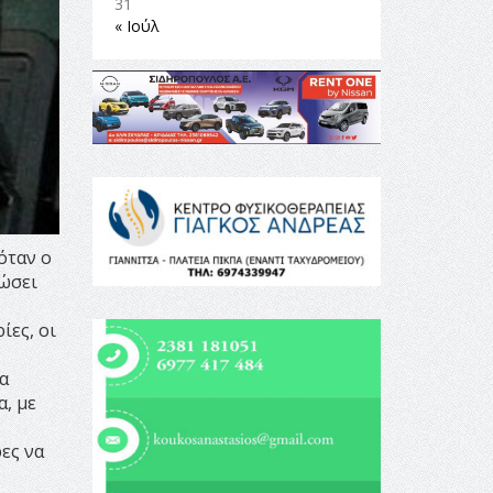
31
« Ιούλ
όταν ο
δώσει
ίες, οι
α
α, με
ες να