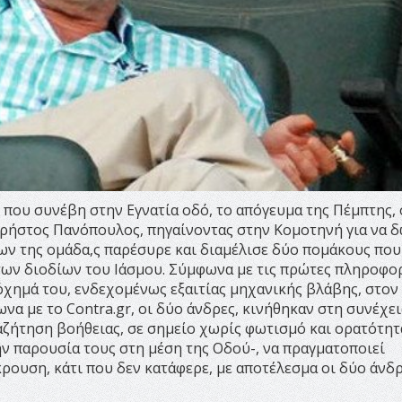
 που συνέβη στην Εγνατία οδό, το απόγευμα της Πέμπτης, 
Χρήστος Πανόπουλος, πηγαίνοντας στην Κομοτηνή για να 
ων της ομάδα,ς παρέσυρε και διαμέλισε δύο πομάκους που
των διοδίων του Ιάσμου. Σύμφωνα με τις πρώτες πληροφορ
όχημά του, ενδεχομένως εξαιτίας μηχανικής βλάβης, στον
α με το Contra.gr, οι δύο άνδρες, κινήθηκαν στη συνέχει
αζήτηση βοήθειας, σε σημείο χωρίς φωτισμό και ορατότητ
ην παρουσία τους στη μέση της Οδού-, να πραγματοποιεί
ρουση, κάτι που δεν κατάφερε, με αποτέλεσμα οι δύο άνδρ