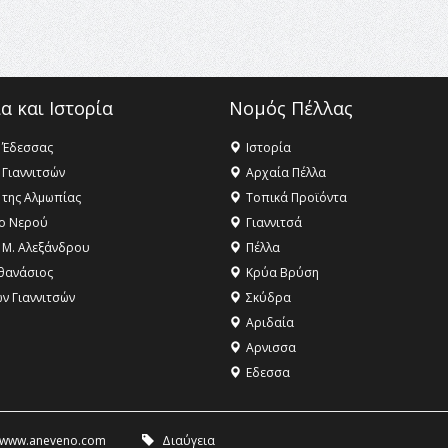
α και Ιστορία
Νομός Πέλλας
 Έδεσσας
Ιστορία
 Γιαννιτσών
Αρχαία Πέλλα
 της Αλμωπίας
Τοπικά Προϊόντα
ο Νερού
Γιαννιτσά
 Μ. Αλεξάνδρου
Πέλλα
θανάσιος
Κρύα Βρύση
ων Γιαννιτσών
Σκύδρα
Αριδαία
Aρνισσα
Eδεσσα
www.aneveno.com
Διαύγεια