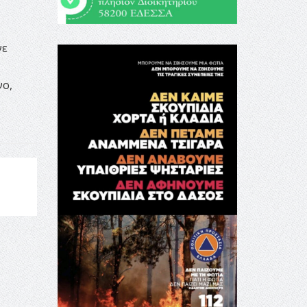
νε
νο,