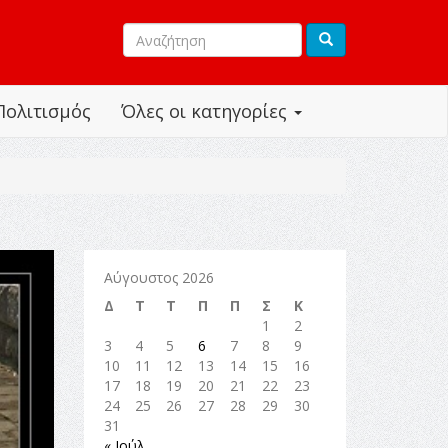
Πολιτισμός
Όλες οι κατηγορίες
Αύγουστος 2026
Δ
Τ
Τ
Π
Π
Σ
Κ
1
2
3
4
5
6
7
8
9
10
11
12
13
14
15
16
17
18
19
20
21
22
23
24
25
26
27
28
29
30
31
« Ιούλ