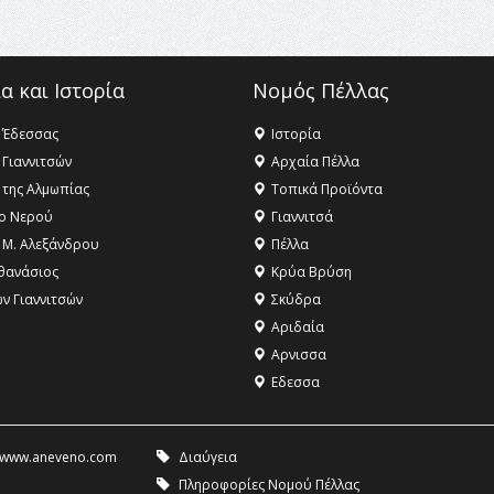
α και Ιστορία
Νομός Πέλλας
 Έδεσσας
Ιστορία
 Γιαννιτσών
Αρχαία Πέλλα
 της Αλμωπίας
Τοπικά Προϊόντα
ο Νερού
Γιαννιτσά
 Μ. Αλεξάνδρου
Πέλλα
θανάσιος
Κρύα Βρύση
ων Γιαννιτσών
Σκύδρα
Αριδαία
Aρνισσα
Eδεσσα
www.aneveno.com
Διαύγεια
Πληροφορίες Νομού Πέλλας