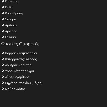
Γιαννιτσά
Πέλλα
Κρύα Βρύση
Σκύδρα
Αριδαία
Aρνισσα
Eδεσσα
Φυσικές Ομορφιές
Βόρρας - Καϊμάκτσαλαν
Καταρράκτες Έδεσσας
Λουτράκι - Λουτρά
Υδροβιότοπος Άγρα
Λίμνη Βεγορίτιδα
Πηγές Λουτρακίου (Πόζαρ)
Μαύρο Δάσος