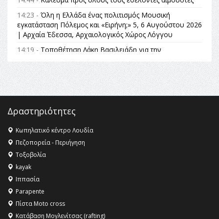
14:23 -
Όλη η Ελλάδα ένας πολιτισμός Μουσική
εγκατάσταση Πόλεμος και «Ειρήνη;» 5, 6 Αυγούστου 2026
| Αρχαία Έδεσσα, Αρχαιολογικός Χώρος Λόγγου
14:19 -
Τοποθέτηση Λάκη Βασιλειάδη για την
Αναθεώρηση του Συντάγματος: «Σε τέτοιες κορυφαίες
θεσμικές διαδικασίες υπάρχει μόνο η ευθύνη απέναντι
στις επόμενες γενιές»
16:35 -
Το πρόγραμμα του ΠΑΟΚ στον δεύτερο γύρο του
Champions League!
Δραστηριότητες
16:27 -
Όλυμπος: Εντάχθηκε στον Κατάλογο Παγκόσμιας
Κληρονομιάς της UNESCO – Ομόφωνη η απόφαση Ο
Κωπηλατικό κέντρο Λουδία
Όλυμπος αναγνωρίστηκε ως φυσικό και πολιτιστικό
Πεζοπορεία - Περιήγηση
αγαθό εξέχουσας οικουμενικής αξίας για την
Τοξοβολία
ανθρωπότητα
kayak
16:18 -
ΕΝΟΡΙΑΚΕΣ ΚΑΛΟΚΑΙΡΙΝΕΣ ΔΡΑΣΕΙΣ ΓΙΑ ΠΑΙΔΙΑ
Ιππασία
ΣΤΗΝ ΕΔΕΣΣΑ
Parapente
Πίστα Moto cross
Κατάβαση Μογλενίτσας (rafting)