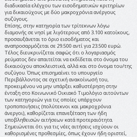
διαδικασία ελέγχου των εισοδηματικών κριτηρίων
για δικαιούχους με δύο μακροχρόνια ανέργους
συζύγους.
Επίσης, στην κατηγορία των τρίτεκνων λόγω
διαμονής σε νησί με λιγότερους από 3.100 κατοίκους,
προσαυξάνεται το όριο εισοδήματος και
αναπροσαρμόζεται σε 29.500 αντί για 23.500 ευρώ.
Τέλος διευκρινίζεται σαφώς ότι ο λογαριασμός
ρεύματος δεν απαιτείται να εκδίδεται στο όνομα του
δικαιούχου αποκλειστικά, αλλά και στο όνομα του/της
συζύγου. Όπως επισημαίνει το υπουργείο
Περιβάλλοντος σε σχετική ανακοίνωσή του,
προκειμένου να μην υπάρξει καθυστέρηση στην
ένταξη στο Κοινωνικό Οικιακό Τιμολόγιο αιτούντων
των κατηγοριών για τις οποίες υπάρχουν
τροποποιήσεις (πολύτεκνοι και μακροχρόνια
άνεργοι), καθορίζεται επανεξέταση των ήδη
υποβληθεισών αιτήσεων κατά προτεραιότητα.
Σημειώνεται ότι για τις νέες αιτήσεις ισχύουν οι
καθορισμένες προθεσμίες, όπως έχουν ήδη οριστεί,