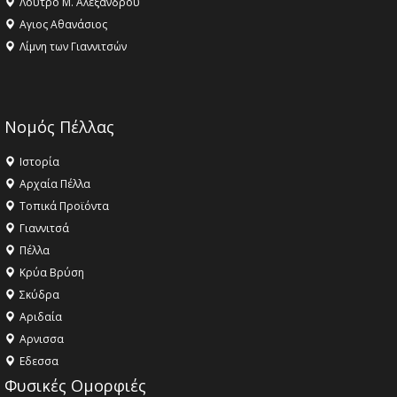
Λουτρό Μ. Αλεξάνδρου
Αγιος Αθανάσιος
Λίμνη των Γιαννιτσών
Νομός Πέλλας
Ιστορία
Αρχαία Πέλλα
Τοπικά Προϊόντα
Γιαννιτσά
Πέλλα
Κρύα Βρύση
Σκύδρα
Αριδαία
Aρνισσα
Eδεσσα
Φυσικές Ομορφιές