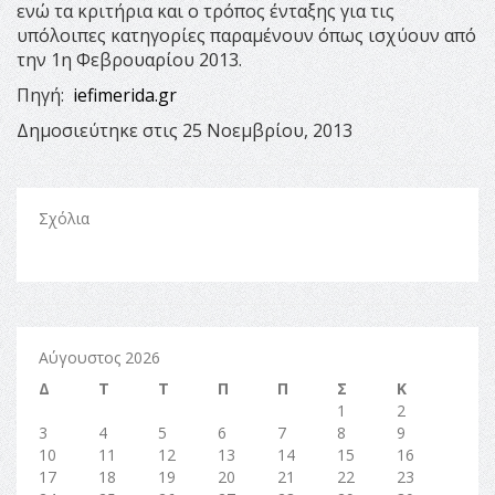
ενώ τα κριτήρια και ο τρόπος ένταξης για τις
υπόλοιπες κατηγορίες παραμένουν όπως ισχύουν από
την 1η Φεβρουαρίου 2013.
Πηγή:
iefimerida.gr
Δημοσιεύτηκε στις 25 Νοεμβρίου, 2013
Σχόλια
Αύγουστος 2026
Δ
Τ
Τ
Π
Π
Σ
Κ
1
2
3
4
5
6
7
8
9
10
11
12
13
14
15
16
17
18
19
20
21
22
23