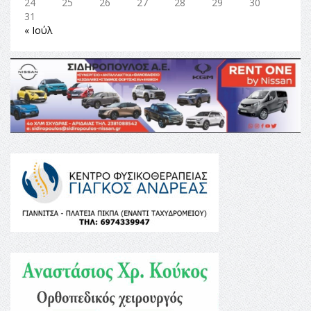
24
25
26
27
28
29
30
31
« Ιούλ