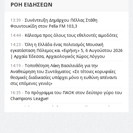
ΡΟΉ ΕΙΔΉΣΕΩΝ
13:39 -
Συνέντευξη Δημάρχου Πέλλας Στάθη
Φουντουκίδη στον Pella FM 103,3
14:44 -
Κάλεσμα προς όλους τους εθελοντές αιμοδότες
14:23 -
Όλη η Ελλάδα ένας πολιτισμός Μουσική
εγκατάσταση Πόλεμος και «Ειρήνη;» 5, 6 Αυγούστου 2026
| Αρχαία Έδεσσα, Αρχαιολογικός Χώρος Λόγγου
14:19 -
Τοποθέτηση Λάκη Βασιλειάδη για την
Αναθεώρηση του Συντάγματος: «Σε τέτοιες κορυφαίες
θεσμικές διαδικασίες υπάρχει μόνο η ευθύνη απέναντι
στις επόμενες γενιές»
16:35 -
Το πρόγραμμα του ΠΑΟΚ στον δεύτερο γύρο του
Champions League!
16:27 -
Όλυμπος: Εντάχθηκε στον Κατάλογο Παγκόσμιας
Κληρονομιάς της UNESCO – Ομόφωνη η απόφαση Ο
Όλυμπος αναγνωρίστηκε ως φυσικό και πολιτιστικό
αγαθό εξέχουσας οικουμενικής αξίας για την
ανθρωπότητα