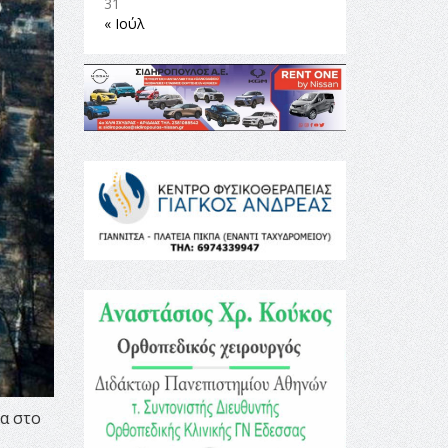
31
« Ιούλ
α στο