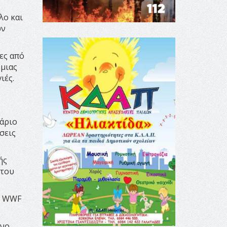
λο και
ων
ες από
 μιας
ιές.
άριο
σεις
ής
 του
Το WWF
ενο