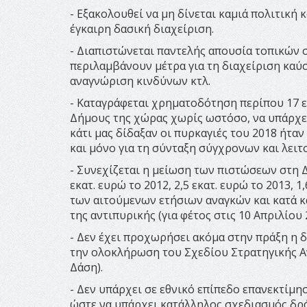
- Εξακολουθεί να μη δίνεται καμιά πολιτική
έγκαιρη δασική διαχείριση.
- Διαπιστώνεται παντελής απουσία τοπικών
περιλαμβάνουν μέτρα για τη διαχείριση καύσ
αναγνώριση κινδύνων κτλ.
- Καταγράφεται χρηματοδότηση περίπου 17 ε
Δήμους της χώρας χωρίς ωστόσο, να υπάρχει
κάτι μας δίδαξαν οι πυρκαγιές του 2018 ήτα
και μόνο για τη σύνταξη σύγχρονων και λει
- Συνεχίζεται η μείωση των πιστώσεων στη 
εκατ. ευρώ το 2012, 2,5 εκατ. ευρώ το 2013, 
των αιτούμενων ετήσιων αναγκών και κατά κ
της αντιπυρικής (για φέτος στις 10 Απριλίου 
- Δεν έχει προχωρήσει ακόμα στην πράξη η δ
την ολοκλήρωση του Σχεδίου Στρατηγικής Αν
Δάση).
- Δεν υπάρχει σε εθνικό επίπεδο επανεκτίμη
ώστε να υπάρχει κατάλληλος σχεδιασμός δρ