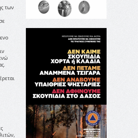
ης των
σε
μενο
ιν
 ενώ
ς.
έρεται
ες
ολιτών,