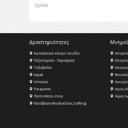
Σχόλια
Δραστηριότητες
Μνημεί
Κωπηλατικό κέντρο Λουδία
Ιστορία
Πεζοπορεία - Περιήγηση
Ιστορία
Τοξοβολία
Ιστορία
kayak
Μουσεί
Ιππασία
Λουτρό
Parapente
Αγιος Α
Πίστα Moto cross
Λίμνη τ
Κατάβαση Μογλενίτσας (rafting)