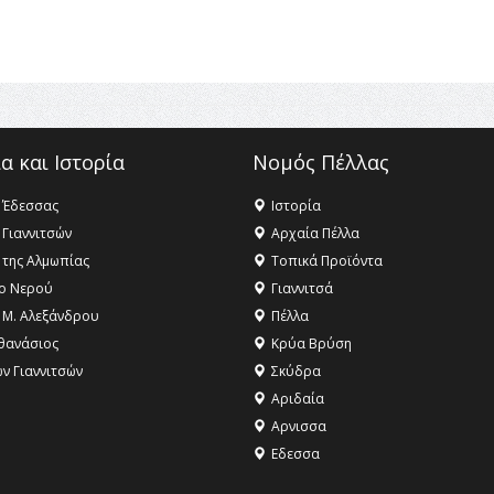
α και Ιστορία
Νομός Πέλλας
 Έδεσσας
Ιστορία
 Γιαννιτσών
Αρχαία Πέλλα
 της Αλμωπίας
Τοπικά Προϊόντα
ο Νερού
Γιαννιτσά
 Μ. Αλεξάνδρου
Πέλλα
θανάσιος
Κρύα Βρύση
ων Γιαννιτσών
Σκύδρα
Αριδαία
Aρνισσα
Eδεσσα