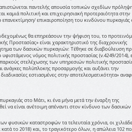
ιαπιστώνεται παντελής απουσία τοπικών σχεδίων πρόληψ
αι καμιά πολιτική και επιχειρησιακή προτεραιότητα στην
ο επανεκτίμηση/ επικαιροποίηση του κινδύνου πυρκαγιάς 
ενδεχομένως θα επηρεάσουν την ψήφιση του, το προτεινό
ικής Προστασίας» είναι χαρακτηριστικό της διαχρονικής
ζήτημα των δασικών πυρκαγιών: Τέθηκε σε διαβούλευση πρ
ο υφιστάμενος νόμος πολιτικής προστασίας (v.4249/2014),
νεπαρκούς στελέχωσης των υπηρεσιών πολιτικής προστασία
αι ανάγκες πολύπλοκης προσαρμογής και αυξάνει την
 διαδικασίες εστιασμένες στην αποτελεσματικότητα» αναφ
πυρκαγιάς στο Μάτι, κι ένα μήνα μετά την έναρξη της
εί να είναι ανέτοιμη απέναντι στον κίνδυνο των δασικών
 των φυσικών καταστροφών τα τελευταία χρόνια, οι χιλιάδ
 κατά το 2018) και, το τραγικότερο όλων, η απώλεια 102 π