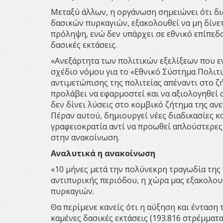
Μεταξύ άλλων, η οργάνωση σημειώνει ότι δ
δασικών πυρκαγιών, εξακολουθεί να μη δίνετ
πρόληψη, ενώ δεν υπάρχει σε εθνικό επίπεδ
δασικές εκτάσεις.
«Ανεξάρτητα των πολιτικών εξελίξεων που 
σχέδιο νόμου για το «Εθνικό Σύστημα Πολιτ
αντιμετώπισης της πολιτείας απέναντι στο 
προλάβει να εφαρμοστεί και να αξιολογηθεί 
δεν δίνει λύσεις στο κομβικό ζήτημα της α
Πέραν αυτού, δημιουργεί νέες διαδικασίες κ
γραφειοκρατία αντί να προωθεί απλούστερες
στην ανακοίνωση.
Αναλυτικά η ανακοίνωση
«10 μήνες μετά την πολύνεκρη τραγωδία της 
αντιπυρικής περιόδου, η χώρα μας εξακολουθ
πυρκαγιών.
Θα περίμενε κανείς ότι η αύξηση και ένταση
καμένες δασικές εκτάσεις (193.816 στρέμματα