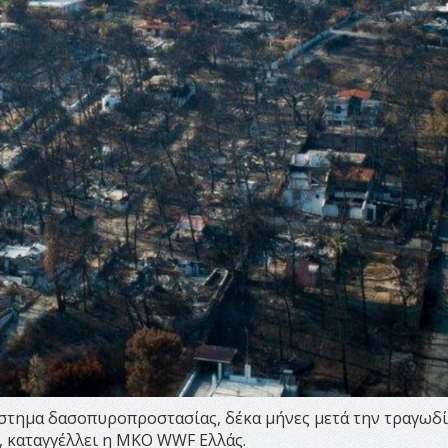
σύστημα δασοπυροπροστασίας, δέκα μήνες μετά την τραγωδί
, καταγγέλλει η ΜΚΟ WWF Ελλάς.