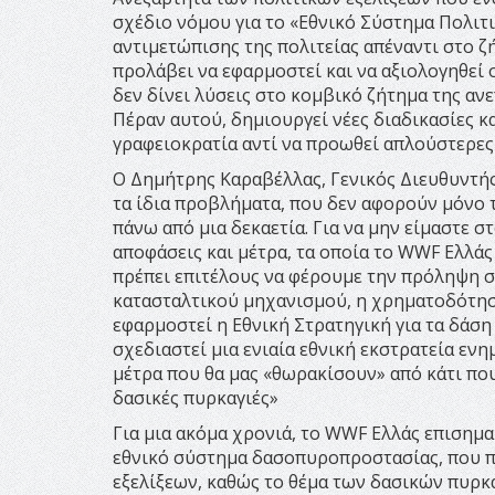
σχέδιο νόμου για το «Εθνικό Σύστημα Πολιτ
αντιμετώπισης της πολιτείας απέναντι στο 
προλάβει να εφαρμοστεί και να αξιολογηθεί 
δεν δίνει λύσεις στο κομβικό ζήτημα της α
Πέραν αυτού, δημιουργεί νέες διαδικασίες κ
γραφειοκρατία αντί να προωθεί απλούστερες
O Δημήτρης Καραβέλλας, Γενικός Διευθυντής
τα ίδια προβλήματα, που δεν αφορούν μόνο
πάνω από μια δεκαετία. Για να μην είμαστε σ
αποφάσεις και μέτρα, τα οποία το WWF Ελλάς
πρέπει επιτέλους να φέρουμε την πρόληψη σ
κατασταλτικού μηχανισμού, η χρηματοδότηση 
εφαρμοστεί η Εθνική Στρατηγική για τα δάσ
σχεδιαστεί μια ενιαία εθνική εκστρατεία εν
μέτρα που θα μας «θωρακίσουν» από κάτι που 
δασικές πυρκαγιές»
Για μια ακόμα χρονιά, το WWF Ελλάς επισημαί
εθνικό σύστημα δασοπυροπροστασίας, που π
εξελίξεων, καθώς το θέμα των δασικών πυρκα