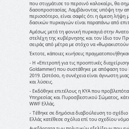
που στιγμάτισε το περσινό καλοκαίρι, θα σ
δασοπροστασίας. Λαμβάνοντας υπόψη την απει
περισσότερο, είναι σαφές ότι η άμεση λήψη
δασικών πυρκαγιών είναι παραπάνω από επιτ
Aμέσως μετά τη φονική πυρκαγιά στην Ανατολ
στελέχη της κυβέρνησης και τον ίδιο τον Π
σειράς από μέτρα με στόχο να «θωρακιστούν»
Έκτοτε, κάποιες κινήσεις πραγματοποιήθηκαν
- Η «Επιτροπή για τις προοπτικές διαχείρισ
Goldammer) που συστάθηκε με απόφαση του 
2019. Ωστόσο, η συνέχεια είναι άγνωστη μια
και λύσεις.
- Εκδόθηκε επιτέλους η ΚΥΑ που προβλεπόταν
Υπηρεσίας και Πυροσβεστικού Σώματος, κάτι
WWF Ελλάς.
- Τέθηκε σε δημόσια διαβούλευση το σχέδιο
Ελλάς κατέθεσε σχόλια επί του σχεδίου νόμο
Ανεξάρτητα των πολιτικών εξελίξεων που ε