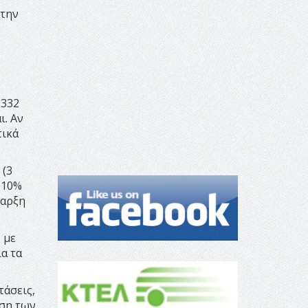
 την
 332
ι. Αν
τικά
 (3
ο 10%
ναρξη
 με
α τα
τάσεις,
ηση των