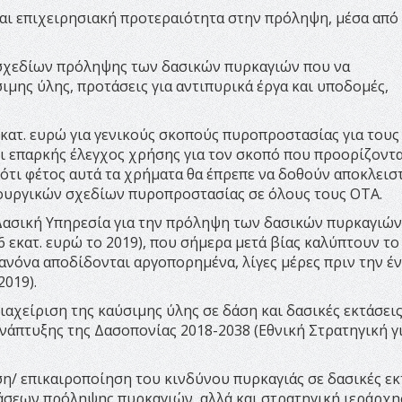
 και επιχειρησιακή προτεραιότητα στην πρόληψη, μέσα από
 σχεδίων πρόληψης των δασικών πυρκαγιών που να
ιμης ύλης, προτάσεις για αντιπυρικά έργα και υποδομές,
κατ. ευρώ για γενικούς σκοπούς πυροπροστασίας για τους
 επαρκής έλεγχος χρήσης για τον σκοπό που προορίζοντα
ν ότι φέτος αυτά τα χρήματα θα έπρεπε να δοθούν αποκλεισ
τουργικών σχεδίων πυροπροστασίας σε όλους τους ΟΤΑ.
Δασική Υπηρεσία για την πρόληψη των δασικών πυρκαγιών
1,6 εκατ. ευρώ το 2019), που σήμερα μετά βίας καλύπτουν τ
ανόνα αποδίδονται αργοπορημένα, λίγες μέρες πριν την έ
2019).
ιαχείριση της καύσιμης ύλης σε δάση και δασικές εκτάσεις
άπτυξης της Δασοπονίας 2018-2038 (Εθνική Στρατηγική γι
ση/ επικαιροποίηση του κινδύνου πυρκαγιάς σε δασικές εκ
άσεων πρόληψης πυρκαγιών, αλλά και στρατηγική ιεράρχ