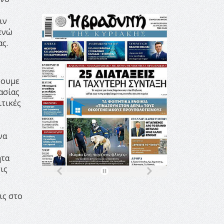
ιν
 ενώ
ς.
ζουμε
ασίας
ιτικές
να
ητα
ις
ις στο