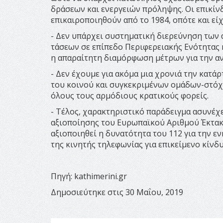
δράσεων και ενεργειών πρόληψης. Οι επικίν
επικαιροποιηθούν από το 1984, οπότε και εί
- Δεν υπάρχει συστηματική διερεύνηση των 
τάσεων σε επίπεδο Περιφερειακής Ενότητας 
η απαραίτητη διαμόρφωση μέτρων για την αν
- Δεν έχουμε για ακόμα μια χρονιά την κατάρ
του κοινού και συγκεκριμένων ομάδων-στόχ
όλους τους αρμόδιους κρατικούς φορείς.
- Τέλος, χαρακτηριστικό παράδειγμα ασυνέχ
αξιοποίησης του Ευρωπαϊκού Αριθμού Έκτακτη
αξιοποιηθεί η δυνατότητα του 112 για την 
της κινητής τηλεφωνίας για επικείμενο κίνδ
Πηγή: kathimerini.gr
Δημοσιεύτηκε στις 30 Μαΐου, 2019