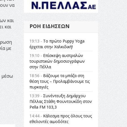
χουν να
ων και
ΡΟΉ ΕΙΔΉΣΕΩΝ
ι και
19:13 -
Το πρώτο Puppy Yoga
μέρωση
έρχεται στην Χαλκιδική!
ία με
19:10 -
Επίσκεψη αυστραλών
τουριστικών δημοσιογράφων
στην Πέλλα
18:56 -
Βάζουμε τα μπάζα στη
ς μέσω
θέση τους – Προλαμβάνουμε τις
πυρκαγιές
13:39 -
Συνέντευξη Δημάρχου
Πέλλας Στάθη Φουντουκίδη στον
Pella FM 103,3
14:44 -
Κάλεσμα προς όλους τους
εθελοντές αιμοδότες