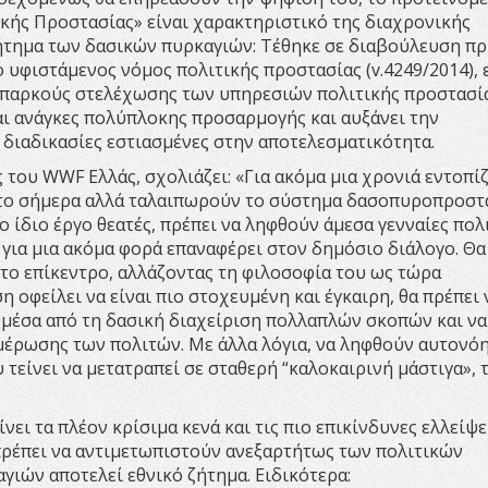
ικής Προστασίας» είναι χαρακτηριστικό της διαχρονικής
ζήτημα των δασικών πυρκαγιών: Τέθηκε σε διαβούλευση πρ
ο υφιστάμενος νόμος πολιτικής προστασίας (v.4249/2014),
νεπαρκούς στελέχωσης των υπηρεσιών πολιτικής προστασία
αι ανάγκες πολύπλοκης προσαρμογής και αυξάνει την
 διαδικασίες εστιασμένες στην αποτελεσματικότητα.
 του WWF Ελλάς, σχολιάζει: «Για ακόμα μια χρονιά εντοπί
 το σήμερα αλλά ταλαιπωρούν το σύστημα δασοπυροπροστ
το ίδιο έργο θεατές, πρέπει να ληφθούν άμεσα γενναίες πολ
 για μια ακόμα φορά επαναφέρει στον δημόσιο διάλογο. Θα
το επίκεντρο, αλλάζοντας τη φιλοσοφία του ως τώρα
οφείλει να είναι πιο στοχευμένη και έγκαιρη, θα πρέπει 
η μέσα από τη δασική διαχείριση πολλαπλών σκοπών και να
ημέρωσης των πολιτών. Με άλλα λόγια, να ληφθούν αυτονό
τείνει να μετατραπεί σε σταθερή “καλοκαιρινή μάστιγα», τ
νει τα πλέον κρίσιμα κενά και τις πιο επικίνδυνες ελλείψε
ρέπει να αντιμετωπιστούν ανεξαρτήτως των πολιτικών
γιών αποτελεί εθνικό ζήτημα. Ειδικότερα: