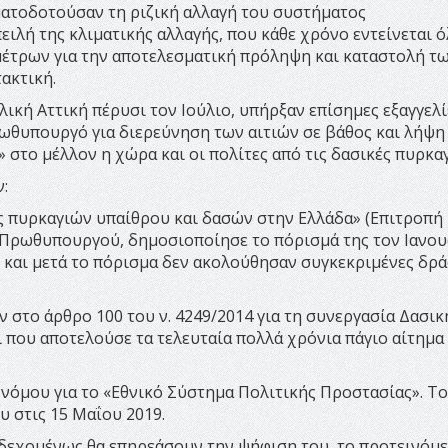
ηματοδοτούσαν τη ριζική αλλαγή του συστήματος
λή της κλιματικής αλλαγής, που κάθε χρόνο εντείνεται ό
 μέτρων για την αποτελεσματική πρόληψη και καταστολή τ
ακτική.
ική Αττική πέρυσι τον Ιούλιο, υπήρξαν επίσημες εξαγγελί
ρωθυπουργό για διερεύνηση των αιτιών σε βάθος και λήψη
 στο μέλλον η χώρα και οι πολίτες από τις δασικές πυρκαγ
:
ης πυρκαγιών υπαίθρου και δασών στην Ελλάδα» (Επιτροπή
Πρωθυπουργού, δημοσιοποίησε το πόρισμά της τον Ιανου
ς και μετά το πόρισμα δεν ακολούθησαν συγκεκριμένες δρά
 στο άρθρο 100 του ν. 4249/2014 για τη συνεργασία Δασικ
 που αποτελούσε τα τελευταία πολλά χρόνια πάγιο αίτημα
 νόμου για το «Εθνικό Σύστημα Πολιτικής Προστασίας». 
υ στις 15 Μαΐου 2019.
νδεχομένως θα επηρεάσουν την ψήφιση του, το προτεινόμ