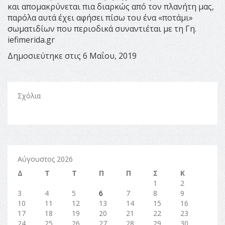
και απομακρύνεται πια διαρκώς από τον πλανήτη μας,
παρόλα αυτά έχει αφήσει πίσω του ένα «ποτάμι»
σωματιδίων που περιοδικά συναντιέται με τη Γη.
iefimerida.gr
Δημοσιεύτηκε στις 6 Μαΐου, 2019
Σχόλια
Αύγουστος 2026
Δ
Τ
Τ
Π
Π
Σ
Κ
1
2
3
4
5
6
7
8
9
10
11
12
13
14
15
16
17
18
19
20
21
22
23
24
25
26
27
28
29
30