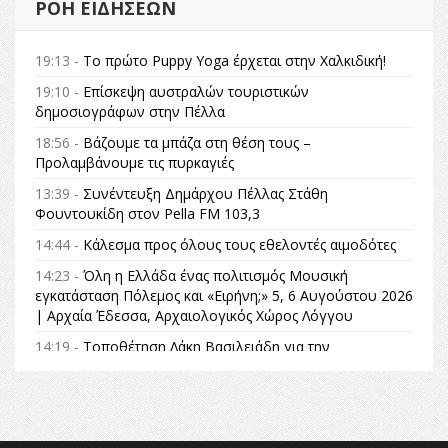
ΡΟΉ ΕΙΔΉΣΕΩΝ
19:13 -
Το πρώτο Puppy Yoga έρχεται στην Χαλκιδική!
19:10 -
Επίσκεψη αυστραλών τουριστικών
δημοσιογράφων στην Πέλλα
18:56 -
Βάζουμε τα μπάζα στη θέση τους –
Προλαμβάνουμε τις πυρκαγιές
13:39 -
Συνέντευξη Δημάρχου Πέλλας Στάθη
Φουντουκίδη στον Pella FM 103,3
14:44 -
Κάλεσμα προς όλους τους εθελοντές αιμοδότες
14:23 -
Όλη η Ελλάδα ένας πολιτισμός Μουσική
εγκατάσταση Πόλεμος και «Ειρήνη;» 5, 6 Αυγούστου 2026
| Αρχαία Έδεσσα, Αρχαιολογικός Χώρος Λόγγου
14:19 -
Τοποθέτηση Λάκη Βασιλειάδη για την
Αναθεώρηση του Συντάγματος: «Σε τέτοιες κορυφαίες
θεσμικές διαδικασίες υπάρχει μόνο η ευθύνη απέναντι
στις επόμενες γενιές»
16:35 -
Το πρόγραμμα του ΠΑΟΚ στον δεύτερο γύρο του