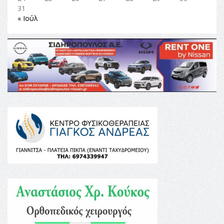
31
« Ιούλ