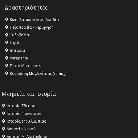
Champions League!
Δραστηριότητες
16:27 -
Όλυμπος: Εντάχθηκε στον Κατάλογο Παγκόσμιας
Κληρονομιάς της UNESCO – Ομόφωνη η απόφαση Ο
Κωπηλατικό κέντρο Λουδία
Όλυμπος αναγνωρίστηκε ως φυσικό και πολιτιστικό
Πεζοπορεία - Περιήγηση
αγαθό εξέχουσας οικουμενικής αξίας για την
Τοξοβολία
ανθρωπότητα
kayak
16:18 -
ΕΝΟΡΙΑΚΕΣ ΚΑΛΟΚΑΙΡΙΝΕΣ ΔΡΑΣΕΙΣ ΓΙΑ ΠΑΙΔΙΑ
Ιππασία
ΣΤΗΝ ΕΔΕΣΣΑ
Parapente
Πίστα Moto cross
Κατάβαση Μογλενίτσας (rafting)
Μνημεία και Ιστορία
Ιστορία Έδεσσας
Ιστορία Γιαννιτσών
Ιστορία της Αλμωπίας
Μουσείο Νερού
Λουτρό Μ. Αλεξάνδρου