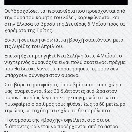
Οι Υδροχοΐδες, τα πεφταστέρια που προέρχονται από
την ουρά του κομήτη του Χάλεϊ, κορυφώνονται και
στην Ελλάδα το βράδυ της Δευτέρας 6 Μαΐου προς τα
χαράματα της Τρίτης.
Είναι η δεύτερη ανοιξιάτικη βροχή διαττόντων μετά
τις Λυρίδες του Απριλίου.
Επειδή έχει προηγηθεί Νέα Σελήνη (στις 4 Μαΐου), ο
νυχτερινός ουρανός θα είναι πολύ σκοτεινός, πράγμα
που θα διευκολύνει τις παρατηρήσεις, εφόσον δεν
υπάρχουν σύννεφα στον ουρανό.
Στο βόρειο ημισφαίριο, όπου βρίσκεται και η χώρα
μας, αναμένονται έως 30 διάττοντες ανά ώρα στον
ουρανό, κυρίως λίγο πριν την αυγή, ενώ στο νότιο
ημισφαίριο ο αριθμός τους φθάνει έως τα 60 μετέωρα
την ώρα, με ταχύτητα 67 χλμ. το δευτερόλεπτο.
Η ονομασία της «βροχής» οφείλεται στο ότι οι
διάττοντες φαίνεται να προέρχονται από το άστρο