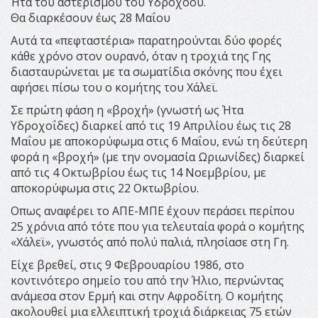
Ήτα του αστερισμού του Υδροχόου.
Θα διαρκέσουν έως 28 Μαΐου
Αυτά τα «πεφταστέρια» παρατηρούνται δύο φορές
κάθε χρόνο στον ουρανό, όταν η τροχιά της Γης
διασταυρώνεται με τα σωματίδια σκόνης που έχει
αφήσει πίσω του ο κομήτης του Χάλεϊ.
Σε πρώτη φάση η «βροχή» (γνωστή ως Ήτα
Υδροχοΐδες) διαρκεί από τις 19 Απριλίου έως τις 28
Μαΐου με αποκορύφωμα στις 6 Μαΐου, ενώ τη δεύτερη
φορά η «βροχή» (με την ονομασία Ωριωνίδες) διαρκεί
από τις 4 Οκτωβρίου έως τις 14 Νοεμβρίου, με
αποκορύφωμα στις 22 Οκτωβρίου.
Οπως αναφέρει το ΑΠΕ-ΜΠΕ έχουν περάσει περίπου
25 χρόνια από τότε που για τελευταία φορά ο κομήτης
«Χάλεϊ», γνωστός από πολύ παλιά, πλησίασε στη Γη.
Είχε βρεθεί, στις 9 Φεβρουαρίου 1986, στο
κοντινότερο σημείο του από την Ήλιο, περνώντας
ανάμεσα στον Ερμή και στην Αφροδίτη. Ο κομήτης
ακολουθεί μια ελλειπτική τροχιά διάρκειας 75 ετών