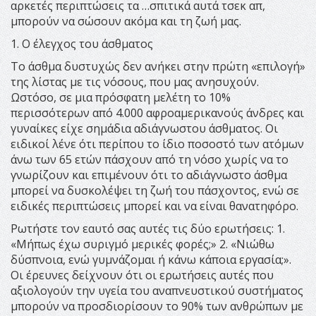
αρκετές περιπτώσεις τα …σπιτικά αυτά τσεκ απ,
μπορούν να σώσουν ακόμα και τη ζωή μας.
1. Ο έλεγχος του άσθματος
Το άσθμα δυστυχώς δεν ανήκει στην πρώτη «επιλογή»
της λίστας με τις νόσους, που μας ανησυχούν.
Ωστόσο, σε μια πρόσφατη μελέτη το 10%
περισσότερων από 4.000 αφροαμερικανούς άνδρες και
γυναίκες είχε σημάδια αδιάγνωστου άσθματος. Οι
ειδικοί λένε ότι περίπου το ίδιο ποσοστό των ατόμων
άνω των 65 ετών πάσχουν από τη νόσο χωρίς να το
γνωρίζουν και επιμένουν ότι το αδιάγνωστο άσθμα
μπορεί να δυσκολέψει τη ζωή του πάσχοντος, ενώ σε
ειδικές περιπτώσεις μπορεί και να είναι θανατηφόρο.
Ρωτήστε τον εαυτό σας αυτές τις δύο ερωτήσεις: 1.
«Μήπως έχω συριγμό μερικές φορές;» 2. «Νιώθω
δύσπνοια, ενώ γυμνάζομαι ή κάνω κάποια εργασία;».
Οι έρευνες δείχνουν ότι οι ερωτήσεις αυτές που
αξιολογούν την υγεία του αναπνευστικού συστήματος
μπορούν να προσδιορίσουν το 90% των ανθρώπων με