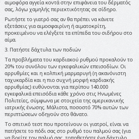
αιμοφόρα αγγεία κοντά στην επιφάνεια του δέρματός
σας, λόγω χαμηλής περιεκτικότητας σε σίδηρο.
Ρωτήστε το γιατρό σας αν θα πρέπει να κάνετε
εξετάσεις για αιμοσφαιρίνη ή αιματοκρίτη,
προκειμένου να ελέγξετε τα επίπεδα του σιδήρου στο
αίμα.
3. Πατήστε δάχτυλα των ποδιών
Τα προβλήματα του καρδιακού ρυθμού προκαλούν το
20% του συνόλου των εγκεφαλικών επεισοδίων. Οι
αρρυθμίες και η κολπική μαρμαρυγή (η ακανόνιστη
ταχυκαρδία και η πιο συχνή μορφή καρδιακής
αρρυθμίας) ευθύνονται για περίπου 140.000
εγκεφαλικά επεισόδια κάθε χρόνο στις Ηνωμένες
Πολιτείες, σύμφωνα με στοιχεία της αμερικανικής
ιατρικής ένωσης. Μάλιστα, ποσοστό 70% αυτών των
περιπτώσεων οδηγούν στο θάνατο.
Το σπιτικό τεστ που προτείνουν οι γιατροί, είναι να
πατήσετε το πόδι σας στο ρυθμό του παλμού σας (για
να βρείτε τον παλμό σας, τοποθετήστε ένα δάχτυλο