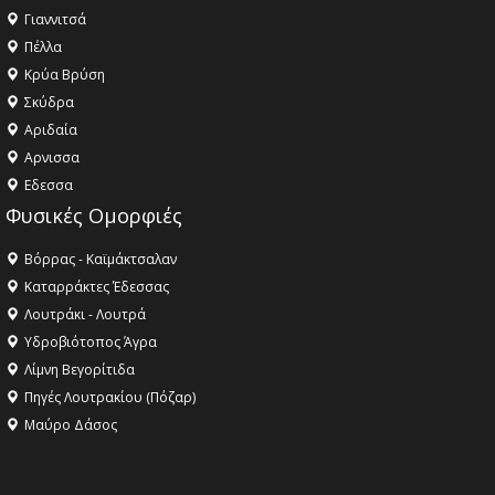
Γιαννιτσά
Πέλλα
Κρύα Βρύση
Σκύδρα
Αριδαία
Aρνισσα
Eδεσσα
Φυσικές Ομορφιές
Βόρρας - Καϊμάκτσαλαν
Καταρράκτες Έδεσσας
Λουτράκι - Λουτρά
Υδροβιότοπος Άγρα
Λίμνη Βεγορίτιδα
Πηγές Λουτρακίου (Πόζαρ)
Μαύρο Δάσος