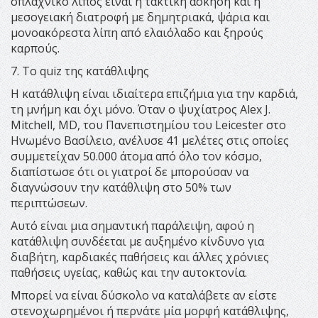
σπλαχνικό λίπος είναι η τακτική άσκηση και η
μεσογειακή διατροφή με δημητριακά, ψάρια και
μονοακόρεστα λίπη από ελαιόλαδο και ξηρούς
καρπούς.
7. Το quiz της κατάθλιψης
Η κατάθλιψη είναι ιδιαίτερα επιζήμια για την καρδιά,
τη μνήμη και όχι μόνο. Όταν ο ψυχίατρος Alex J.
Mitchell, MD, του Πανεπιστημίου του Leicester στο
Ηνωμένο Βασίλειο, ανέλυσε 41 μελέτες στις οποίες
συμμετείχαν 50.000 άτομα από όλο τον κόσμο,
διαπίστωσε ότι οι γιατροί δε μπορούσαν να
διαγνώσουν την κατάθλιψη στο 50% των
περιπτώσεων.
Αυτό είναι μια σημαντική παράλειψη, αφού η
κατάθλιψη συνδέεται με αυξημένο κίνδυνο για
διαβήτη, καρδιακές παθήσεις και άλλες χρόνιες
παθήσεις υγείας, καθώς και την αυτοκτονία.
Μπορεί να είναι δύσκολο να καταλάβετε αν είστε
στενοχωρημένοι ή περνάτε μία μορφή κατάθλιψης,