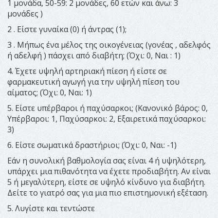
1 μονάδα, 50-59: 2 μονάδες, 60 ετών και άνω: 3
μονάδες )
2 . Είστε γυναίκα (0) ή άντρας (1);
3 . Μήπως ένα μέλος της οικογένειας (γονέας , αδελφός
ή αδελφή ) πάσχει από διαβήτη; (Όχι: 0, Ναι : 1)
4. Έχετε υψηλή αρτηριακή πίεση ή είστε σε
φαρμακευτική αγωγή για την υψηλή πίεση του
αίματος; (Όχι: 0, Ναι: 1)
5. Είστε υπέρβαροι ή παχύσαρκοι; (Κανονικό βάρος: 0,
Υπέρβαροι: 1, Παχύσαρκοι: 2, Εξαιρετικά παχύσαρκοι:
3)
6. Είστε σωματικά δραστήριοι; (Όχι: 0, Ναι: -1)
Εάν η συνολική βαθμολογία σας είναι 4 ή υψηλότερη,
υπάρχει μια πιθανότητα να έχετε προδιαβήτη. Αν είναι
5 ή μεγαλύτερη, είστε σε υψηλό κίνδυνο για διαβήτη.
Δείτε το γιατρό σας για μια πιο επιστημονική εξέταση.
5. Λυγίστε και τεντώστε