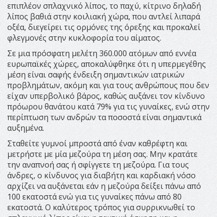
επιπλέον σπλαχνικό λίπος, το παχύ, κίτρινο δηλαδή
λίπος βαθιά στην κοιλιακή χώρα, που αντλεί λιπαρά
οξέα, διεγείρει τις ορμόνες της όρεξης και προκαλεί
φλεγμονές στην κυκλοφορία του αίματος.
Σε μια πρόσφατη μελέτη 360.000 ατόμων από εννέα
ευρωπαϊκές χώρες, αποκαλύφθηκε ότι η υπερμεγέθης
μέση είναι σαφής ένδειξη σημαντικών ιατρικών
προβλημάτων, ακόμη και για τους ανθρώπους που δεν
είχαν υπερβολικό βάρος, καθώς αυξάνει τον κίνδυνο
πρόωρου θανάτου κατά 79% για τις γυναίκες, ενώ στην
περίπτωση των ανδρών τα ποσοστά είναι σημαντικά
αυξημένα.
Σταθείτε γυμνοί μπροστά από έναν καθρέφτη και
μετρήστε με μία μεζούρα τη μέση σας. Μην κρατάτε
την αναπνοή σας ή σφίγγετε τη μεζούρα. Για τους
άνδρες, ο κίνδυνος για διαβήτη και καρδιακή νόσο
αρχίζει να αυξάνεται εάν η μεζούρα δείξει πάνω από
100 εκατοστά ενώ για τις γυναίκες πάνω από 80
εκατοστά. Ο καλύτερος τρόπος για συρρικνωθεί το