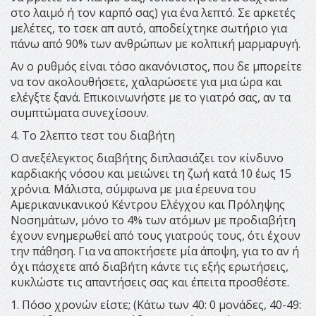
στο λαιμό ή τον καρπό σας) για ένα λεπτό. Σε αρκετές
μελέτες, το τσεκ απ αυτό, αποδείχτηκε σωτήριο για
πάνω από 90% των ανθρώπων με κολπική μαρμαρυγή.
Αν ο ρυθμός είναι τόσο ακανόνιστος, που δε μπορείτε
να τον ακολουθήσετε, χαλαρώσετε για μια ώρα και
ελέγξτε ξανά. Επικοινωνήστε με το γιατρό σας, αν τα
συμπτώματα συνεχίσουν.
4. Το 2λεπτο τεστ του διαβήτη
Ο ανεξέλεγκτος διαβήτης διπλασιάζει τον κίνδυνο
καρδιακής νόσου και μειώνει τη ζωή κατά 10 έως 15
χρόνια. Μάλιστα, σύμφωνα με μια έρευνα του
Αμερικανικανικού Κέντρου Ελέγχου και Πρόληψης
Νοσημάτων, μόνο το 4% των ατόμων με προδιαβήτη
έχουν ενημερωθεί από τους γιατρούς τους, ότι έχουν
την πάθηση. Για να αποκτήσετε μία άποψη, για το αν ή
όχι πάσχετε από διαβήτη κάντε τις εξής ερωτήσεις,
κυκλώστε τις απαντήσεις σας και έπειτα προσθέστε.
1. Πόσο χρονών είστε; (Κάτω των 40: 0 μονάδες, 40-49: