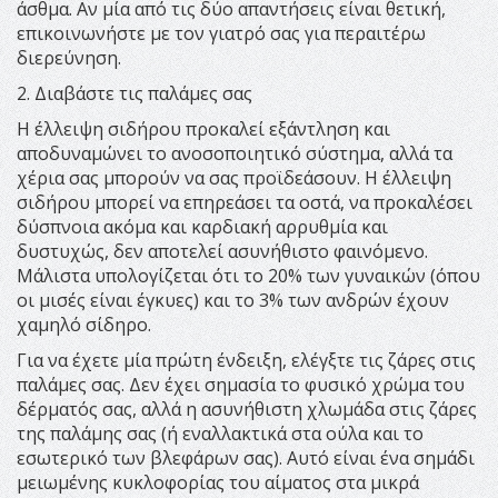
άσθμα. Αν μία από τις δύο απαντήσεις είναι θετική,
επικοινωνήστε με τον γιατρό σας για περαιτέρω
διερεύνηση.
2. Διαβάστε τις παλάμες σας
Η έλλειψη σιδήρου προκαλεί εξάντληση και
αποδυναμώνει το ανοσοποιητικό σύστημα, αλλά τα
χέρια σας μπορούν να σας προϊδεάσουν. Η έλλειψη
σιδήρου μπορεί να επηρεάσει τα οστά, να προκαλέσει
δύσπνοια ακόμα και καρδιακή αρρυθμία και
δυστυχώς, δεν αποτελεί ασυνήθιστο φαινόμενο.
Μάλιστα υπολογίζεται ότι το 20% των γυναικών (όπου
οι μισές είναι έγκυες) και το 3% των ανδρών έχουν
χαμηλό σίδηρο.
Για να έχετε μία πρώτη ένδειξη, ελέγξτε τις ζάρες στις
παλάμες σας. Δεν έχει σημασία το φυσικό χρώμα του
δέρματός σας, αλλά η ασυνήθιστη χλωμάδα στις ζάρες
της παλάμης σας (ή εναλλακτικά στα ούλα και το
εσωτερικό των βλεφάρων σας). Αυτό είναι ένα σημάδι
μειωμένης κυκλοφορίας του αίματος στα μικρά