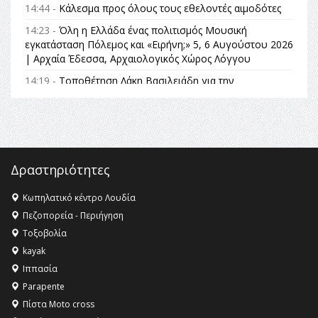
14:44 -
Κάλεσμα προς όλους τους εθελοντές αιμοδότες
14:23 -
Όλη η Ελλάδα ένας πολιτισμός Μουσική
εγκατάσταση Πόλεμος και «Ειρήνη;» 5, 6 Αυγούστου 2026
| Αρχαία Έδεσσα, Αρχαιολογικός Χώρος Λόγγου
14:19 -
Τοποθέτηση Λάκη Βασιλειάδη για την
Αναθεώρηση του Συντάγματος: «Σε τέτοιες κορυφαίες
θεσμικές διαδικασίες υπάρχει μόνο η ευθύνη απέναντι
στις επόμενες γενιές»
16:35 -
Το πρόγραμμα του ΠΑΟΚ στον δεύτερο γύρο του
Champions League!
Δραστηριότητες
16:27 -
Όλυμπος: Εντάχθηκε στον Κατάλογο Παγκόσμιας
Κληρονομιάς της UNESCO – Ομόφωνη η απόφαση Ο
Κωπηλατικό κέντρο Λουδία
Όλυμπος αναγνωρίστηκε ως φυσικό και πολιτιστικό
Πεζοπορεία - Περιήγηση
αγαθό εξέχουσας οικουμενικής αξίας για την
Τοξοβολία
ανθρωπότητα
kayak
16:18 -
ΕΝΟΡΙΑΚΕΣ ΚΑΛΟΚΑΙΡΙΝΕΣ ΔΡΑΣΕΙΣ ΓΙΑ ΠΑΙΔΙΑ
Ιππασία
ΣΤΗΝ ΕΔΕΣΣΑ
Parapente
Πίστα Moto cross